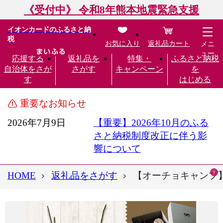
《受付中》 令和8年熊本地震緊急支援
イオンカードのふるさと納
税
お気に入り
返礼品カート
メニ
ュー
応援する
返礼品を
特集・
ふるさと納税
自治体をさが
さがす
キャンペーン
を
す
はじめる
重要なお知らせ
2026年7月9日
【重要】2026年10月のふる
さと納税制度改正に伴う影
響について
HOME
返礼品をさがす
【オーチョキャンプ】