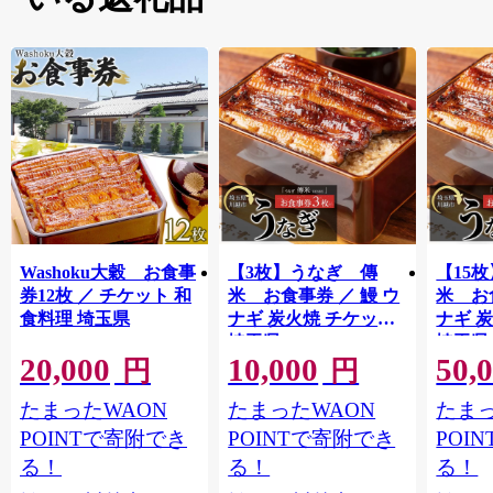
Washoku大穀 お食事
【3枚】うなぎ 傳
【15
券12枚 ／ チケット 和
米 お食事券 ／ 鰻 ウ
米 お
食料理 埼玉県
ナギ 炭火焼 チケット
ナギ 
埼玉県
埼玉県
20,000
10,000
50,
円
円
たまったWAON
たまったWAON
たまっ
POINTで寄附でき
POINTで寄附でき
POI
る！
る！
る！