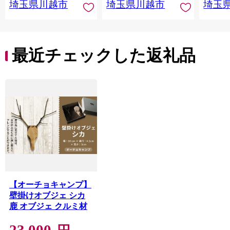
埼玉県川越市
埼玉県川越市
埼玉
最近チェックした返礼品
【オーチョキャンプ】
壁掛けオブジェ シカ
鹿 オブジェ クルミ材
23,000