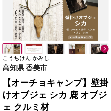
こうちけん かみし
高知県 香美市
【オーチョキャンプ】壁掛
けオブジェ シカ 鹿 オブジ
ェ クルミ材