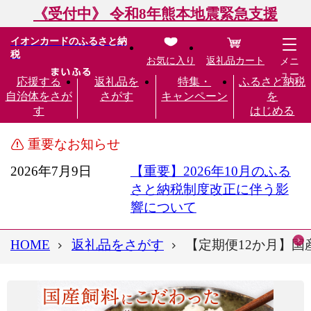
《受付中》 令和8年熊本地震緊急支援
イオンカードのふるさと納
税
お気に入り
返礼品カート
メニ
ュー
応援する
返礼品を
特集・
ふるさと納税
自治体をさが
さがす
キャンペーン
を
す
はじめる
重要なお知らせ
2026年7月9日
【重要】2026年10月のふる
さと納税制度改正に伴う影
響について
HOME
返礼品をさがす
【定期便12か月】国