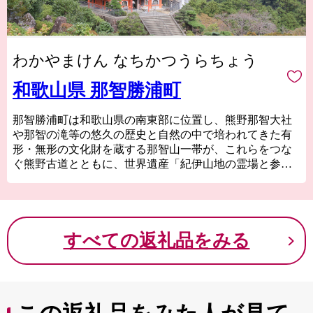
わかやまけん なちかつうらちょう
和歌山県 那智勝浦町
那智勝浦町は和歌山県の南東部に位置し、熊野那智大社
や那智の滝等の悠久の歴史と自然の中で培われてきた有
形・無形の文化財を蔵する那智山一帯が、これらをつな
ぐ熊野古道とともに、世界遺産「紀伊山地の霊場と参詣
道」に登録されています。
また、紀の松島や県内一の源泉数を有する温泉等の自然
や歴史・文化を活かした観光業と勝浦漁港で水揚げされ
る生まぐろを特産物とする水産業を基幹産業とする、
すべての返礼品をみる
「世界遺産」・「温泉」・「生まぐろ」のまちです。
『心を遠くへ。』南紀屈指の景勝地で、熊野の自然と文
化に出会う特別な時間を・・・
皆様のお越しを心よりお待ちしております。