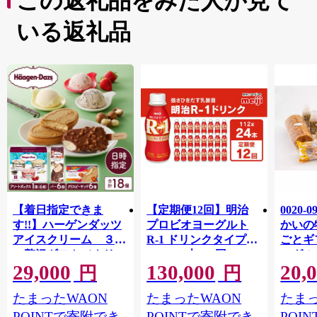
この返礼品をみた人が見て
いる返礼品
【着日指定できま
【定期便12回】明治
0020-
す!!】ハーゲンダッツ
プロビオヨーグルト
かいの
アイスクリーム ３種
R-1 ドリンクタイプ
ごとギ
の贅沢ギフト（クリス
112g×24本×12回 ヨー
ーグル
29,000
130,000
20,
ピー・バー・アソート
グルトドリンク◇
キ メ
円
円
ボックス）_H0016-123
ン チ
たまったWAON
たまったWAON
たまっ
POINTで寄附でき
POINTで寄附でき
POI