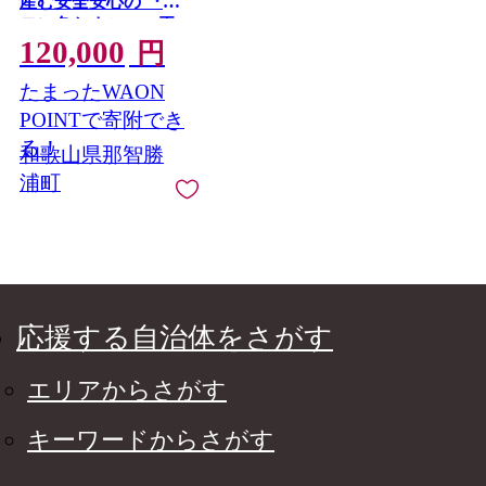
産む安全安心の 『レ
モン色たまご』30玉
120,000
（25玉＋割れ保証5
円
玉） ［Hn9］
たまったWAON
POINTで寄附でき
る！
和歌山県那智勝
浦町
応援する自治体をさがす
エリアからさがす
キーワードからさがす