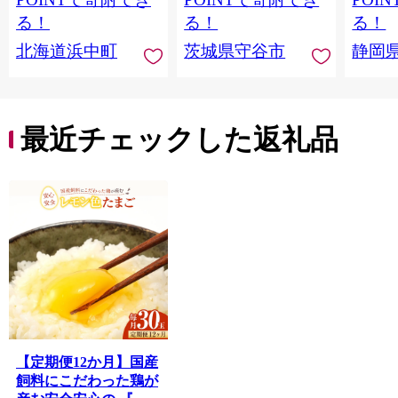
る！
る！
る！
北海道浜中町
茨城県守谷市
静岡
最近チェックした返礼品
【定期便12か月】国産
飼料にこだわった鶏が