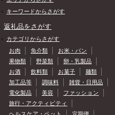
キーワードからさがす
返礼品をさがす
カテゴリからさがす
お肉
魚介類
お米・パン
果物類
野菜類
卵・乳製品
お酒
飲料類
お菓子
麺類
加工品等
調味料
雑貨・日用品
電化製品
美容
ファッション
旅行・アクティビティ
ヘルスケア・ペット
定期便