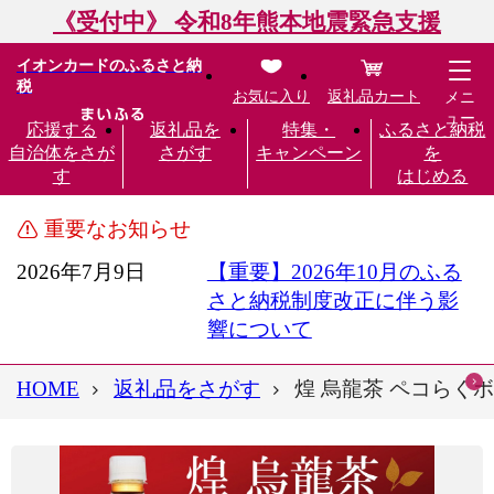
《受付中》 令和8年熊本地震緊急支援
イオンカードのふるさと納
税
お気に入り
返礼品カート
メニ
ュー
応援する
返礼品を
特集・
ふるさと納税
自治体をさが
さがす
キャンペーン
を
す
はじめる
重要なお知らせ
2026年7月9日
【重要】2026年10月のふる
さと納税制度改正に伴う影
響について
HOME
返礼品をさがす
煌 烏龍茶 ペコらくボト