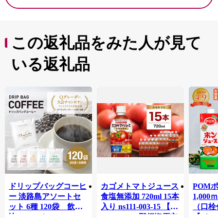
この返礼品をみた人が見て
いる返礼品
ドリップバッグコーヒ
カゴメトマトジュース
POM
ー 淡路島アソートセ
食塩無添加 720ml 15本
1,00
ット 6種 120袋 飲み
入り ns111-003-15 【
（口栓
比べ コーヒー
KAGOME 那須塩原市
【ジュ