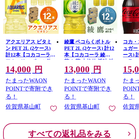
アクエリアス ビタミ
綾鷹 ペコらくボトル
コカ・
ン PET 2L (2ケース)
PET 2L (2ケース) 計12
ュガー 1
計12本【コカコーラ
本【コカコーラ 綾鷹
ース) 
アクエリ スポーツ飲
茶 お茶 本格的 旨味 渋
ーラ 
14,000
13,000
15,
料 夏バテ予防 水分補
み カフェイン 2リット
酸飲料
円
円
給 ビタミン補給 ビタ
ル ペットボトル ペッ
トル 
たまったWAON
たまったWAON
たまっ
ミンC ミネラル クエ
ト 常備 備蓄 ご飯にあ
リー 
ン酸 2リットル ペット
う イベント エコ つぶ
イエット
POINTで寄附でき
POINTで寄附でき
POI
ボトル ペット スポー
せる 防災 熱中症】
シュワ
る！
る！
る！
K090154
ツ イベント】K090148
キュー
佐賀県基山町
佐賀県基山町
佐賀
K09014
すべての返礼品をみる