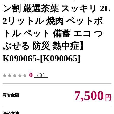
ン割 厳選茶葉 スッキリ 2L
2リットル 焼肉 ペットボ
トル ペット 備蓄 エコ つ
ぶせる 防災 熱中症】
K090065-[K090065]
0
（0）
7,500
寄附金額
円
決済方法