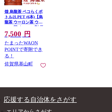
煌 烏龍茶 ペコらくボ
トル2LPET (6本)【烏
龍茶 ウーロン茶 ウー
ロン 茶 ウーロン割 厳
7,500
選茶葉 スッキリ 2L 2
円
リットル 焼肉 ペット
たまったWAON
ボトル ペット 備蓄 エ
コ つぶせる 防災 熱中
POINTで寄附でき
症】K090065
る！
佐賀県基山町
応援する自治体をさがす
エリアからさがす