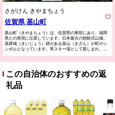
さがけん きやまちょう
佐賀県 基山町
基山町（きやまちょう）は、佐賀県の東部にあり、福岡
県との県境に位置しています。日本最古の朝鮮式山城、
基肄城（きいじょう）跡がある基山（きざん）が町のシ
ンボルとなっています。草スキー場として親しまれ、山
頂には、絶滅危惧種である翁草（おきなぐさ）が自生
し、背振山系の伏流水に恵まれた清らかな水は、明治初
期創業の蔵元により酒造りにも活かされる自然豊かな町
です。 一方、古くから交通の要衝として発展し、町内を
この自治体のおすすめの返
九州自動車道や国道３号線、JR鹿児島本線、甘木鉄道な
どが通り、立ち寄りやすく、九州全域どこからでも便利
礼品
で近いと感じる町です。ふるさと納税の返礼品も「純米
吟醸山田錦」、佐賀牛、ライチ、基山茶など多岐にわた
り、通り過ぎたらもったいない、いろいろある町基山町
です。