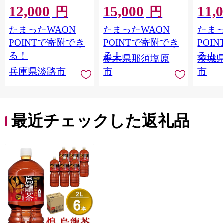
12,000
15,000
11,
ギフト トマト 野菜 ジ
Ｍ 爽
円
円
ュース 飲料 ドリンク
ジ 果汁
たまったWAON
たまったWAON
たまっ
健康 GABA 血圧 コレ
ンス 
ステロール】
ンド 
POINTで寄附でき
POINTで寄附でき
POI
庫 ド
る！
る！
る！
栃木県那須塩原
茨城
入れし
兵庫県淡路市
市
市
アタイ
き フ
子ども
田市】
最近チェックした返礼品