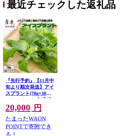
最近チェックした返礼品
『先行予約』【11月中
旬より順次発送】アイ
スプラント(70g×30パ
ック)ぷちぷち食感 塩
20,000
味 野菜 天ぷら 生春巻
円
き サラダ スープ しゃ
たまったWAON
ぶしゃぶ 炒め物 おひ
たし
POINTで寄附でき
る！