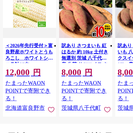
＜2026年先行受付＞富
訳あり さつまいも 紅
訳あり
良野産ホワイトとうも
はるか 約 10kg 土付き
いも 
ろこし ホワイトショ
無選別 茨城 八千代町
クスイ
コラ計10本
産 生芋 サツマイモ さ
10kg
12,000
8,000
8,0
【1678459】
つま芋 焼き芋 やきい
モ 芋 
円
円
も 芋 イモ 野菜 不揃い
ート 秋 【 先行予
たまったWAON
たまったWAON
たまっ
規格外 長期熟成 おや
2026
つ デザート 秋 旬 農家
送 】[A
POINTで寄附でき
POINTで寄附でき
POI
直送 【 先行予約 2026
る！
る！
る！
年10月下旬以降発送
北海道富良野市
茨城県八千代町
茨城
】 [AX010ya]