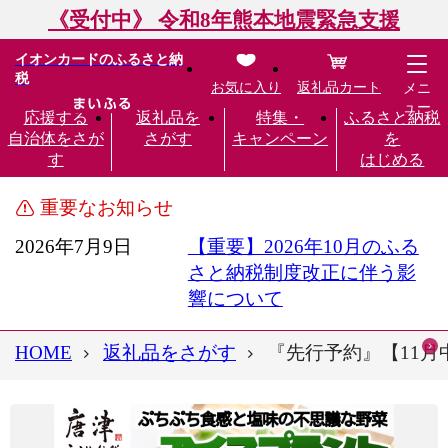
《受付中》 令和8年熊本地震緊急支援
イオンカードのふるさと納
税
お気に入り
返礼品カート
メニ
ュー
応援する
返礼品を
特集・
ふるさと納税
自治体をさが
さがす
キャンペーン
を
す
はじめる
重要なお知らせ
2026年7月9日
【重要】2026年10月のふる
さと納税制度改正に伴う影
響について
HOME
返礼品をさがす
『先行予約』【11月中