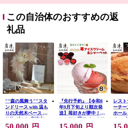
念物“七ツ釜”、豊臣秀吉の朝鮮出兵の前線基地“名護屋城
跡”、唐津神社の秋季例大祭“唐津くんち”、伝統的工芸
品“唐津焼”、日本三大朝市”呼子の朝市”など、自然・歴
この自治体のおすすめの返
史・文化に溢れています。
礼品
""森の風舞う""スタ
『先行予約』【令和8
レストラ
ンドリース with 温も
年9月下旬より順次発
ーチー
りの天然木ベース 贈
送】苺好きが夢中！プ
ホール 
り物 ギフト 唐津市
レミアム苺アイスクリ
チーズ
50,000
15,000
15,
ーム＆シャーベット
円
円