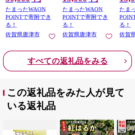
各4個(合計8個入）ス
たまったWAON
たまったWAON
たまっ
イーツ カップ デザー
ト 氷菓子 苺 イチゴ
POINTで寄附でき
POINTで寄附でき
POI
る！
る！
る！
佐賀県唐津市
佐賀県唐津市
佐賀
すべての返礼品をみる
この返礼品をみた人が見て
いる返礼品