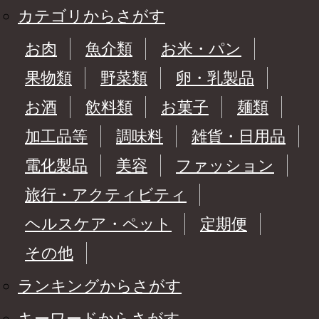
カテゴリからさがす
お肉
魚介類
お米・パン
果物類
野菜類
卵・乳製品
お酒
飲料類
お菓子
麺類
加工品等
調味料
雑貨・日用品
電化製品
美容
ファッション
旅行・アクティビティ
ヘルスケア・ペット
定期便
その他
ランキングからさがす
キーワードからさがす