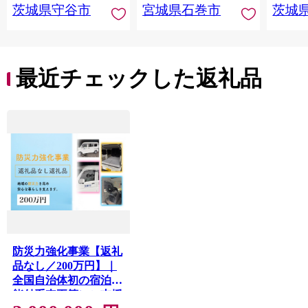
茨城県守谷市
宮城県石巻市
茨城
最近チェックした返礼品
防災力強化事業【返礼
品なし／200万円】｜
全国自治体初の宿泊機
能付系車両等にご支援