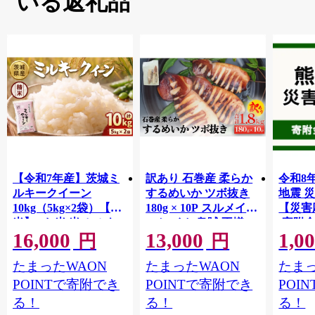
いる返礼品
【令和7年産】茨城ミ
訳あり 石巻産 柔らか
令和8
ルキークイーン
するめいか ツボ抜き
地震 
10kg（5kg×2袋）【精
180g × 10P スルメイカ
【災害
米】 | お米 米 ミルキ
いか イカ 烏賊 不揃い
(寄附金
16,000
13,000
1,0
ークィーン 茨城県産
小分け 下処理済み 時
【返礼
円
円
白米 もちもち お弁当
短調理 こだわり 冷凍
地のた
たまったWAON
たまったWAON
たまっ
おにぎり
海鮮 魚介 おかず おつ
共同募
まみ 煮物 焼きイカ
支援金
POINTで寄附でき
POINTで寄附でき
POI
BBQ バーベキュー 宮
ます｜
る！
る！
る！
城県 石巻市
支援 