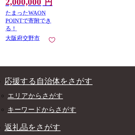
2,000,000
を！ [0625]
円
たまったWAON
POINTで寄附でき
る！
大阪府交野市
応援する自治体をさがす
エリアからさがす
キーワードからさがす
返礼品をさがす