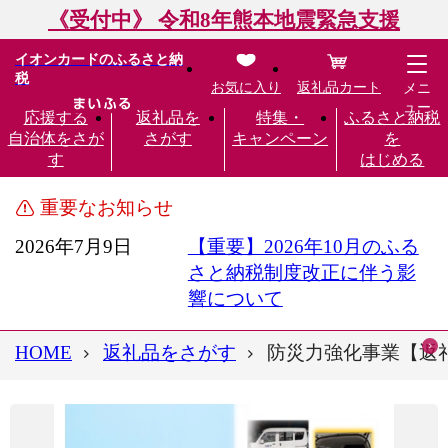
《受付中》 令和8年熊本地震緊急支援
イオンカードのふるさと納
税
お気に入り
返礼品カート
メニ
ュー
応援する
返礼品を
特集・
ふるさと納税
自治体をさが
さがす
キャンペーン
を
す
はじめる
重要なお知らせ
2026年7月9日
【重要】2026年10月のふる
さと納税制度改正に伴う影
響について
HOME
返礼品をさがす
防災力強化事業【返礼