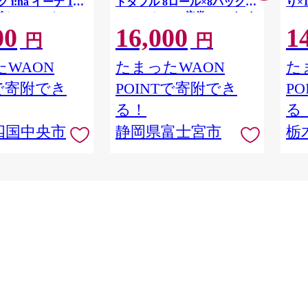
 i:na イーナ 12
トダブル 8ロール×8パック
り×
ル・100ｍ） × 6
64ロール 1.5倍巻 45m トイ
00
16,000
1
用品 消耗品 新生活
レットペーパー ダブル パル
円
円
 愛媛県 四国中央市
プ100％ 香りつき 日用品 消
耗品 備蓄
WAON
たまったWAON
た
Tで寄附でき
POINTで寄附でき
P
る！
る
四国中央市
静岡県富士宮市
栃