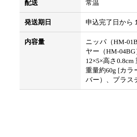
配送
常温
発送期日
申込完了日から
内容量
ニッパ（HM-0
ヤー（HM-04BG）
12×5×高さ0.8cm
重量約60g [
バー）、プラスチ