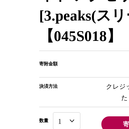
[3.peaks(
【045S018】
寄附金額
クレジッ
決済方法
た
数量