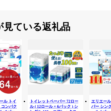
が見ている返礼品
リエール トイ
トイレットペーパー 72ロー
エリエール
 コンパク
ル ( 12ロール × 6パック ) シ
パー シング