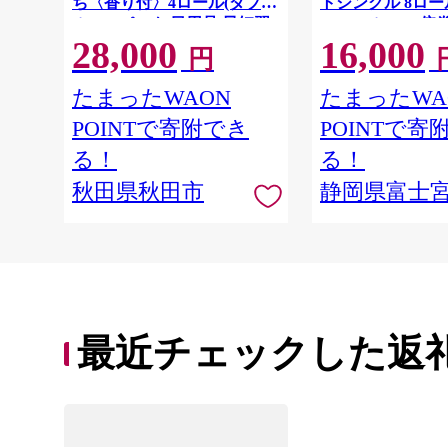
ち〈香り付〉4ロール(ダブ
トシングル 8ロー
ル)×12パック 日用品 最短翌
64ロール 1.5倍巻 
28,000
16,000
日発送 [スコッティ フラワー
イレットペーパー
円
パック トイレットペーパー
パルプ100％ 香
日本製紙クレシア] 秋田県秋
消耗品 備蓄
たまったWAON
たまったWA
田市
POINTで寄附でき
POINTで寄
る！
る！
秋田県秋田市
静岡県富士
最近チェックした返