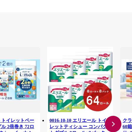
 トイレットペー
0016-10-10 エリエール トイ
クラ
ル 2倍巻き 72ロ
レットティシュー コンパク
60箱