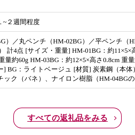
１~２週間程度
1BG）／丸ペンチ（HM-02BG）／平ペンチ（
 計4点 [サイズ・重量] HM-01BG：約11×5×高
 重量約60g HM-03BG：約12×5×高さ0.8cm 重量
カラー] BG：ライトベージュ [材質] 炭素鋼
ック（バネ）、ナイロン樹脂（HM-04BG
すべての返礼品をみる