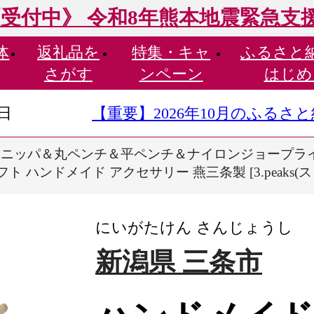
受付中》 令和8年熊本地震緊急支
体
返礼品を
特集・
キャ
ふるさと
さがす
ンペーン
はじめ
9日
【重要】2026年10月のふる
ッパ＆丸ペンチ＆平ペンチ＆ナイロンジョープライヤーセット
ト ハンドメイド アクセサリー 燕三条製 [3.peaks(ス
にいがたけん さんじょうし
新潟県 三条市