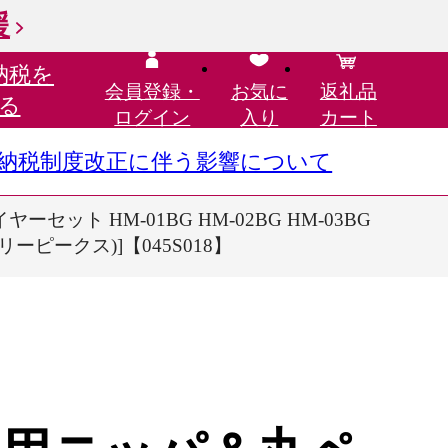
援
納税を
会員登録・
お気に
返礼品
る
ログイン
入り
カート
さと納税制度改正に伴う影響について
 HM-01BG HM-02BG HM-03BG
リーピークス)]【045S018】