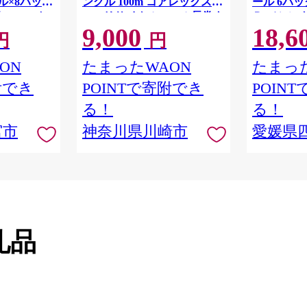
ル×8パック
ングル 100m コアレックス
ール 6パック
82.5m ト
FSCリサイクルロール長巻タ
Ｒ （シング
9,000
18,6
 シングル
イプ 再生紙 100％ 日用品 消
パック 日
円
円
りつき 日用品
耗品 防災 備蓄 トイレットペ
備蓄 防災
ーパー トイレ 神奈川県 川崎
ON
たまったWAON
たまった
市 トイレットペーパー 新生
附でき
POINTで寄附でき
POIN
活 生活雑貨 生活用品 といれ
っとぺーぱー 長持ち 長巻き
る！
る！
まとめ 非常 便利 サステナブ
宮市
神奈川県川崎市
愛媛県
ル エコ トイレットペーパー
人気 おすすめ
礼品