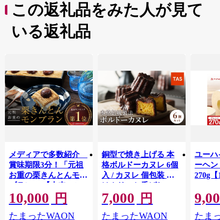
この返礼品をみた人が見て
いる返礼品
メディアで多数紹介
銅型で焼き上げる 本
ユーハ
賞味期限3分！「元祖
格ボルドーカヌレ 6個
ーヘ
お重の栗きんとんモン
入 / カヌレ 個包装 外
270g【
ブラン」 【未来のご
はカリッと香ばしい
10,000
7,000
9,0
褒美】スイーツ 栗 モ
中はもっちり ラム酒
円
円
ンブラン くりきんと
バニラ お取り寄せ ス
たまったWAON
たまったWAON
たまっ
ん デザート ご褒美 お
イーツ 焼き菓子 詰め