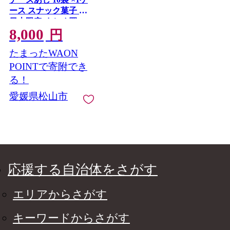
ース スナック菓子 西
日本限定 まとめ買い
8,000
お菓子 おつまみ イベ
円
ント パーティー 明治
たまったWAON
meij 愛媛県 松山市 ★
POINTで寄附でき
る！
愛媛県松山市
応援する自治体をさがす
エリアからさがす
キーワードからさがす