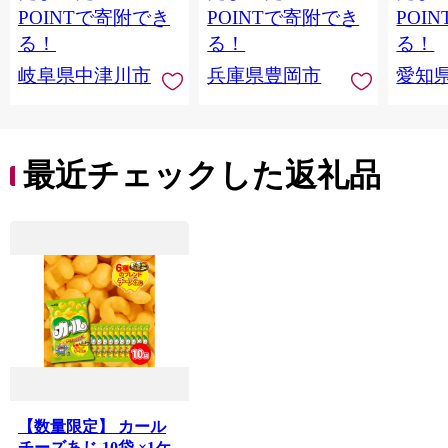
取り寄せ くり お菓子
合わせ ホワイトデー
POINTで寄附でき
POINTで寄附でき
POI
菓子 F4N-2298
お返し 冷凍 手作り 化
る！
る！
る！
粧箱入り ギフト TAS
岐阜県中津川市
兵庫県豊岡市
愛知
BAKE
最近チェックした返礼品
【数量限定】 カール
チーズあじ 10袋 ×1ケ