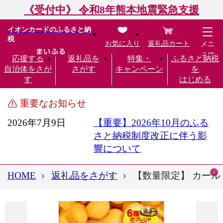
《受付中》 令和8年熊本地震緊急支援
イオンカードのふるさと納
税
お気に入り
返礼品カート
メニ
ュー
応援する
返礼品を
特集・
ふるさと納税
自治体をさが
さがす
キャンペーン
を
す
はじめる
重要なお知らせ
2026年7月9日
【重要】2026年10月のふる
さと納税制度改正に伴う影
響について
HOME
返礼品をさがす
【数量限定】 カール 