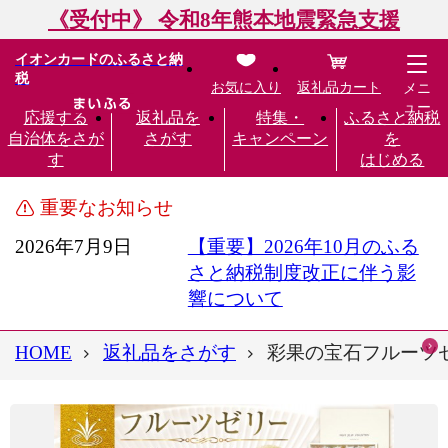
《受付中》 令和8年熊本地震緊急支援
イオンカードのふるさと納
税
お気に入り
返礼品カート
メニ
ュー
応援する
返礼品を
特集・
ふるさと納税
自治体をさが
さがす
キャンペーン
を
す
はじめる
重要なお知らせ
2026年7月9日
【重要】2026年10月のふる
さと納税制度改正に伴う影
響について
HOME
返礼品をさがす
彩果の宝石フルーツゼリ