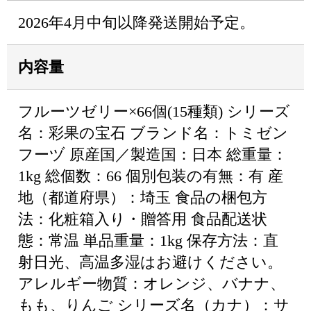
2026年4月中旬以降発送開始予定。
内容量
フルーツゼリー×66個(15種類) シリーズ
名：彩果の宝石 ブランド名：トミゼン
フーヅ 原産国／製造国：日本 総重量：
1kg 総個数：66 個別包装の有無：有 産
地（都道府県）：埼玉 食品の梱包方
法：化粧箱入り・贈答用 食品配送状
態：常温 単品重量：1kg 保存方法：直
射日光、高温多湿はお避けください。
アレルギー物質：オレンジ、バナナ、
もも、りんご シリーズ名（カナ）：サ