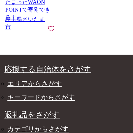
たまったWAON
年 旨味が豊富な果汁
果肉 厳選 いちご ぶど
POINTで寄附でき
う 桃 りんご マスカッ
る！
埼玉県さいたま
ト お菓子 洋菓子 ゼリ
市
ー スイーツ 人気 おす
すめ 有名
応援する自治体をさがす
エリアからさがす
キーワードからさがす
返礼品をさがす
カテゴリからさがす