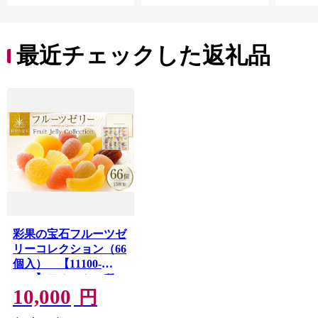
最近チェックした返礼品
彩果の宝石フルーツゼ
リーコレクション（66
個入） 【11100-
0301】フルーツ15種
10,000
詰め合わせ 食べ比べ
円
賞味期限製造から約半