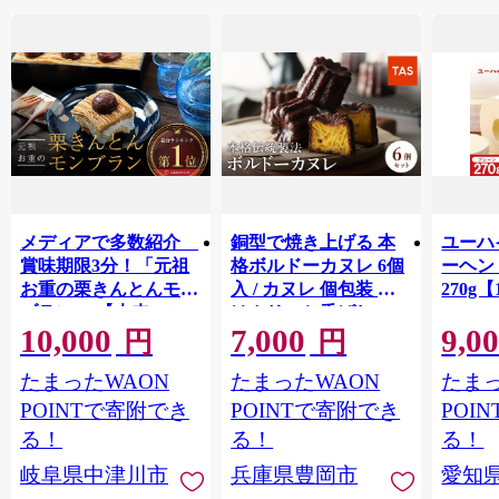
メディアで多数紹介
銅型で焼き上げる 本
ユーハ
賞味期限3分！「元祖
格ボルドーカヌレ 6個
ーヘ
お重の栗きんとんモン
入 / カヌレ 個包装 外
270g【
ブラン」 【未来のご
はカリッと香ばしい
10,000
7,000
9,0
褒美】スイーツ 栗 モ
中はもっちり ラム酒
円
円
ンブラン くりきんと
バニラ お取り寄せ ス
たまったWAON
たまったWAON
たまっ
ん デザート ご褒美 お
イーツ 焼き菓子 詰め
取り寄せ くり お菓子
合わせ ホワイトデー
POINTで寄附でき
POINTで寄附でき
POI
菓子 F4N-2298
お返し 冷凍 手作り 化
る！
る！
る！
粧箱入り ギフト TAS
岐阜県中津川市
兵庫県豊岡市
愛知
BAKE