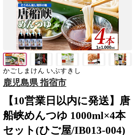
かごしまけん いぶすきし
鹿児島県 指宿市
【10営業日以内に発送】唐
船峡めんつゆ 1000ml×4本
セット(ひご屋/IB013-004)