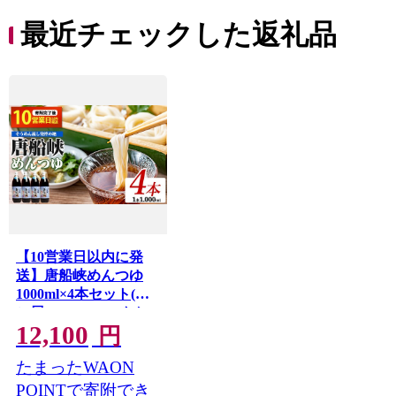
最近チェックした返礼品
【10営業日以内に発
送】唐船峡めんつゆ
1000ml×4本セット(ひ
ご屋/IB013-004) めんつ
12,100
ゆ そうめん つゆ 素麺
円
そば うどん 出汁 だし
たまったWAON
つゆ 天つゆ 調味料 唐
船峡 そうめん流し 流
POINTで寄附でき