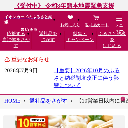
《受付中》 令和8年熊本地震緊急支援
イオンカードのふるさと納
税
お気に入り
返礼品カート
メニ
ュー
応援する
返礼品を
特集・
ふるさと納税
自治体をさが
さがす
キャンペーン
を
す
はじめる
重要なお知らせ
2026年7月9日
【重要】2026年10月のふる
さと納税制度改正に伴う影
響について
HOME
返礼品をさがす
【10営業日以内に発送】