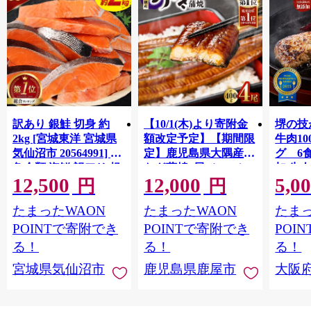
訳あり 銀鮭 切身 約
【10/1(木)より寄附金
堺の技
2kg [宮城東洋 宮城県
額改定予定】【期間限
牛肉1
気仙沼市 20564991] 鮭
定】鹿児島県大隅産う
グ 6
魚介類 海鮮 訳アリ 規
なぎ蒲焼4尾（400g）
加 牛
12,500
12,000
5,0
格外 不揃い さけ サケ
ット 6
円
円
鮭切身 シャケ 切り身
メ 温
たまったWAON
たまったWAON
たまっ
冷凍 家庭用 おかず 弁
菜 簡
当 支援 サーモン 銀鮭
すめ 
POINTで寄附でき
POINTで寄附でき
POI
切り身 魚 わけあり
取り寄
る！
る！
る！
料 ふ
宮城県気仙沼市
鹿児島県鹿屋市
大阪
堺市】