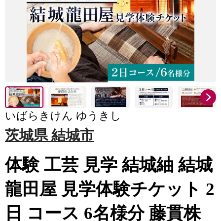
いばらきけん ゆうきし
茨城県 結城市
体験 工芸 見学 結城紬 結城
龍田屋 見学体験チケット 2
日 コース 6名様分 藤貫株