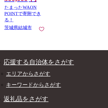
(土日祝除く)》 茨城県
たまったWAON
結城市 小物 ハンドメ
イド 旅行 チケット
POINTで寄附でき
る！
茨城県結城市
応援する自治体をさがす
エリアからさがす
キーワードからさがす
返礼品をさがす