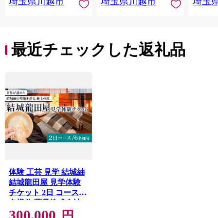
埼玉県川越市
埼玉県川越市
埼玉
最近チェックした返礼品
体験 工芸 見学 結城紬
結城龍田屋 見学体験
チケット 2日 コース 6
名様分 藤貫株式会社
300,000
《30日以内に出荷予定
円