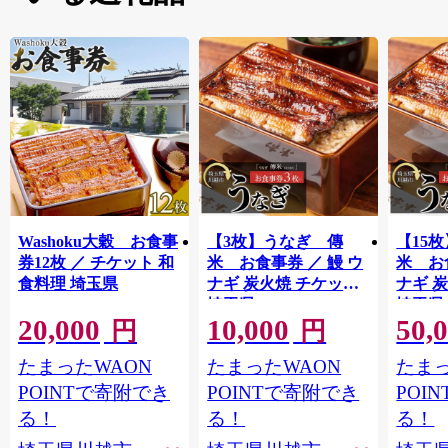
Washoku大穀 お食事
【3枚】うなぎ 傳
【15
券12枚 ／ チケット 和
米 お食事券 ／ 鰻 ウ
米 お
食料理 埼玉県
ナギ 炭火焼 チケット
ナギ 
埼玉県
埼玉県
20,000
10,000
50,
円
円
たまったWAON
たまったWAON
たまっ
POINTで寄附でき
POINTで寄附でき
POI
る！
る！
る！