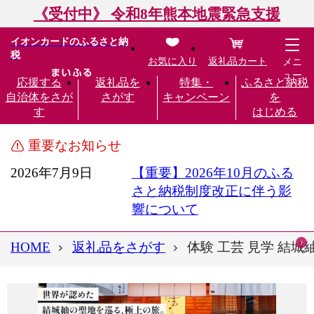
《受付中》 令和8年熊本地震緊急支援
イオンカードのふるさと納
税
お気に入り
返礼品カート
メニ
ュー
応援する
返礼品を
特集・
ふるさと納税
自治体をさが
さがす
キャンペーン
を
す
はじめる
重要なお知らせ
2026年7月9日
【重要】2026年10月のふる
さと納税制度改正に伴う影
響について
HOME
返礼品をさがす
体験 工芸 見学 結城