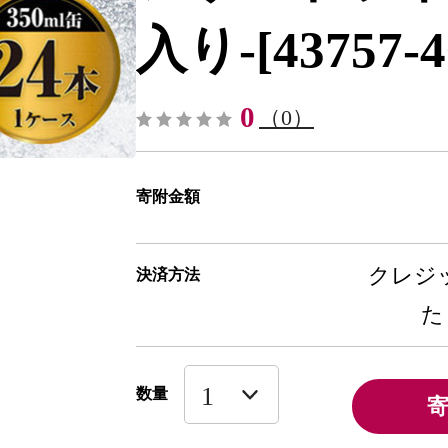
入り-[43757-4
0
（0）
寄附金額
クレジッ
決済方法
た
数量