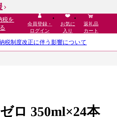
援
納税を
会員登録・
お気に
返礼品
る
ログイン
入り
カート
さと納税制度改正に伴う影響について
 350ml×24本