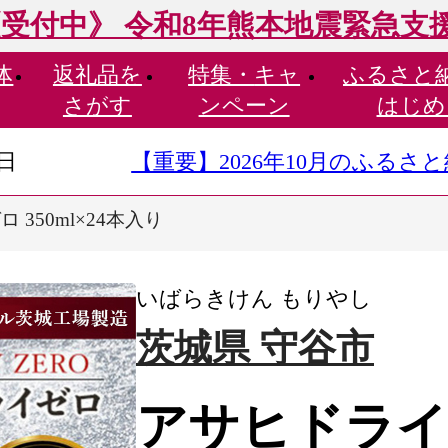
受付中》 令和8年熊本地震緊急支
体
返礼品を
特集・
キャ
ふるさと
さがす
ンペーン
はじめ
9日
【重要】2026年10月のふる
 350ml×24本入り
いばらきけん もりやし
茨城県 守谷市
アサヒドライゼロ