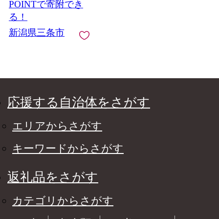
【015S096】
POINTで寄附でき
る！
新潟県三条市
応援する自治体をさがす
エリアからさがす
キーワードからさがす
返礼品をさがす
カテゴリからさがす