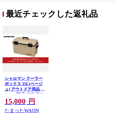
最近チェックした返礼品
シャルマン クーラー
ボックス 35L(ベージ
ュ) アウトドア用品 キ
ャンプ用品 行楽 保冷
15,000
バッグ 保冷ボックス
円
[CAPTAIN STAG(キャ
たまったWAON
プテンスタッグ)]