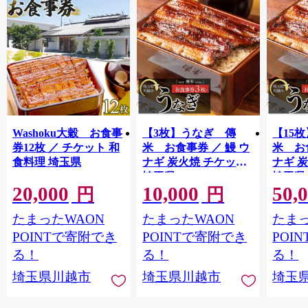
Washoku大穀 お食事
【3枚】うなぎ 傳
【15
券12枚 ／ チケット 和
米 お食事券 ／ 鰻 ウ
米 お
食料理 埼玉県
ナギ 炭火焼 チケット
ナギ 
埼玉県
埼玉県
20,000
10,000
50,
円
円
たまったWAON
たまったWAON
たまっ
POINTで寄附でき
POINTで寄附でき
POI
る！
る！
る！
埼玉県川越市
埼玉県川越市
埼玉