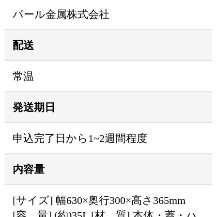
パール金属株式会社
配送
常温
発送期日
申込完了日から1~2週間程度
内容量
[サイズ] 幅630×奥行300×高さ365mm
[容 量] (約)35L [材 質] 本体・蓋・ハ