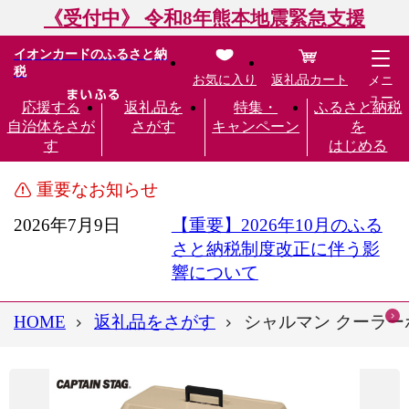
《受付中》 令和8年熊本地震緊急支援
イオンカードのふるさと納
税
お気に入り
返礼品カート
メニ
ュー
応援する
返礼品を
特集・
ふるさと納税
自治体をさが
さがす
キャンペーン
を
す
はじめる
重要なお知らせ
2026年7月9日
【重要】2026年10月のふる
さと納税制度改正に伴う影
響について
HOME
返礼品をさがす
シャルマン クーラーボッ