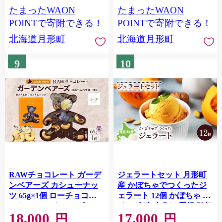
め コメ おこめ 最短配送 特
ギフト アレルギー対応 乳
たまったWAON
たまったWAON
A 北海道産 北海道米
製品不使用 白砂糖不使用
春木花き農園 北海道 月形
POINTで寄附できる！
POINTで寄附できる！
町
北海道月形町
北海道月形町
9
10
RAWチョコレート ガーデ
ジェラートセット 月形町
ンベアーズ カシューナッ
産 かぼちゃでつくったジ
ツ 65g×1個 ローチョコレ
ェラート 12個 かぼちゃ ア
ート ロースイーツ ヴィー
イス 冷凍 小分け 手軽 時短
18,000
17,000
ガン グルテンフリー スイ
送料無料 北海道 月形町
円
円