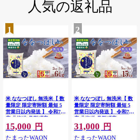
人気の返礼品
1
2
米 ななつぼし 無洗米【 数
米 ななつぼし 無洗米【 数
量限定 限定寄附額 最短 5
量限定 限定寄附額 最短 5
営業日以内発送 】 令和7年
営業日以内発送 】 令和7年
産 北海道 月形町産
産 北海道 月形町産
15,000
31,000
6kg(2kg×3袋) 白米 お米 こ
15kg(5kg×3袋) 白米 お米
円
円
め コメ おこめ 最短配送 特
こめ コメ おこめ 最短配送
たまったWAON
たまったWAON
A 北海道産 北海道米
特A 北海道産 北海道米