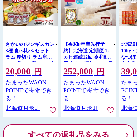
さかいのジンギスカン
【令和8年産先行予
北海道
3種 食べ比べ セット
約】北海道 定期便 12
10k
ラム 厚切り ラム肩ロ
ヵ月連続12回 令和8年
なつぼ
ース 各500g 計1.5kg 肉
産 ななつぼし 5kg×2袋
んまる
20,000
252,000
39,
焼肉 BBQ ジンギスカ
特A 精米 米 白米 ご飯
お米 
円
円
ン 味付き 子羊 お肉 成
お米 ごはん 国産 北海
料 ト
たまったWAON
たまったWAON
たまっ
吉思汗 羊 羊肉 ジビエ
道産 ブランド米 おに
詰め合わせ 時短 パー
ぎり ふっくら 常温 お
POINTで寄附でき
POINTで寄附でき
POI
ティー お取り寄せ 肉
取り寄せ 産地直送 R8
る！
る！
る！
のさかい 酒井畜産 送
年産
北海道月形町
北海道月形町
北海
料無料 北海道 月形
すべての返礼品をみる