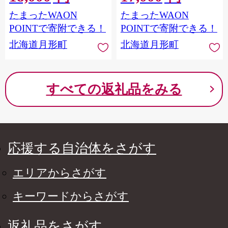
ーツ ギフト アレルギー対
たまったWAON
たまったWAON
応 乳製品不使用 白砂糖不
使用 春木花き農園 北海道
POINTで寄附できる！
POINTで寄附できる！
月形町
北海道月形町
北海道月形町
すべての返礼品をみる
応援する自治体をさがす
エリアからさがす
キーワードからさがす
返礼品をさがす