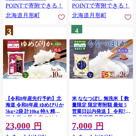
POINTで寄附できる！
POINTで寄附できる！
北海道月形町
北海道月形町
3
4
【令和8年産先行予約】北
米 ななつぼし 無洗米【 数
海道 令和8年産 ゆめぴりか
量限定 限定寄附額 最短 5
5kg×2袋 計10kg 特A 精米
営業日以内発送 】 令和7年
米 白米 ご飯 お米 ごはん
産 北海道 月形町産
23,000
7,000
国産 ブランド米 肉料理 ギ
2kg(2kg×1袋) 白米 お米 こ
円
円
フト 常温 お取り寄せ 産地
め コメ おこめ 最短配送 特