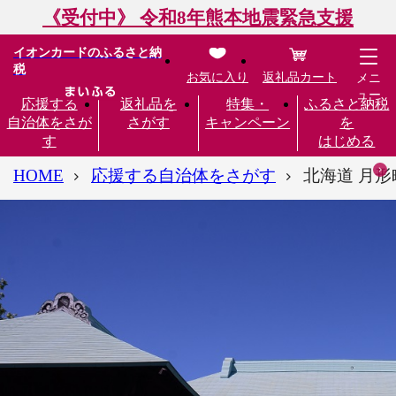
《受付中》 令和8年熊本地震緊急支援
イオンカードのふるさと納
税
お気に入り
返礼品カート
メニ
ュー
応援する
返礼品を
特集・
ふるさと納税
自治体をさが
さがす
キャンペーン
を
す
はじめる
HOME
応援する自治体をさがす
北海道 月形