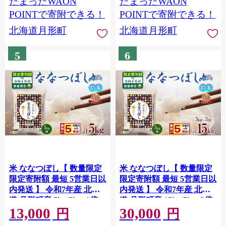
たまったWAON
たまったWAON
直送 送料無料
A 北海道産 北海道米
POINTで寄附できる！
POINTで寄附できる！
北海道月形町
北海道月形町
5
6
米 ななつぼし【 数量限定
米 ななつぼし【 数量限定
限定寄附額 最短 5営業日以
限定寄附額 最短 5営業日以
内発送 】 令和7年産 北海
内発送 】 令和7年産 北海
道 月形町産 5kg(5kg×1袋)
道 月形町産 15kg(5kg×3袋)
13,000
30,000
白米 お米 こめ コメ おこめ
白米 お米 こめ コメ おこめ
円
円
最短配送 特A 北海道産 北
最短配送 特A 北海道産 北