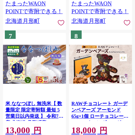
たまったWAON
たまったWAON
海道米
海道米
POINTで寄附できる！
POINTで寄附できる！
北海道月形町
北海道月形町
7
8
米 ななつぼし 無洗米【 数
RAWチョコレート ガーデ
量限定 限定寄附額 最短 5
ンベアーズ アーモンド
営業日以内発送 】 令和7年
65g×1個 ローチョコレート
産 北海道 月形町産
ロースイーツ ヴィーガン
13,000
18,000
5kg(5kg×1袋) 白米 お米 こ
グルテンフリー スイーツ
円
円