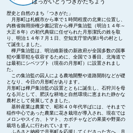
ほっかいどうつきがたちょう
歴史と自然のまち「つきがた」
月形町は札幌市から車で１時間程度の北東に位置し、
内務省御用掛権少書記官から樺戸集治監（明治１４年～
大正８年）の初代典獄に任ぜられた月形潔氏の姓を取
り、明治１４年７月１日、空知支庁管内第1号の村とし
て誕生しました。
樺戸集治監は、明治維新後の新政府が全国多数の国事
犯や重罪犯を収容するために、全国で３番目、北海道で
は最初にシベツブト（現在の月形町）に設置されまし
た。
この集治監の囚人による農地開墾や道路開削などが礎
となり、今日の月形町があります。
月形町は樺戸集治監の設置とともに誕生し、石狩川を母
なる川として、肥沃な耕地と自然環境に恵まれた静かな
農村として発展してきました。
基幹産業は農業で、昭和４０年代半ばには、それまで
稲作中心であった農業に花き栽培が導入され、現在では
メロンやスイカ、トマト、カボチャなどの果菜や野菜の
栽培も盛んに行われています。
ふるさと納税で月形町を応援してくださった方へ、月