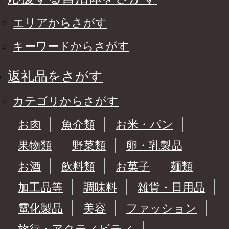
エリアからさがす
キーワードからさがす
返礼品をさがす
カテゴリからさがす
お肉
魚介類
お米・パン
果物類
野菜類
卵・乳製品
お酒
飲料類
お菓子
麺類
加工品等
調味料
雑貨・日用品
電化製品
美容
ファッション