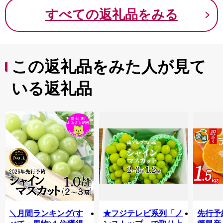
すべての返礼品をみる
この返礼品をみた人が見て
いる返礼品
＼月間ランキング(す
★フジテレビ系列「ノ
先行予