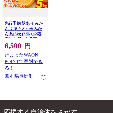
先行予約 訳あり みか
ん くまもと小玉みか
ん 約 5kg (2.5kg×2箱)
蜜柑 柑橘 《9月下
6,500
旬-12月下旬頃出荷》
円
ご家庭用 小玉 たっぷ
たまったWAON
り 熊本県産 S-3Sサイ
ズ 期間限定 フルーツ
POINTで寄附でき
5000 g 旬 柑橘 長洲町
る！
熊本県長洲町
応援する自治体をさがす