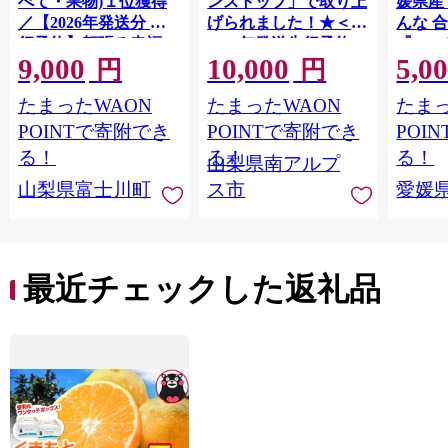
べて・果物)１位獲得
ンストップ」で取り上
媛県産
／【2026年発送分 先
げられました！★＜
んな 合
行予約】頬張る幸福
2026年発送先行予約＞
『202
9,000
10,000
5,0
感 〜緑の宝石・ シ
南アルプス市産シャイ
出荷予
円
円
ャインマスカット 〜
ンマスカット1.2kg以
ご自宅
たまったWAON
たまったWAON
たまっ
１ｋｇ以上（２〜３
上（2～3房） クール
マドン
房） フルーツ 山梨県
便発送 ALPAG007
あり 
POINTで寄附でき
POINTで寄附でき
POI
産 果物 くだもの シャ
ツ 高級
る！
る！
る！
山梨県南アルプ
イン マスカット ぶど
産地直
山梨県富士川町
ス市
愛媛
う ブドウ 葡萄 大粒 種
レンジ
なし 先行予約 富士川
県 西
町 10000円 一万円
9000円 九千円
最近チェックした返礼品