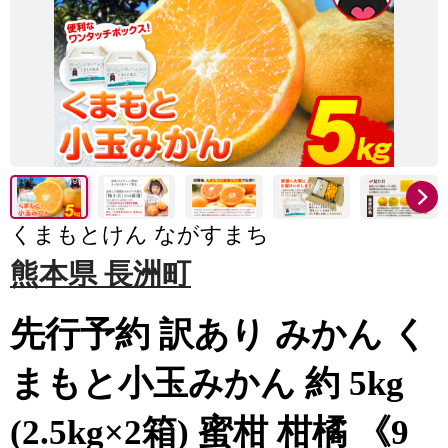
くまもとけん ながすまち
熊本県 長洲町
先行予約 訳あり みかん く
まもと小玉みかん 約 5kg
(2.5kg×2箱) 蜜柑 柑橘 《9