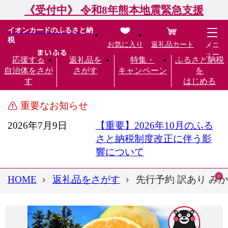
《受付中》 令和8年熊本地震緊急支援
イオンカードのふるさと納
税
お気に入り
返礼品カート
メニ
ュー
応援する
返礼品を
特集・
ふるさと納税
自治体をさが
さがす
キャンペーン
を
す
はじめる
重要なお知らせ
2026年7月9日
【重要】2026年10月のふる
さと納税制度改正に伴う影
響について
HOME
返礼品をさがす
先行予約 訳あり みかん