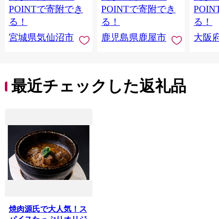
当 支援 サーモン 銀鮭
すめ 
POINTで寄附でき
POINTで寄附でき
POI
切り身 魚 わけあり
取り寄
る！
る！
る！
料 ふ
宮城県気仙沼市
鹿児島県鹿屋市
大阪
堺市】
最近チェックした返礼品
焼肉源氏で大人気！ス