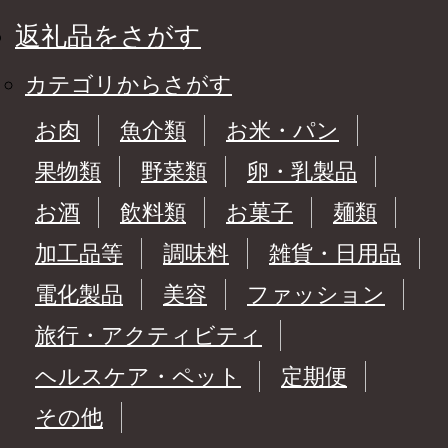
返礼品をさがす
カテゴリからさがす
お肉
魚介類
お米・パン
果物類
野菜類
卵・乳製品
お酒
飲料類
お菓子
麺類
加工品等
調味料
雑貨・日用品
電化製品
美容
ファッション
旅行・アクティビティ
ヘルスケア・ペット
定期便
その他