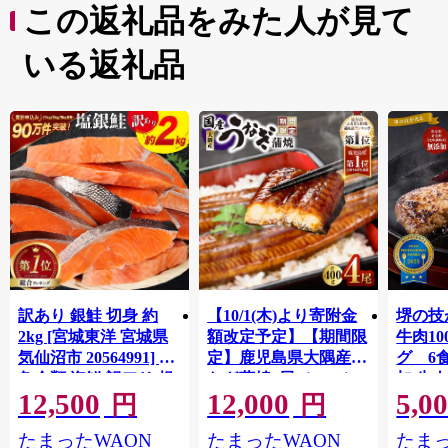
この返礼品をみた人が見て
いる返礼品
訳あり 銀鮭 切身 約
【10/1(木)より寄附金
堺の技
2kg [宮城東洋 宮城県
額改定予定】【期間限
牛肉1
気仙沼市 20564991] 鮭
定】鹿児島県大隅産う
グ 6
魚介類 海鮮 訳アリ 規
なぎ蒲焼4尾（400g）
加 牛
12,500
12,000
5,0
格外 不揃い さけ サケ
ット 6
円
円
鮭切身 シャケ 切り身
メ 温
たまったWAON
たまったWAON
たまっ
冷凍 家庭用 おかず 弁
菜 簡