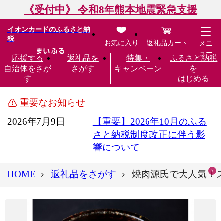
《受付中》 令和8年熊本地震緊急支援
イオンカードのふるさと納
税
お気に入り
返礼品カート
メニ
ュー
応援する
返礼品を
特集・
ふるさと納税
自治体をさが
さがす
キャンペーン
を
す
はじめる
重要なお知らせ
2026年7月9日
【重要】2026年10月のふる
さと納税制度改正に伴う影
響について
HOME
返礼品をさがす
焼肉源氏で大人気！ス