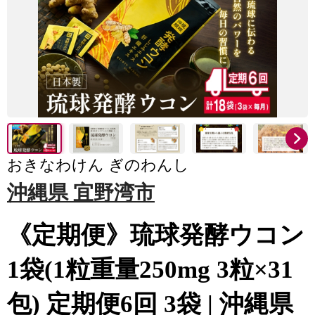
おきなわけん ぎのわんし
沖縄県 宜野湾市
《定期便》琉球発酵ウコン
1袋(1粒重量250mg 3粒×31
包) 定期便6回 3袋 | 沖縄県