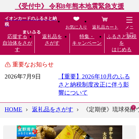
《受付中》 令和8年熊本地震緊急支援
イオンカードのふるさと納
税
お気に入り
返礼品カート
メニ
ュー
応援する
返礼品を
特集・
ふるさと納税
自治体をさが
さがす
キャンペーン
を
す
はじめる
重要なお知らせ
2026年7月9日
【重要】2026年10月のふる
さと納税制度改正に伴う影
響について
HOME
返礼品をさがす
《定期便》琉球発酵ウコン