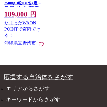
250mg 3粒×31包) 定期
便6回 3袋 | 沖縄県産の
189,000
5種類のウコン | 飲み
円
やすい タブレット 無
たまったWAON
農薬 農薬・化学肥料
不使用 自然由来 | 株式
POINTで寄附でき
会社 しまのや | サプリ
る！
サプリメント 健康食
沖縄県宜野湾市
品 | 送料無料
応援する自治体をさがす
エリアからさがす
キーワードからさがす