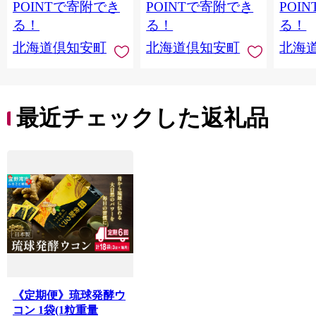
蓄 ペーパー 紙 北海道
備品 日用雑貨 消耗品
常備品
POINTで寄附でき
POINTで寄附でき
POI
倶知安町 日用品
生活必需品 備蓄 ペー
ットペ
る！
る！
る！
パー 紙 北海道 倶知安
日用品
北海道倶知安町
北海道倶知安町
北海
町 日用品
北海道
最近チェックした返礼品
《定期便》琉球発酵ウ
コン 1袋(1粒重量