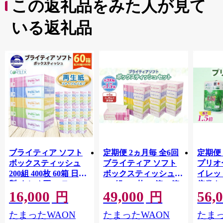
この返礼品をみた人が見て
いる返礼品
ブライティア ソフト
定期便 2ヵ月毎 全6回
定期便 
ボックスティッシュ
ブライティア ソフト
プリオ
200組 400枚 60箱 日本
ボックスティッシュ
イレット
製 まとめ買い ティッ
200組 400枚 15箱 (5箱
倍巻き 
16,000
49,000
56,
シュ リサイクル 長持
×3) BOX 日本製 まと
36ロー
円
円
防災 常備品 日用雑貨
め買い ティッシュ リ
パック
たまったWAON
たまったWAON
たまっ
消耗品 生活必需品 備
サイクル 長持 防災 常
買い 