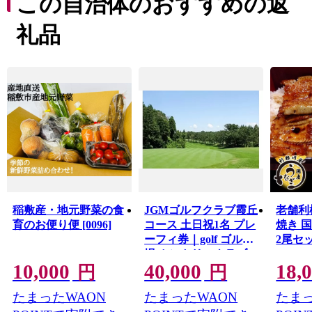
この自治体のおすすめの返
稲敷市を離れて、頑張っている方はもちろん、稲敷市に
親しみや共感を持ってくださっている方、少しでも稲敷
礼品
市の返礼品に興味をお持ちの方も、「稲敷市ふるさと応
援寄附金」を通じ、稲敷市に暖かい応援をいただけるこ
とを心よりお待ちしております。
寄附者様には、私たち稲敷市より「感謝のキモチ」とし
て市の特産品である”農産物”や、”体験型チケット”など
の"お礼の品"を真心こめてお送りいたします。
稲敷産・地元野菜の食
JGMゴルフクラブ霞丘
老舗利
育のお便り便 [0096]
コース 土日祝1名 プレ
焼き 
ーフィ券｜golf ゴルフ
2尾セット
場 カントリークラブ
10,000
40,000
18,
アウトドア 施設利用
円
円
券 スポーツ 趣味 休日
たまったWAON
たまったWAON
たまっ
アクティビティ プレ