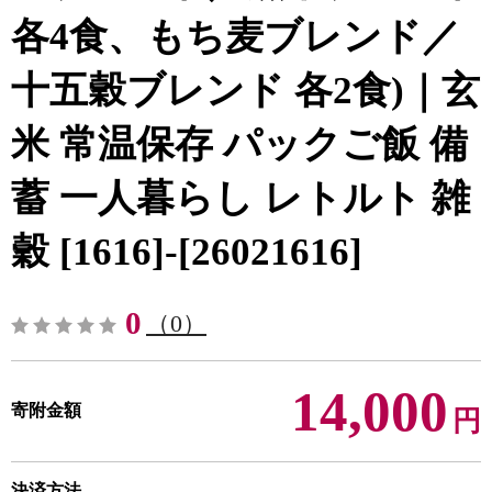
各4食、もち麦ブレンド／
十五穀ブレンド 各2食)｜玄
米 常温保存 パックご飯 備
蓄 一人暮らし レトルト 雑
穀 [1616]-[26021616]
0
（0）
14,000
寄附金額
円
決済方法