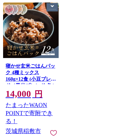
寝かせ玄米ごはんパッ
ク 4種ミックス
160g×12食 (小豆ブレン
ド／黒米ブレンド 各4
14,000
食、もち麦ブレンド／
円
十五穀ブレンド 各2食)
たまったWAON
｜玄米 常温保存 パッ
クご飯 備蓄 一人暮ら
POINTで寄附でき
し レトルト 雑穀
る！
[1616]
茨城県稲敷市