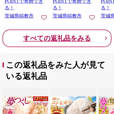
ゼント 茨城県 [0121]
POINTで寄附でき
POINTで寄附でき
POI
る！
る！
る！
茨城県稲敷市
茨城県稲敷市
茨城
すべての返礼品をみる
この返礼品をみた人が見て
いる返礼品