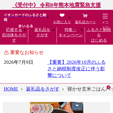
《受付中》 令和8年熊本地震緊急支援
イオンカードのふるさと納
税
お気に入り
返礼品カート
メニ
ュー
応援する
返礼品を
特集・
ふるさと納税
自治体をさが
さがす
キャンペーン
を
す
はじめる
重要なお知らせ
2026年7月9日
【重要】2026年10月のふる
さと納税制度改正に伴う影
響について
HOME
返礼品をさがす
寝かせ玄米ごはんパック