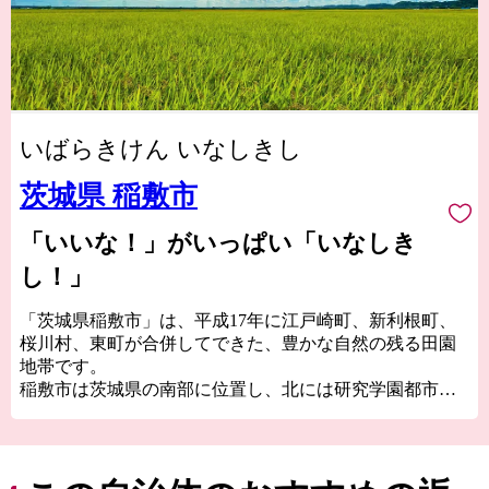
いばらきけん いなしきし
茨城県 稲敷市
「いいな！」がいっぱい「いなしき
し！」
「茨城県稲敷市」は、平成17年に江戸崎町、新利根町、
桜川村、東町が合併してできた、豊かな自然の残る田園
地帯です。
稲敷市は茨城県の南部に位置し、北には研究学園都市
「つくば市」、南には世界の玄関口、成田空港がある
「千葉県成田市」両市との中間地点に位置し、直近では
首都圏中央連絡自動車道（圏央道）によりアクセスが向
上しています。