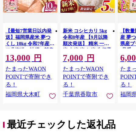
【最短7営業日以内発
新米 コシヒカリ 5kg
【数量
送】福岡県産米 夢つ
令和8年産 【9月以降
産 夢つ
くし 10kg 令和7年産
順次発送】 精米 一等
県産ブラ
※北海道・沖縄・離島
米 白米 米 お米 先行予
(品番:3
13,000
7,000
6,0
は配送不可 |【精米 単
約 数量 限定 こしひか
円
円
一米 単一原料米 7年産
り 5キロ 米5kg ごはん
たまったWAON
たまったWAON
たまっ
国産 お米 ブランド米
こめ コメ はくまい お
5kg × 2 ゆめつくし】
米マイスター 厳選 予
POINTで寄附でき
POINTで寄附でき
POI
CY009_01
約 白飯 ※ okome kome
る！
る！
る！
おむすび おにぎり 国
福岡県大木町
千葉県香取市
福岡
産 飯 おこめ 取り寄せ
弁当 家計応援 千葉県
産 R8 2026年 産 千葉
千葉県 香取市
最近チェックした返礼品