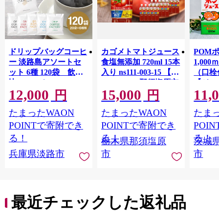
ドリップバッグコーヒ
カゴメトマトジュース
POM
ー 淡路島アソートセ
食塩無添加 720ml 15本
1,00
ット 6種 120袋 飲み
入り ns111-003-15 【
（口栓
比べ コーヒー
KAGOME 那須塩原市
【ジュ
12,000
15,000
11,
ギフト トマト 野菜 ジ
Ｍ 爽
円
円
ュース 飲料 ドリンク
ジ 果汁
たまったWAON
たまったWAON
たまっ
健康 GABA 血圧 コレ
ンス 
ステロール】
ンド 
POINTで寄附でき
POINTで寄附でき
POI
庫 ド
る！
る！
る！
栃木県那須塩原
茨城
入れし
兵庫県淡路市
市
市
アタイ
き フ
子ども
田市】
最近チェックした返礼品