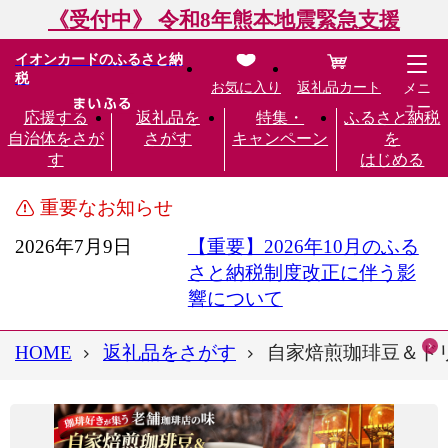
《受付中》 令和8年熊本地震緊急支援
イオンカードのふるさと納
税
お気に入り
返礼品カート
メニ
ュー
応援する
返礼品を
特集・
ふるさと納税
自治体をさが
さがす
キャンペーン
を
す
はじめる
重要なお知らせ
2026年7月9日
【重要】2026年10月のふる
さと納税制度改正に伴う影
響について
HOME
返礼品をさがす
自家焙煎珈琲豆＆ド