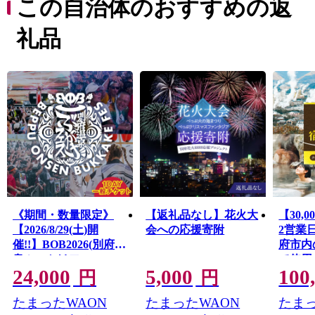
この自治体のおすすめの返
のが別府の温泉です。
人口は県内で大分市に次ぎ2番目となる約11万人ですが、
礼品
市内には約3000人の留学生が勉学に励んでおり、日本で
も有数の異文化あふれる国際交流都市としても成長を続
けています。
また、一年を通して様々なイベントが⾏われており、100
回を超える歴史を持つ温泉まつりをはじめ、世界的に有
名なピアニスト、マルタ・アルゲリッチによる⾳楽祭、
神楽⼥湖の花菖蒲観賞会や夏・冬とそれぞれに異なる趣
を楽しめる花⽕⼤会など、様々な催しを楽しむことがで
きます。
郷土料理である「とり天」や「別府冷麺」、大分県唯一
の伝統工芸品である「別府竹細工」なども人気のひとつ
です。
《期間・数量限定》
【返礼品なし】花火大
【30,
【2026/8/29(土)開
会への応援寄附
2営業
催!!】BOB2026(別府温
府市内
泉ぶっかけフェス
で使用
24,000
5,000
100
2026)1DAY一般チケッ
券 楽
円
円
ト
を！ 
たまったWAON
たまったWAON
たまっ
府市 30