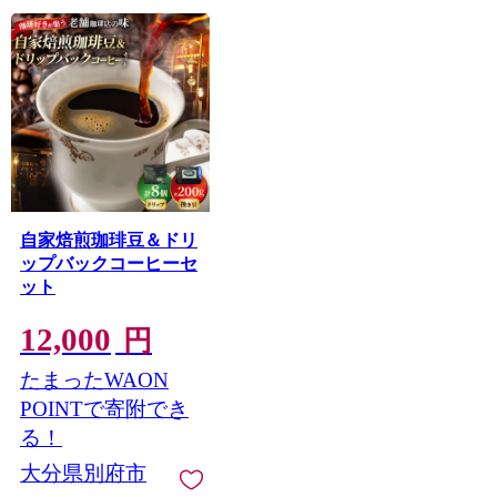
自家焙煎珈琲豆＆ドリ
ップバックコーヒーセ
ット
12,000
円
たまったWAON
POINTで寄附でき
る！
大分県別府市