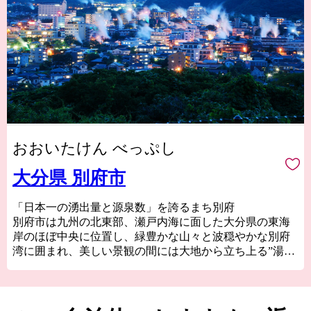
おおいたけん べっぷし
大分県 別府市
「日本一の湧出量と源泉数」を誇るまち別府
別府市は九州の北東部、瀬戸内海に面した大分県の東海
岸のほぼ中央に位置し、緑豊かな山々と波穏やかな別府
湾に囲まれ、美しい景観の間には大地から立ち上る”湯け
むり”がたなびき、別府を象徴する風景として市民はもち
ろん観光客からも親しまれております。
別府には「別府八湯」と呼ばれている八つの温泉があ
り、それぞれ泉質も雰囲気も違うため飽きることのない