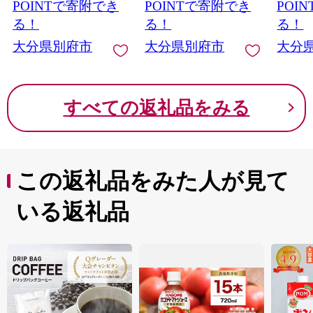
万円 9
POINTで寄附でき
POINTで寄附でき
POI
万円 
る！
る！
る！
旅行 
大分県別府市
大分県別府市
大分
泊補助
ーポン
府温泉
めぐり
すべての返礼品をみる
気 体
この返礼品をみた人が見て
いる返礼品