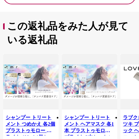
また、サン・ファン館、齋藤氏庭園、金華山の黄金山神
社といった石巻市の歴史を物語る文化遺産が各地に残る
とともに、市内中心部には萬画家・石ノ森章太郎のキャ
この返礼品をみた人が見て
ラクターが並ぶなど、文化のまちとしての側面も併せ持
っています。
いる返礼品
東日本大震災では壊滅的な被害を受けましたが、全国の
皆様からのご支援を励みに、復興への歩みを進めてきま
した。
震災を乗り越えた事業者の方々の返礼品を通して、現在
の石巻市の魅力をお伝えします。
シャンプー トリート
シャンプー トリート
ラブクロ
メント つめかえ 各2個
メント ヘアマスク 各1
ツキ 
プラストゥモロー ブ
本 プラストゥモロー
ック 
ライト 400ml 4個セッ
ブライト 3本セット |
コーム