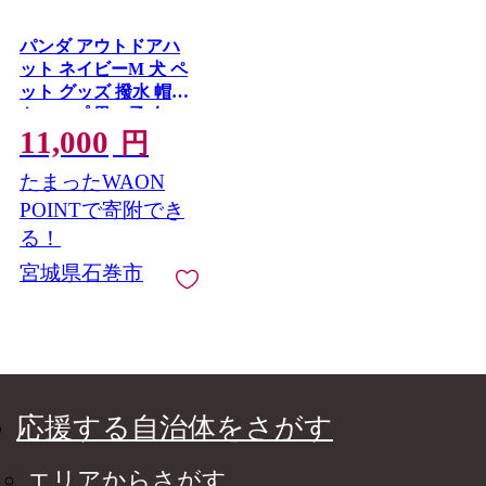
パンダ アウトドアハ
ット ネイビーM 犬 ペ
ット グッズ 撥水 帽子
キャップ 男の子 女の
11,000
子
円
たまったWAON
POINTで寄附でき
る！
宮城県石巻市
応援する自治体をさがす
エリアからさがす