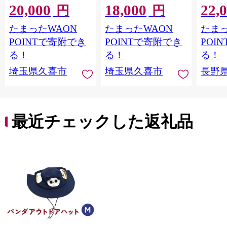
20,000
18,000
22,
ト | 美容 ヘアケア つ
美容 ヘアケア つめか
LOVE
円
円
めかえ 詰め替え ブリ
え 詰め替え ブリーチ
つや 
たまったWAON
たまったWAON
たまっ
ーチ 口コミ 香り リピ
口コミ 香り リピート
市[№565
ート ランキング ロン
ランキング ロング ス
POINTで寄附でき
POINTで寄附でき
POI
グ ストレート サラサ
トレート サラサラ 洗
る！
る！
る！
ラ 洗い上がり パサつ
い上がり パサつき カ
埼玉県久喜市
埼玉県久喜市
長野
き カラー 髪 保湿 ダメ
ラー 髪 保湿 ダメージ
ージ タンパク質 艶 リ
タンパク質 艶 リペア
ペア ケア 補修 埼玉県
ケア 補修 セット ライ
久喜市 ファイントゥ
ン使い 埼玉県 久喜市
デイ
ファイントゥデイ
最近チェックした返礼品