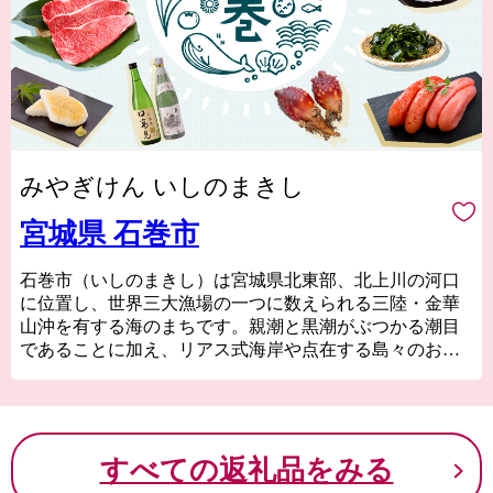
みやぎけん いしのまきし
宮城県 石巻市
石巻市（いしのまきし）は宮城県北東部、北上川の河口
に位置し、世界三大漁場の一つに数えられる三陸・金華
山沖を有する海のまちです。親潮と黒潮がぶつかる潮目
であることに加え、リアス式海岸や点在する島々のおか
げで多様な魚が集まる地形となっており、また世界有数
の植物プランクトンの発生地でもあることから、かき、
ほや、帆立などが美味しく育ちます。
広い土地の中には山・川・海・島なども揃い、自然の中
すべての返礼品をみる
でアウトドアなどを満喫できます。