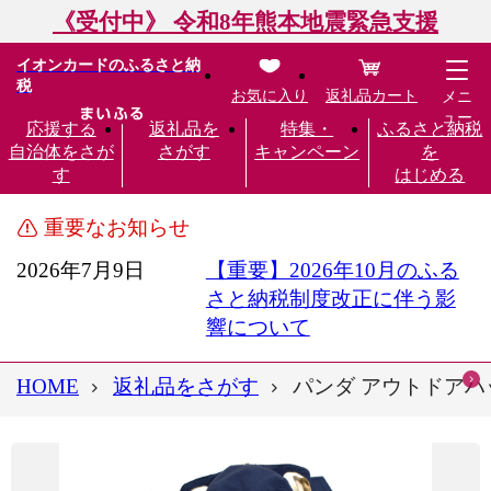
《受付中》 令和8年熊本地震緊急支援
イオンカードのふるさと納
税
お気に入り
返礼品カート
メニ
ュー
応援する
返礼品を
特集・
ふるさと納税
自治体をさが
さがす
キャンペーン
を
す
はじめる
重要なお知らせ
2026年7月9日
【重要】2026年10月のふる
さと納税制度改正に伴う影
響について
HOME
返礼品をさがす
パンダ アウトドアハッ