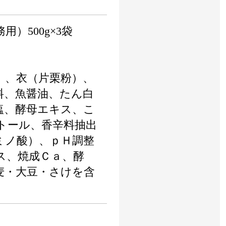
）500g×3袋
】
）、衣（片栗粉）、
料、魚醤油、たん白
塩、酵母エキス、こ
トール、香辛料抽出
ミノ酸）、ｐＨ調整
ス、焼成Ｃａ、酵
麦・大豆・さけを含