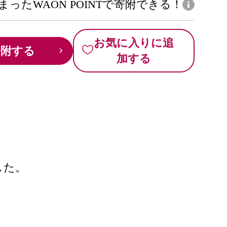
まったWAON POINTで寄附できる！
お気に入りに追
寄附する
加する
した。