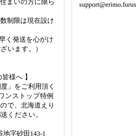
お住まいの方に限ら
support@erimo.furus
数制限は現在設け
早く発送を心がけ
ございます。）
皆様へ 】
制度」をご利用頂く
ワンストップ特例
すので、北海道えり
郵送ください。
地字砂田143-1