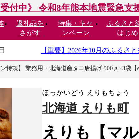
受付中》 令和8年熊本地震緊急支
体
返礼品を
特集・
キャ
ふるさと
さがす
ンペーン
はじめ
9日
【重要】2026年10月のふる
特製】 業務用・北海道産タコ唐揚げ 500ｇ×3袋【er00
ほっかいどう えりもちょう
北海道 えりも町
えりも【マル