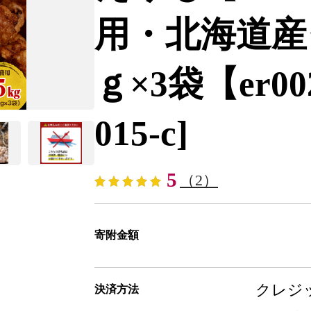
用・北海道産タ
ｇ×3袋【er002-
015-c]
5
（2）
寄附金額
クレジッ
決済方法