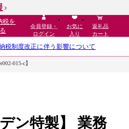
援
納税を
会員登録・
お気に
返礼品
る
ログイン
入り
カート
さと納税制度改正に伴う影響について
2-015-c】
デン特製】 業務