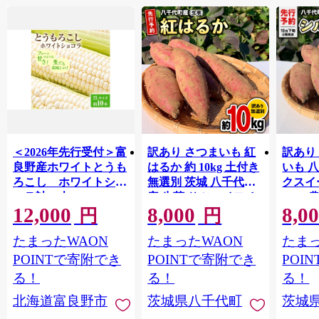
＜2026年先行受付＞富
訳あり さつまいも 紅
訳あり
良野産ホワイトとうも
はるか 約 10kg 土付き
いも 
ろこし ホワイトショ
無選別 茨城 八千代町
クスイ
コラ計10本
産 生芋 サツマイモ さ
10kg
12,000
8,000
8,0
【1678459】
つま芋 焼き芋 やきい
モ 芋 
円
円
も 芋 イモ 野菜 不揃い
ート 秋 【 先行予
たまったWAON
たまったWAON
たまっ
規格外 長期熟成 おや
2026
つ デザート 秋 旬 農家
送 】[A
POINTで寄附でき
POINTで寄附でき
POI
直送 【 先行予約 2026
る！
る！
る！
年10月下旬以降発送
北海道富良野市
茨城県八千代町
茨城
】 [AX010ya]