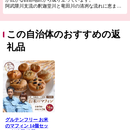
阿武隈川支流の釈迦堂川と竜田川の清冽な流れに恵ま
れ、天栄村3大ブランド特産品である「天栄米」「天栄長
ネギ」「天栄ヤーコン」をはじめとした、様々な農林産
物が数多く栽培されています。
この自治体のおすすめの返
「羽鳥湖」周辺の高原や二岐川の渓谷など変化に富ん
だ景観や、スキー場やゴルフ場などのリゾート施設、天
礼品
然温泉が楽しめる昔ながらの風情ある宿、天然の岩風呂
が自慢の宿など観光ポイントが広がります。
「森と湖といで湯の里」天栄村へ是非お越しください。
グルテンフリー お米
のマフィン 14個セッ