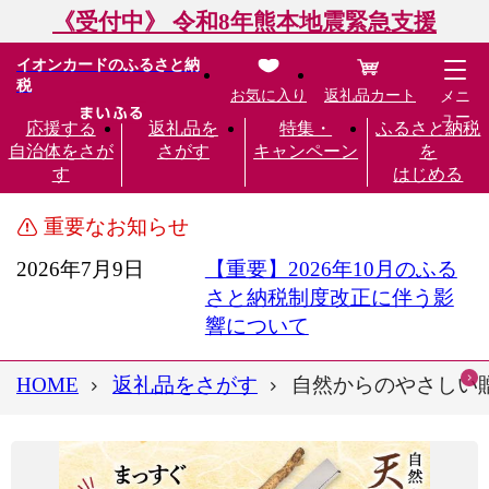
《受付中》 令和8年熊本地震緊急支援
イオンカードのふるさと納
税
お気に入り
返礼品カート
メニ
ュー
応援する
返礼品を
特集・
ふるさと納税
自治体をさが
さがす
キャンペーン
を
す
はじめる
重要なお知らせ
2026年7月9日
【重要】2026年10月のふる
さと納税制度改正に伴う影
響について
HOME
返礼品をさがす
自然からのやさしい贈り