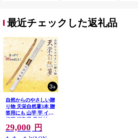
最近チェックした返礼品
自然からのやさしい贈
り物 天栄自然薯3本 贈
答用にも 山芋 芋 イモ
根菜 福島県 天栄村
29,000
F21T-463
円