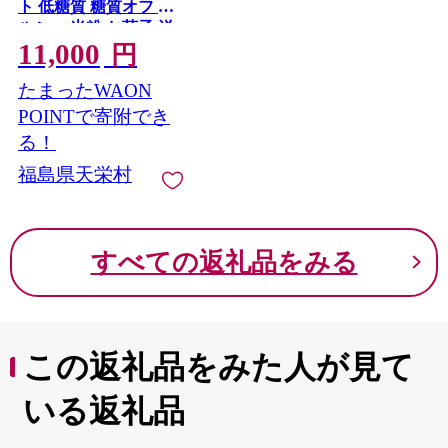
ト 低糖質 糖質オフ ヘ
ルシー 米粉 お菓子 洋
11,000
菓子 おやつ デザート
円
スイーツ F21T-196
たまったWAON
POINTで寄附でき
る！
福島県天栄村
すべての返礼品をみる
この返礼品をみた人が見て
いる返礼品