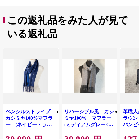
この返礼品をみた人が見て
いる返礼品
ペンシルストライプ
リバーシブル風 カシ
革職人
カシミヤ100%マフラ
ミヤ100% マフラー
ラウン
ー (ネイビー・ライ
(ミディアムグレー×チ
バンビ
トベージュ×ブルー)
ャコールグレー)
【1765285】
【1764951】