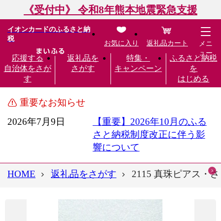
《受付中》 令和8年熊本地震緊急支援
イオンカードのふるさと納
税
お気に入り
返礼品カート
メニ
ュー
応援する
返礼品を
特集・
ふるさと納税
自治体をさが
さがす
キャンペーン
を
す
はじめる
重要なお知らせ
2026年7月9日
【重要】2026年10月のふる
さと納税制度改正に伴う影
響について
HOME
返礼品をさがす
2115 真珠ピアス