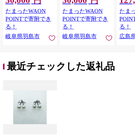
30,000
30,000
127
円
円
たまったWAON
たまったWAON
たまっ
POINTで寄附でき
POINTで寄附でき
POI
る！
る！
る！
岐阜県羽島市
岐阜県羽島市
広島
最近チェックした返礼品