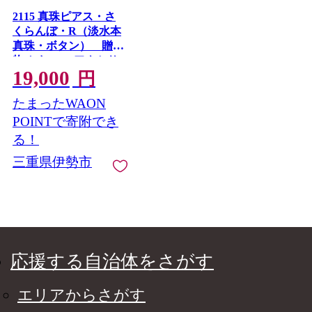
2115 真珠ピアス・さ
くらんぼ・R（淡水本
真珠・ボタン） 贈り
物 かわいい アクセサ
19,000
リー カジュアル オシ
円
ャレ クリスマスプレ
たまったWAON
ゼント チェリー
POINTで寄附でき
る！
三重県伊勢市
応援する自治体をさがす
エリアからさがす