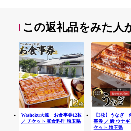
この返礼品をみた人
Washoku大穀 お食事券12枚
【3枚】うなぎ 
／ チケット 和食料理 埼玉県
事券 ／ 鰻 ウナギ
ケット 埼玉県