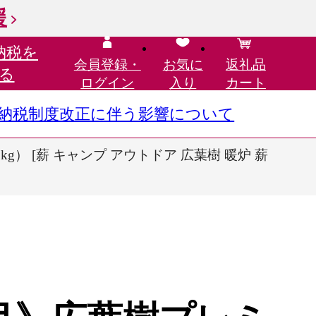
援
納税を
会員登録・
お気に
返礼品
る
ログイン
入り
カート
さと納税制度改正に伴う影響について
g） [薪 キャンプ アウトドア 広葉樹 暖炉 薪