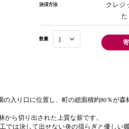
クレジッ
決済方法
た
数量
園の入り口に位置し、町の総面積約80％が森
林から切り出された上質な薪です。
人工では決して出せない炎の揺らぎと優しい