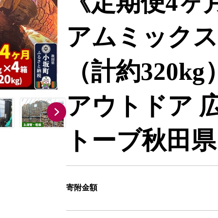
《定期便4ヶ
アムミックス薪
（計約320kg
アウトドア 広
トーブ秋田県
寄附金額