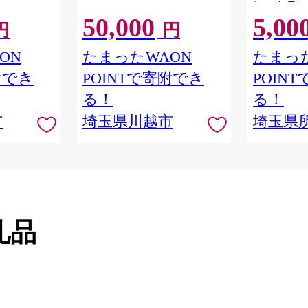
レストラン
50,000
5,00
物館 アー
円
円
学 角川 K
品 本棚 本
ON
たまったWAON
たまった
隈研吾 チ
附でき
POINTで寄附でき
POIN
市
る！
る！
市
埼玉県川越市
埼玉県
礼品