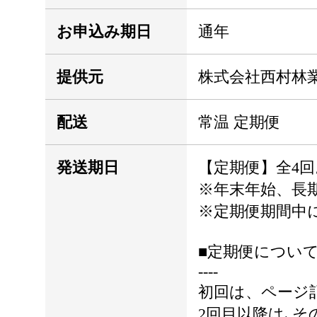
お申込み期日
通年
提供元
株式会社西村林
配送
常温 定期便
発送期日
【定期便】全4回
※年末年始、長
※定期便期間中
■定期便につい
----
初回は、ページ
2回目以降は､そ