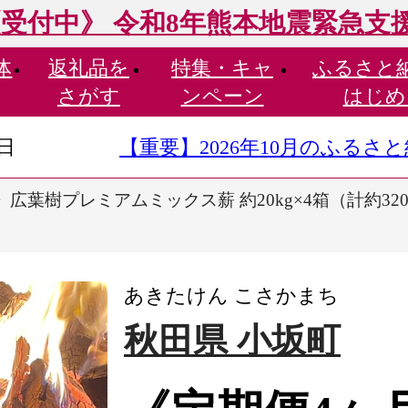
受付中》 令和8年熊本地震緊急支
体
返礼品を
特集・
キャ
ふるさと
さがす
ンペーン
はじめ
9日
【重要】2026年10月のふる
広葉樹プレミアムミックス薪 約20kg×4箱（計約320k
あきたけん こさかまち
秋田県 小坂町