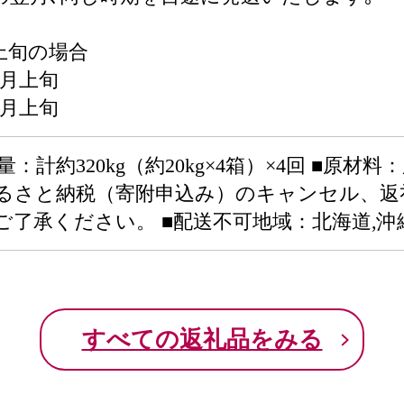
上旬の場合
1月上旬
2月上旬
量：計約320kg（約20kg×4箱）×4回 ■原材
ふるさと納税（寄附申込み）のキャンセル、
了承ください。 ■配送不可地域：北海道,沖
すべての返礼品をみる