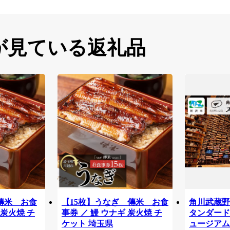
が見ている返礼品
傳米 お食
【15枚】うなぎ 傳米 お食
角川武蔵野
 炭火焼 チ
事券 ／ 鰻 ウナギ 炭火焼 チ
タンダードチ
ケット 埼玉県
ュージアム