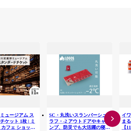
ミュージアム ス
SC・丸洗いスランバーシュ
イワ
ケット 1枚 | ミ
ラフ・-2 アウトドアやキャ
まる
 カフェ ショップ
ンプ、防災でも大活躍の寝
【11