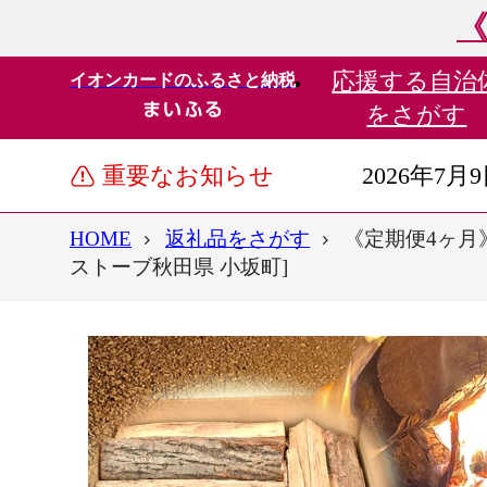
《
応援する
自治
イオンカードのふるさと納税
をさがす
重要なお知らせ
2026年7月
HOME
返礼品をさがす
《定期便4ヶ月》
ストーブ秋田県 小坂町]