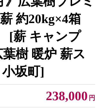
月》広葉樹プレミ
 約20kg×4箱
） [薪 キャンプ
葉樹 暖炉 薪ス
 小坂町]
238,000
円