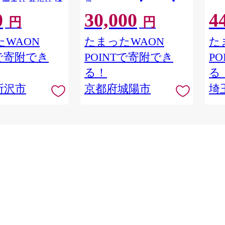
 図書館 美術館 博
袋! 72602035【1663767】
0
30,000
4
ト 文化複合施設 文
円
円
ADOKAWA 角川作
棚劇場 漫画 マンガ
WAON
たまったWAON
た
ケット 埼玉県 所沢
Tで寄附でき
POINTで寄附でき
P
る！
る
所沢市
京都府城陽市
埼