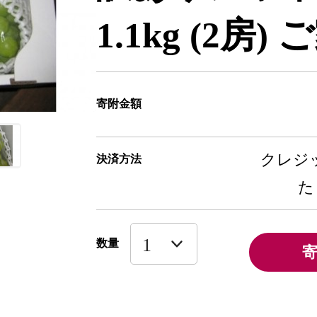
1.1kg (2房)
寄附金額
クレジッ
決済方法
た
数量