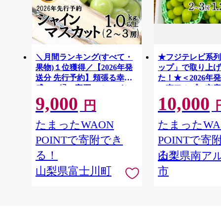
＼月間ランキング(すべて・
★フジテレビ系列
果物)１位獲得／【2026年発
ップ」で取り上げ
送分 先行予約】頬張る幸福
た！★＜2026年
感 〜緑の宝石・ シャイン
＞南アルプス市産
9,000
10,000
マスカット 〜 １ｋｇ以上
スカット1.2kg以
円
（２〜３房） フルーツ 山梨
房） クール便発
ALPAG007
県産 果物 くだもの シャイン
たまったWAON
たまったWA
マスカット ぶどう ブドウ 葡
POINTで寄附でき
POINTで寄
萄 大粒 種なし 先行予約 富士
川町 10000円 一万円 9000円
る！
る！
山梨県南ア
九千円
山梨県富士川町
市