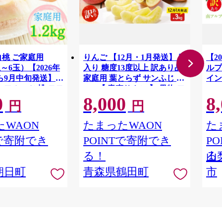
白桃 ご家庭用
りんご 【12月・1月発送】 蜜
【2
3玉～6玉）【2026年
入り 糖度13度以上 訳あり品
ルプ
ら9月中旬発送】
家庭用 葉とらず サンふじ 約
イン
 フルーツ 桃 モモ
3kg 【 青森りんご 】 果物 フ
1.
0
8,000
8
ALP
料無料
ルーツ 産地直送 糖度測定 褐
円
円
変 チェック 贈り物 年末 挨拶
WAON
たまったWAON
た
Tで寄附でき
POINTで寄附でき
P
る！
る
山
朝日町
青森県鶴田町
市