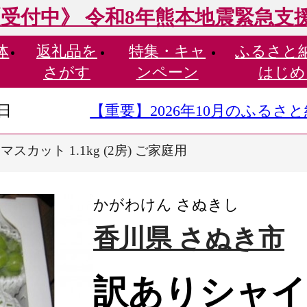
受付中》 令和8年熊本地震緊急支
体
返礼品を
特集・
キャ
ふるさと
さがす
ンペーン
はじめ
9日
【重要】2026年10月のふる
カット 1.1kg (2房) ご家庭用
かがわけん さぬきし
香川県 さぬき市
訳ありシャイ