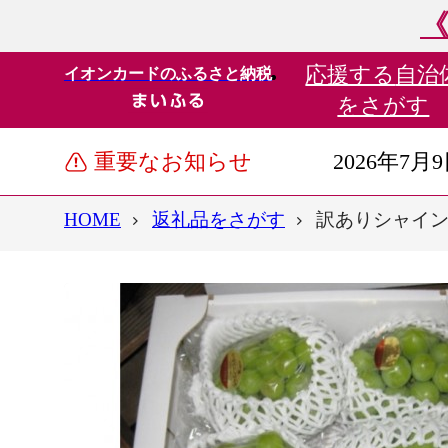
《
応援する
自治
イオンカードのふるさと納税
をさがす
重要なお知らせ
2026年7月
HOME
返礼品をさがす
訳ありシャインマス