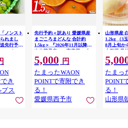
「ノンスト
先行予約＜訳あり 愛媛県産
山形県産 
られまし
まごころまどんな 合計約
1.2kg （
発送先行予約
1.5kg＞ 『2026年11月以降順
8月上旬か
シャインマ
次出荷予定』ご家庭用 ご自
山形県 果物
5,000
5,00
上（2～3
宅用 紅まどんな マドンナ お
もも 夏 送
円
円
送
試し わけあり 果物 柑橘 フル
ーツ 高級 国産 濃厚 果汁 産
ON
たまったWAON
たまった
地直送 ミヤモトオレンジガ
附でき
POINTで寄附でき
POIN
ーデン 愛媛県 西予市【常
温】
る！
る！
ルプス
愛媛県西予市
山形県