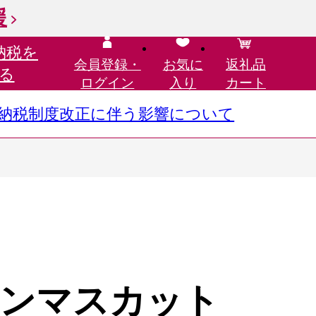
援
納税を
会員登録・
お気に
返礼品
る
ログイン
入り
カート
さと納税制度改正に伴う影響について
ンマスカット