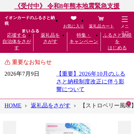
《受付中》 令和8年熊本地震緊急支援
イオンカードのふるさと納
税
お気に入り
返礼品カート
メニ
ュー
応援する
返礼品を
特集・
ふるさと納税
自治体をさが
さがす
キャンペーン
を
す
はじめる
重要なお知らせ
2026年7月9日
【重要】2026年10月のふる
さと納税制度改正に伴う影
響について
HOME
返礼品をさがす
【ストロベリー風味】A