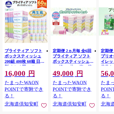
ブライティア ソフト
定期便 2ヵ月毎 全6回
定期便 
ボックスティッシュ
ブライティア ソフト
プリオ
200組 400枚 60箱 日本
ボックスティッシュ
イレット
製 まとめ買い ティッ
200組 400枚 15箱 (5箱
倍巻き 
16,000
49,000
56,
シュ リサイクル 長持
×3) BOX 日本製 まと
36ロー
円
円
防災 常備品 日用雑貨
め買い ティッシュ リ
パック
たまったWAON
たまったWAON
たまっ
消耗品 生活必需品 備
サイクル 長持 防災 常
買い 
蓄 ペーパー 紙 北海道
備品 日用雑貨 消耗品
常備品
POINTで寄附でき
POINTで寄附でき
POI
倶知安町 日用品
生活必需品 備蓄 ペー
ットペ
る！
る！
る！
パー 紙 北海道 倶知安
日用品
北海道倶知安町
北海道倶知安町
北海
町 日用品
北海道