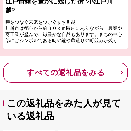
江戸情緒を豊かに残した街”小江戸川
越”
時をつなぐ未来をつむぐまち川越
川越市は都心から約３０ｋｍ圏内にありながら、農業や
商工業が盛んで、緑豊かな自然もあります。まちの中心
部にはシンボルである時の鐘や蔵造りの町並みが残り古
き良き城下町の歴史を感じることができるほか、ユネス
コ無形文化遺産に登録された川越まつりなど魅力ある歴
史的・文化的遺産が数多く残っています。本市にゆかり
のある特産品や市内で生産された農産物など幅広く返礼
すべての返礼品をみる
品を取り揃えておりますので、ぜひ応援よろしくお願い
します！
この返礼品をみた人が見て
いる返礼品