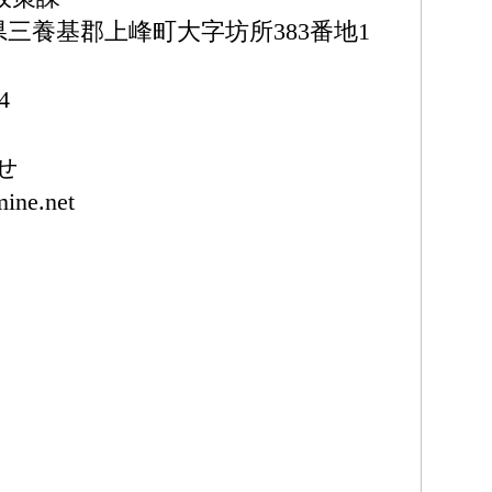
佐賀県三養基郡上峰町大字坊所383番地1
）
4
せ
ine.net