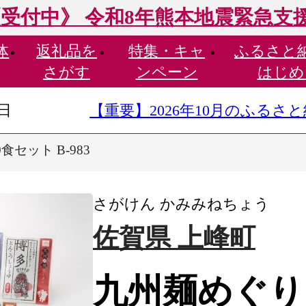
受付中》 令和8年熊本地震緊急支
体
返礼品を
特集・
キャ
ふるさと
さがす
ンペーン
はじめ
9日
【重要】2026年10月のふる
セット B-983
さがけん かみみねちょう
佐賀県 上峰町
九州麺めぐり1