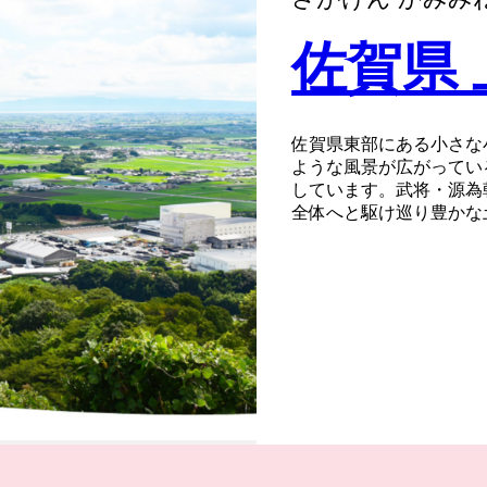
佐賀県
佐賀県東部にある小さな
ような風景が広がってい
しています。武将・源為
全体へと駆け巡り豊かな
清らかな水に恵まれた肥
最高級。特に、町の南部
牛”は、全日本牛枝肉コ
るほどの逸品。口に入れ
ならではの食感です。
【～一時所得について～
寄附者へのお礼として特
該当します。
これは、ふるさと納税(寄
れず、寄附金控除の対象
は、年間50万円を超え