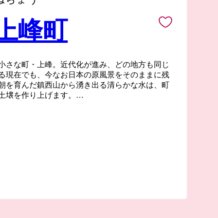
 上峰町
小さな町・上峰。近代化が進み、どの地方も同じ
る現在でも、今なお日本の原風景をそのままに残
朝を育んだ鎮西山から湧き出る清らかな水は、町
土壌を作り上げます。
沃な大地で育った作物や家畜は、もちろんどれも
で肥育を行っている黒毛和牛の最高級銘柄”佐賀
ンクールにて名誉賞（農林水産大臣賞）を受賞す
た瞬間のとろけるような肉質は最高級A5ランク
】
産品を送る場合がありますが、これは一時所得に
附)が収入(特産品)を得るための支出として扱わ
とされていることに伴うものであり、一時所得
る場合に、超えた額について課税対象となります。