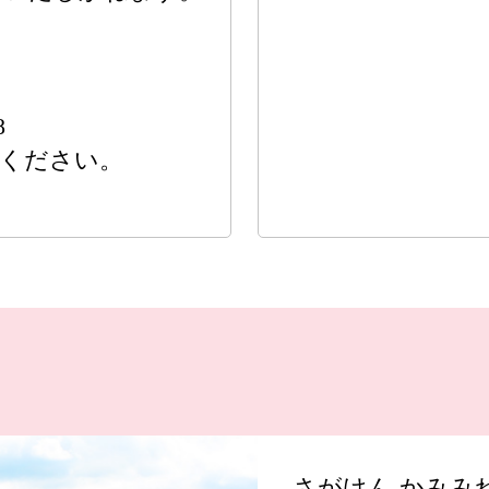
8
意ください。
さがけん かみみ