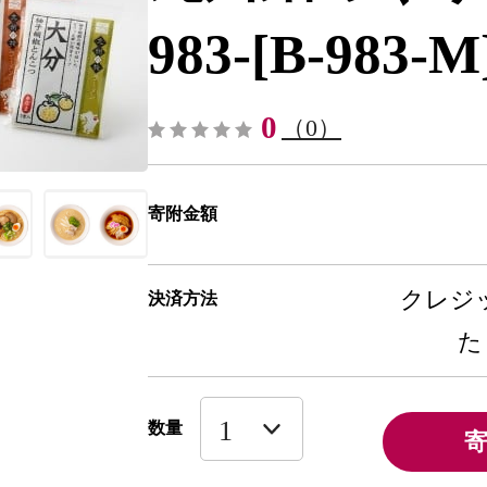
983-[B-983-M
0
（0）
寄附金額
クレジッ
決済方法
た
数量