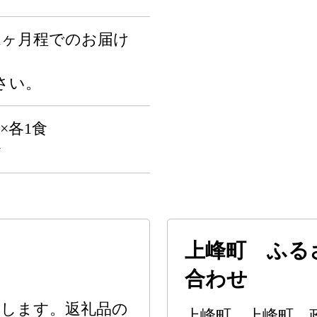
1ヶ月程でのお届け
さい。
×各1食
食
上峰町 ふる
合わせ
たします。返礼品の
上峰町 上峰町 