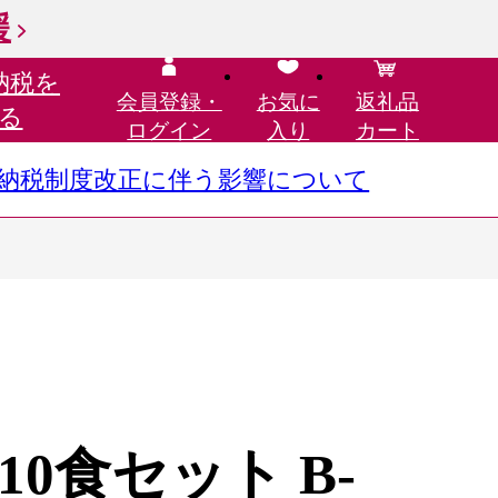
援
納税を
会員登録・
お気に
返礼品
る
ログイン
入り
カート
さと納税制度改正に伴う影響について
0食セット B-