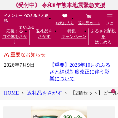
《受付中》 令和8年熊本地震緊急支援
イオンカードのふるさと納
税
お気に入り
返礼品カート
メニ
ュー
応援する
返礼品を
特集・
ふるさと納税
自治体をさが
さがす
キャンペーン
を
す
はじめる
重要なお知らせ
2026年7月9日
【重要】2026年10月のふる
さと納税制度改正に伴う影
響について
HOME
返礼品をさがす
【2箱セット】ビール 