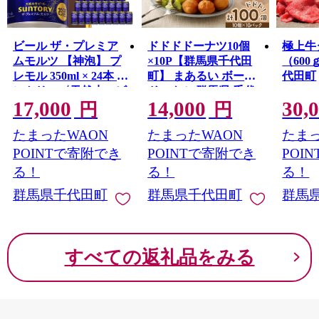
ビール ザ・プレミア
ドドドドーナツ10個
極上牛
ムモルツ 【神泡】 プ
×10P【群馬県千代田
（600
レモル 350ml × 24本 サ
町】 まあるい ボール
代田町
ントリー〈天然水のビ
ドーナツ 群馬県 千代
17,000
14,000
30,
ール工場〉群馬※沖
田町 大容量 100個＜ヌ
円
円
縄・離島地域へのお届
ーベルオリジン＞
たまったWAON
たまったWAON
たまっ
け不可
POINTで寄附でき
POINTで寄附でき
POI
る！
る！
る！
群馬県千代田町
群馬県千代田町
群馬
すべての返礼品をみる