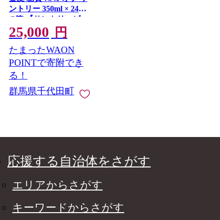
ントリー 350ml × 24本
(2箱)【サントリービー
25,000
ル】＜天然水のビール
円
工場＞ 群馬※沖縄・
たまったWAON
離島地域へのお届け不
可
POINTで寄附でき
る！
群馬県千代田町
応援する自治体をさがす
エリアからさがす
キーワードからさがす