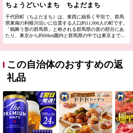
ちょうどいいまち ちよだまち
千代田町（ちよだまち）は、東西に細長く平坦で、群馬
県東南の利根川沿いに位置する人口約11,000人の町です。
「鶴舞う形の群馬県」と称される群馬県の首の部分にあ
たり、東京から約60km圏内と群馬県の中では東京までの
距離が最も近い地域です。利根川では水上スポーツを楽
しめる他、全国でも珍しい「道路（県道）」であるにも
かかわらず船で川を渡る「赤岩渡船」が名物です。利根
川がもたらす豊かな水を利用した農業と2つの工業団地が
この自治体のおすすめの返
一体化して発展してきた町です。
礼品