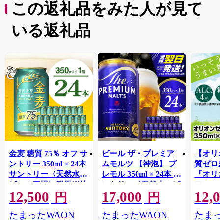
この返礼品をみた人が見て
いる返礼品
金麦 糖質 75％ オフ サ
ビール ザ・プレミア
【オリ
ントリー 350ml × 24本
ムモルツ 【神泡】 プ
質ゼロ
サントリー〈天然水の
レモル 350ml × 24本 サ
『オリ
ビール工場〉群馬※沖
ントリー〈天然水のビ
フ』(35
12,500
17,000
12,
縄・離島地域へのお届
ール工場〉群馬※沖
泡酒 
円
円
け不可
縄・離島地域へのお届
1ケー
たまったWAON
たまったWAON
たまっ
け不可
ロ ゼ