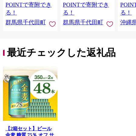
麦芽3
POINTで寄附でき
POINTで寄附でき
POI
化した
る！
る！
る！
すめ 
群馬県千代田町
群馬県千代田町
沖縄
重瀬【
最近チェックした返礼品
【2箱セット】ビール
金麦 糖質 75％ オフ サ