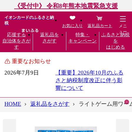
《受付中》 令和8年熊本地震緊急支援
イオンカードのふるさと納
税
お気に入り
返礼品カート
メニ
ュー
応援する
返礼品を
特集・
ふるさと納税
自治体をさが
さがす
キャンペーン
を
す
はじめる
重要なお知らせ
2026年7月9日
【重要】2026年10月のふる
さと納税制度改正に伴う影
響について
HOME
返礼品をさがす
ライトゲーム用ワーム エ