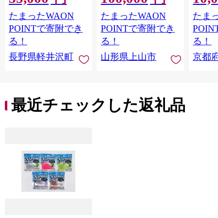
たまったWAON
たまったWAON
たまっ
POINTで寄附でき
POINTで寄附でき
POI
る！
る！
る！
長野県軽井沢町
山形県上山市
京都
最近チェックした返礼品