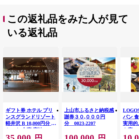
この返礼品をみた人が見て
いる返礼品
ギフト券 ホテル プリ
上山市ふるさと納税感
LOG
ンスグランドリゾート
謝券３０,０００円
パン 
軽井沢 B 10,000円分 チ
分 0023-2207
実用的
ケット 食事 宿泊
も家の
35,000
100,000
10,
81062
円
円