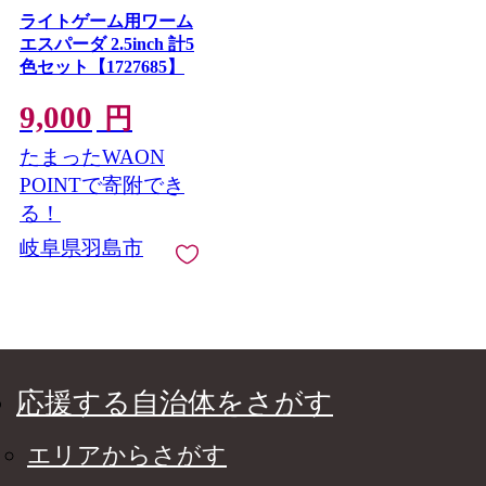
ライトゲーム用ワーム
エスパーダ 2.5inch 計5
色セット【1727685】
9,000
円
たまったWAON
POINTで寄附でき
る！
岐阜県羽島市
応援する自治体をさがす
エリアからさがす