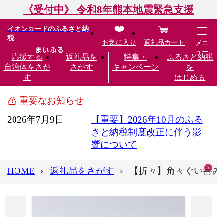
《受付中》 令和8年熊本地震緊急支援
イオンカードのふるさと納
税
お気に入り
返礼品カート
メニ
ュー
応援する
返礼品を
特集・
ふるさと納税
自治体をさが
さがす
キャンペーン
を
す
はじめる
重要なお知らせ
2026年7月9日
【重要】2026年10月のふる
さと納税制度改正に伴う影
響について
HOME
返礼品をさがす
【折々】角々ぐい呑