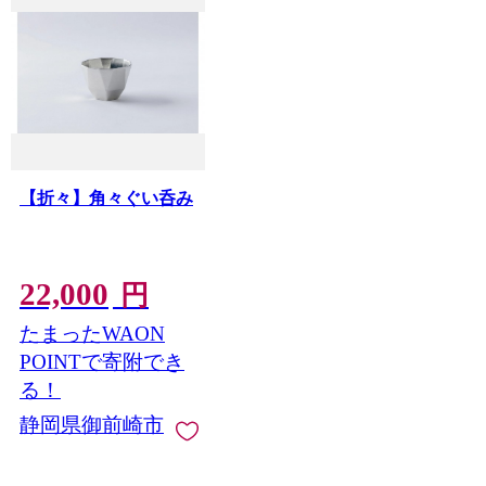
【折々】角々ぐい呑み
22,000
円
たまったWAON
POINTで寄附でき
る！
静岡県御前崎市