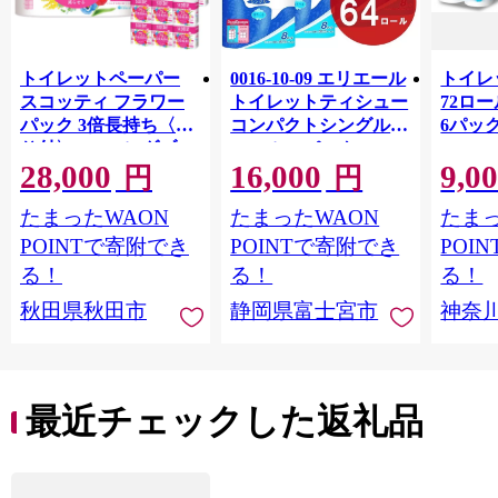
トイレットペーパー
0016-10-09 エリエール
トイレ
スコッティ フラワー
トイレットティシュー
72ロール
パック 3倍長持ち〈香
コンパクトシングル 8
6パック
り付〉4ロール(ダブ
ロール×8パック 64ロ
100m
28,000
16,000
9,0
ル)×12パック 日用品
ール 1.5倍巻 82.5m
FSC
円
円
最短翌日発送 [スコッ
トイレットペーパー
長巻タ
たまったWAON
たまったWAON
たまっ
ティ フラワーパック
シングル パルプ100％
100％
トイレットペーパー
香りつき 日用品 消耗
防災 
POINTで寄附でき
POINTで寄附でき
POI
日本製紙クレシア] 秋
品 備蓄
ペーパ
る！
る！
る！
田県秋田市
川県 
秋田県秋田市
静岡県富士宮市
神奈
トペー
活雑貨
れっと
ち 長
便利 
最近チェックした返礼品
コ ト
ー 人