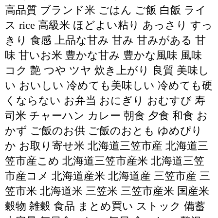
高品質 ブランド米 ごはん ご飯 白飯 ライ
ス rice 高級米 ほどよい粘り あっさり すっ
きり 食感 上品な甘み 甘み 甘みがある 甘
味 甘いお米 豊かな甘み 豊かな風味 風味
コク 艶 つや ツヤ 炊き上がり 良質 美味し
い おいしい 冷めても美味しい 冷めても硬
くならない お弁当 おにぎり おむすび 寿
司米 チャーハン カレー 朝食 夕食 和食 お
かず ご飯のお供 ご飯のおとも ゆめぴり
か お取り寄せ米 北海道三笠市産 北海道三
笠市産こめ 北海道三笠市産米 北海道三笠
市産コメ 北海道産米 北海道産 三笠市産 三
笠市米 北海道米 三笠米 三笠市産米 国産米
穀物 雑穀 食品 まとめ買い ストック 備蓄