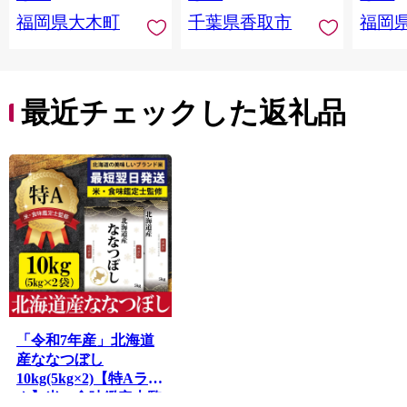
おむすび おにぎり 国
福岡県大木町
千葉県香取市
福岡
産 飯 おこめ 取り寄せ
弁当 家計応援 千葉県
産 R8 2026年 産 千葉
千葉県 香取市
最近チェックした返礼品
「令和7年産」北海道
産ななつぼし
10kg(5kg×2)【特Aラン
ク】米・食味鑑定士監