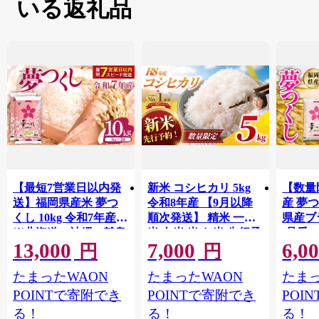
いる返礼品
ど、魅力、活気あふれるまちです。
北海道立の三笠高等学校が閉校し、平成24年4月に全国で
は数少ない食物調理科の高校として市立高等学校が開校
しました。
将来の「食」のスペシャリストを目指して調理師などの
育成に特化したカリキュラムとなっており、これまで、
各種料理大会に出場し、全国優勝や数々の入賞を果たし
ています。
その生徒たちが運営する三笠高校生レストランが平成30
年7月22日にオープンいたしました。
【最短7営業日以内発
新米 コシヒカリ 5kg
【数量
三笠の盆踊りは無形文化として北海道遺産にも登録され
送】福岡県産米 夢つ
令和8年産 【9月以降
産 夢つ
ています。
くし 10kg 令和7年産
順次発送】 精米 一等
県産ブラ
伝統的にも三層に高く組まれた櫓（やぐら）、その周り
※北海道・沖縄・離島
米 白米 米 お米 先行予
(品番:3
を幾重にも囲んで踊る様子は壮観。誰でもその輪に入る
13,000
7,000
6,0
は配送不可 |【精米 単
約 数量 限定 こしひか
円
円
ことが出来ます。
一米 単一原料米 7年産
り 5キロ 米5kg ごはん
例年8月13日～15日に行われる北海盆踊り大会の最終日に
たまったWAON
たまったWAON
たまっ
国産 お米 ブランド米
こめ コメ はくまい お
は納涼花火大会も開催。約600発の花火を櫓越しに眺める
5kg × 2 ゆめつくし】
米マイスター 厳選 予
POINTで寄附でき
POINTで寄附でき
POI
ことができます。
CY009_01
約 白飯 ※ okome kome
る！
る！
る！