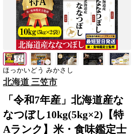
ほっかいどう みかさし
北海道 三笠市
「令和7年産」北海道産な
なつぼし10kg(5kg×2)【特
Aランク】米・食味鑑定士