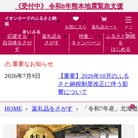
《受付中》 令和8年熊本地震緊急支援
イオンカードのふるさと納
税
お気に入り
返礼品カート
メニ
ュー
応援する
返礼品を
特集・
ふるさと納税
自治体をさが
さがす
キャンペーン
を
す
はじめる
重要なお知らせ
2026年7月9日
【重要】2026年10月のふる
さと納税制度改正に伴う影
響について
HOME
返礼品をさがす
「令和7年産」北海道産