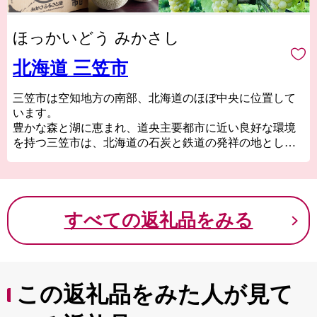
ほっかいどう みかさし
北海道 三笠市
三笠市は空知地方の南部、北海道のほぼ中央に位置して
います。
豊かな森と湖に恵まれ、道央主要都市に近い良好な環境
を持つ三笠市は、北海道の石炭と鉄道の発祥の地として
栄えた歴史あるまちでもあります。
また、「エゾミカサリュウ」「アンモナイト」をはじめ
とした多くの化石を産する、地質学的にも重要な地域と
言われ、平成25年9月には『日本ジオパーク』の一つに認
すべての返礼品をみる
定されております。
三笠ジオパークでは、アンモナイトが海を泳いでいた太
古から炭鉱まちとして栄えた現在まで、一億年時間旅行
を気軽に楽しむことができます。
この返礼品をみた人が見て
そして、現在は「日本一安心して誰もが住み続けたいま
ち」を掲げて、移住定住・子育て支援策に力を入れるな