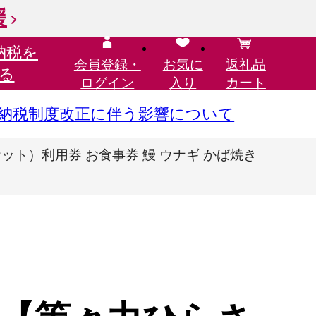
援
納税を
会員登録・
お気に
返礼品
る
ログイン
入り
カート
さと納税制度改正に伴う影響について
ット）利用券 お食事券 鰻 ウナギ かば焼き