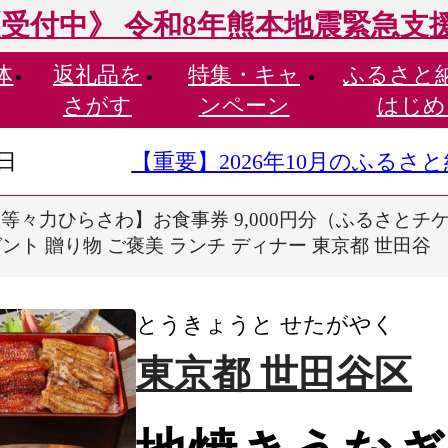
受付中》 令和8年熊本地震緊急支
体
返礼品を
特集・
キャ
ふるさと
さがす
ンペーン
はじめ
9日
【重要】2026年10月のふる
等々力ひらさわ】お食事券 9,000円分（ふるさとチケ
ント 贈り物 ご褒美 ランチ ディナー 東京都 世田谷
とうきょうと せたがやく
東京都 世田谷区