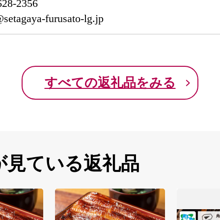
8-2356
agaya-furusato-lg.jp
すべての返礼品をみる
が見ている返礼品