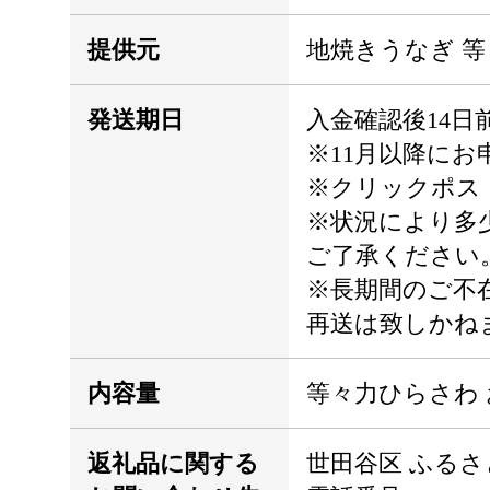
提供元
地焼きうなぎ 
発送期日
入金確認後14日
※11月以降に
※クリックポス
※状況により多
ご了承ください
※長期間のご不
再送は致しかね
内容量
等々力ひらさわ 
返礼品に関する
世田谷区 ふる