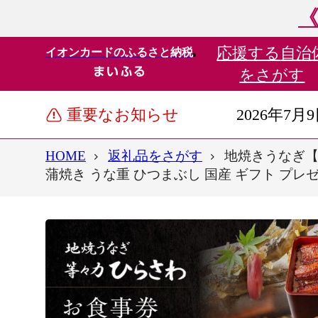
《
応援する
自治
イオンカードのふるさと納税
をさがす
重要なお知らせ
2026年7月
HOME
返礼品をさがす
地焼きうなぎ【
蒲焼き うな重 ひつまぶし 国産 ギフト プレゼ