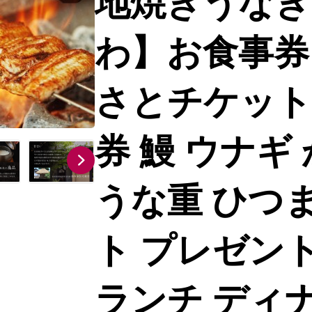
地焼きうなぎ
わ】お食事券 
さとチケット
券 鰻 ウナギ
うな重 ひつま
ト プレゼント
ランチ ディナ