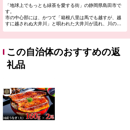
「地球上でもっとも緑茶を愛する街」の静岡県島田市で
す。
市の中心部には、かつて「箱根八里は馬でも越すが、越
すに越されぬ大井川」と唄われた大井川が流れ、川の恵
みを受けながら様々な産業や文化が生まれてきました。
島田市には日本一の広さを誇る牧之原大茶園、木造歩道
橋として世界一長い蓬莱橋、日本三奇祭の島田大祭「帯
祭り」、など、ここにしかない魅力があふれています。
この自治体のおすすめの返
ふるさと納税を通じて、島田市のことを少しでも知って
いただけたら幸いです。
礼品