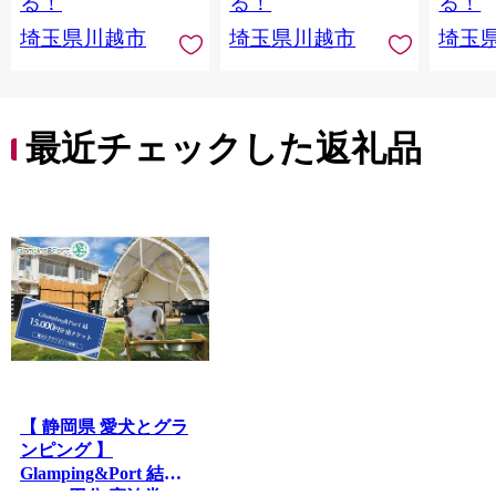
る！
る！
る！
埼玉県川越市
埼玉県川越市
埼玉
最近チェックした返礼品
【 静岡県 愛犬とグラ
ンピング 】
Glamping&Port 結