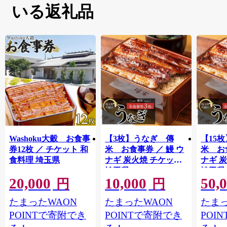
いる返礼品
Washoku大穀 お食事
【3枚】うなぎ 傳
【15
券12枚 ／ チケット 和
米 お食事券 ／ 鰻 ウ
米 お
食料理 埼玉県
ナギ 炭火焼 チケット
ナギ 
埼玉県
埼玉県
20,000
10,000
50,
円
円
たまったWAON
たまったWAON
たまっ
POINTで寄附でき
POINTで寄附でき
POI