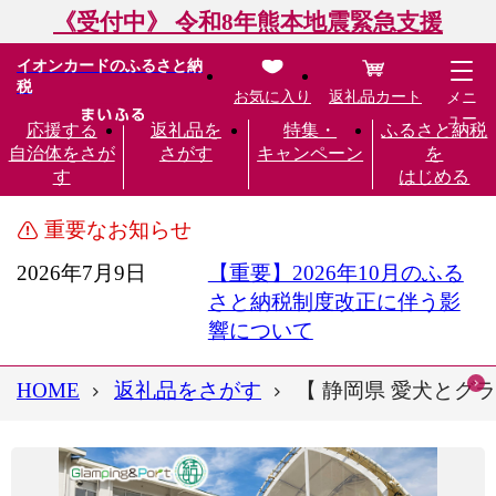
《受付中》 令和8年熊本地震緊急支援
イオンカードのふるさと納
税
お気に入り
返礼品カート
メニ
ュー
応援する
返礼品を
特集・
ふるさと納税
自治体をさが
さがす
キャンペーン
を
す
はじめる
重要なお知らせ
2026年7月9日
【重要】2026年10月のふる
さと納税制度改正に伴う影
響について
HOME
返礼品をさがす
【 静岡県 愛犬とグラン