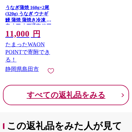
うなぎ蒲焼 160g×2尾
(320g) うなぎ ウナギ
鰻 蒲焼 蒲焼き冷凍 国
産 大五 大五通商 静岡
11,000
島田市
円
たまったWAON
POINTで寄附でき
る！
静岡県島田市
すべての返礼品をみる
この返礼品をみた人が見て