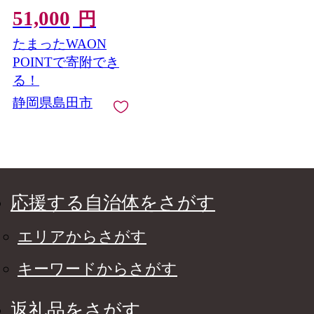
15,000円分 宿泊券
51,000
BBQ テント 一棟貸し
円
アウトドア ドッグラ
たまったWAON
ン付き
POINTで寄附でき
る！
静岡県島田市
応援する自治体をさがす
エリアからさがす
キーワードからさがす
返礼品をさがす