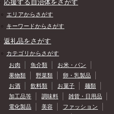
応援する自治体をさがす
エリアからさがす
キーワードからさがす
返礼品をさがす
カテゴリからさがす
お肉
魚介類
お米・パン
果物類
野菜類
卵・乳製品
お酒
飲料類
お菓子
麺類
加工品等
調味料
雑貨・日用品
電化製品
美容
ファッション