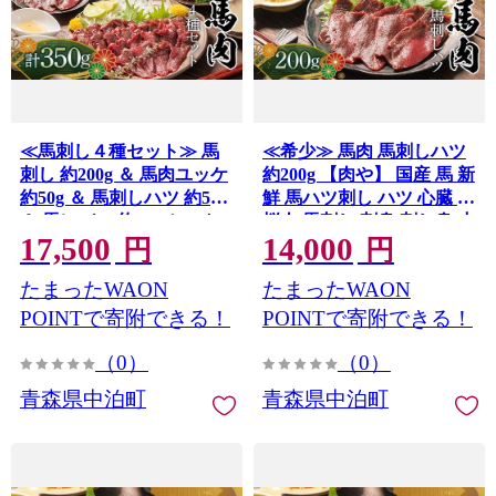
≪馬刺し４種セット≫ 馬
≪希少≫ 馬肉 馬刺しハツ
刺し 約200g ＆ 馬肉ユッケ
約200g 【肉や】 国産 馬 新
約50g ＆ 馬刺しハツ 約50g
鮮 馬ハツ刺し ハツ 心臓 肉
＆ 馬レバー 約50g セットA
桜肉 馬刺し 刺身 刺し身 小
17,500
14,000
【肉や】 希少 国産 馬 新鮮
分け おすすめ 青森県 中泊
円
円
馬刺し 刺し身 刺身 ユッケ
町 F6N-342
たまったWAON
たまったWAON
桜ユッケ 馬ハツ刺し ハツ
心臓 レバー 生レバー 肉 桜
POINTで寄附できる！
POINTで寄附できる！
肉 小分け おすすめ 青森県
（0）
（0）
中泊町 F6N-347
青森県中泊町
青森県中泊町