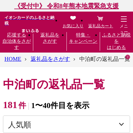
《受付中》 令和8年熊本地震緊急支援
イオンカードのふるさと納
税
お気に入り
返礼品カート
メニ
ュー
応援する
返礼品を
特集・
ふるさと納税
自治体をさが
さがす
キャンペーン
を
す
はじめる
HOME
返礼品をさがす
中泊町の返礼品一覧
中泊町の返礼品一覧
181
件
1〜40件目を表示