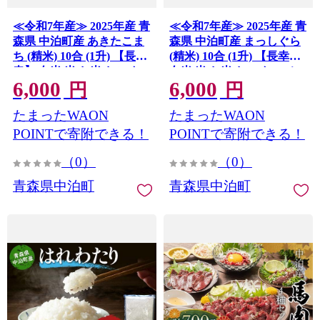
≪令和7年産≫ 2025年産 青
≪令和7年産≫ 2025年産 青
森県 中泊町産 あきたこま
森県 中泊町産 まっしぐら
ち (精米) 10合 (1升) 【長
(精米) 10合 (1升) 【長幸】
幸】 白米 米 お米 おこめ
白米 米 お米 おこめ コメ
6,000
6,000
コメ 精米 一升 ご飯 ごはん
精米 一升 ご飯 ごはん 特A
円
円
特A 小分け 青森県 中泊町
小分け 青森県 中泊町 おす
たまったWAON
たまったWAON
おすすめ F6N-351
すめ F6N-350
POINTで寄附できる！
POINTで寄附できる！
（0）
（0）
青森県中泊町
青森県中泊町