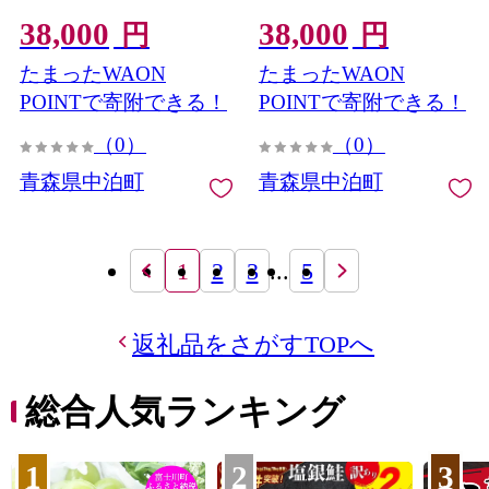
ち10kg (精米) 合計15kg
まち5kg (精米) 合計15kg
38,000
38,000
【長幸】 白米 米 お米 おこ
【長幸】 白米 米 お米 おこ
円
円
め コメ 精米 ご飯 ごはん
め コメ 精米 ご飯 ごはん
たまったWAON
たまったWAON
特A 小分け 青森県 中泊町
特A 小分け 青森県 中泊町
おすすめ F6N-315
おすすめ F6N-314
POINTで寄附できる！
POINTで寄附できる！
（0）
（0）
青森県中泊町
青森県中泊町
1
2
3
...
5
返礼品をさがすTOPへ
総合人気ランキング
1
2
3