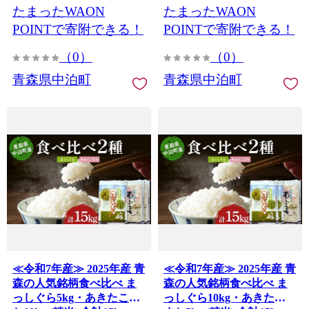
たまったWAON
たまったWAON
特A 小分け 青森県 中泊町
特A 小分け 青森県 中泊町
おすすめ F6N-317
おすすめ F6N-316
POINTで寄附できる！
POINTで寄附できる！
（0）
（0）
青森県中泊町
青森県中泊町
≪令和7年産≫ 2025年産 青
≪令和7年産≫ 2025年産 青
森の人気銘柄食べ比べ ま
森の人気銘柄食べ比べ ま
っしぐら5kg・あきたこま
っしぐら10kg・あきたこ