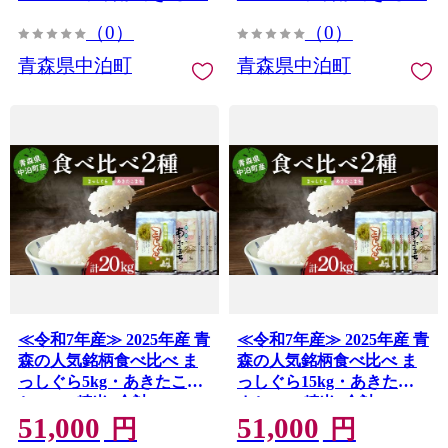
すめ F6N-319
すめ F6N-318
（0）
（0）
青森県中泊町
青森県中泊町
≪令和7年産≫ 2025年産 青
≪令和7年産≫ 2025年産 青
森の人気銘柄食べ比べ ま
森の人気銘柄食べ比べ ま
っしぐら5kg・あきたこま
っしぐら15kg・あきたこ
ち15kg (精米) 合計20kg
まち5kg (精米) 合計20kg
51,000
51,000
【長幸】 白米 米 お米 おこ
【長幸】 白米 米 お米 おこ
円
円
め コメ 精米 ご飯 ごはん
め コメ 精米 ご飯 ごはん