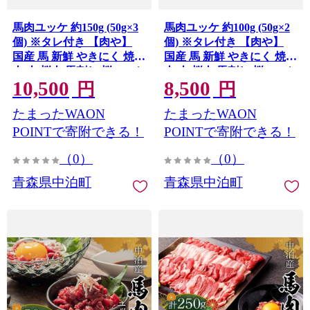
馬肉ユッケ 約150g (50g×3
馬肉ユッケ 約100g (50g×2
個) ※タレ付き 【肉や】
個) ※タレ付き 【肉や】
国産 馬 新鮮 やきにく 焼き
国産 馬 新鮮 やきにく 焼き
肉 肉 桜肉 馬刺し 桜ユッケ
肉 肉 桜肉 馬刺し 桜ユッケ
10,500
8,500
ユッケ 小分け おすすめ 青
ユッケ 小分け おすすめ 青
円
円
森県 中泊町 F6N-337
森県 中泊町 F6N-336
たまったWAON
たまったWAON
POINTで寄附できる！
POINTで寄附できる！
（0）
（0）
青森県中泊町
青森県中泊町