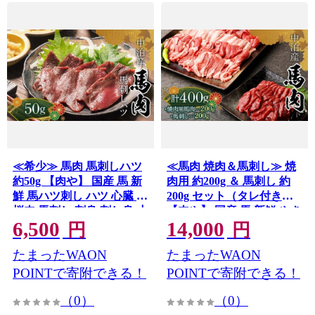
≪希少≫ 馬肉 馬刺しハツ
≪馬肉 焼肉＆馬刺し≫ 焼
約50g 【肉や】 国産 馬 新
肉用 約200g ＆ 馬刺し 約
鮮 馬ハツ刺し ハツ 心臓 肉
200g セット（タレ付き）
桜肉 馬刺し 刺身 刺し身 小
【肉や】 国産 馬 新鮮 やき
6,500
14,000
分け おすすめ 青森県 中泊
にく 焼き肉 肉 桜肉 馬刺し
円
円
町 F6N-339
馬刺し 刺し身 2種セット
たまったWAON
たまったWAON
小分け おすすめ 青森県 中
泊町 F6N-325
POINTで寄附できる！
POINTで寄附できる！
（0）
（0）