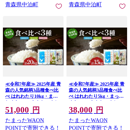
青森県中泊町
青森県中泊町
≪令和7年産≫ 2025年産 青
≪令和7年産≫ 2025年産 青
森の人気銘柄3品種食べ比
森の人気銘柄3品種食べ比
べ はれわたり10kg・まっ
べ はれわたり5kg・まっし
しぐら5kg・あきたこまち
ぐら5kg・あきたこまち
51,000
38,000
5kg (精米) 合計20kg 【長
5kg (精米) 合計15kg 【長
円
円
幸】 白米 米 お米 おこめ
幸】 白米 米 お米 おこめ
たまったWAON
たまったWAON
コメ 精米 ご飯 ごはん 特A
コメ 精米 ご飯 ごはん 特A
小分け 青森県 中泊町 おす
小分け 青森県 中泊町 おす
POINTで寄附できる！
POINTで寄附できる！