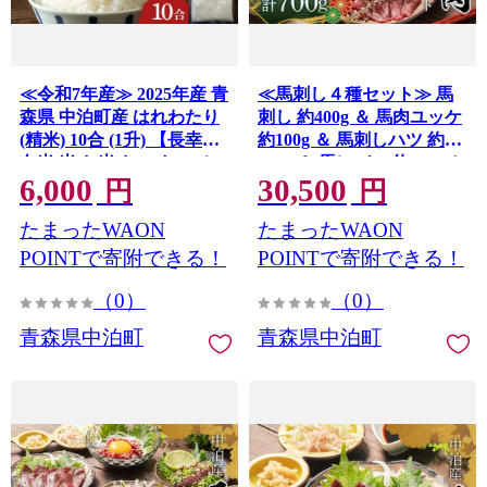
≪令和7年産≫ 2025年産 青
≪馬刺し４種セット≫ 馬
森県 中泊町産 はれわたり
刺し 約400g ＆ 馬肉ユッケ
(精米) 10合 (1升) 【長幸】
約100g ＆ 馬刺しハツ 約
白米 米 お米 おこめ コメ
100g ＆ 馬レバー 約100g セ
6,000
30,500
精米 一升 ご飯 ごはん 特A
ットB 【肉や】 希少 国産
円
円
小分け 青森県 中泊町 おす
馬 新鮮 馬刺し 刺し身 刺身
たまったWAON
たまったWAON
すめ F6N-349
ユッケ 桜ユッケ 馬ハツ刺
し ハツ 心臓 レバー 生レバ
POINTで寄附できる！
POINTで寄附できる！
ー 肉 桜肉 小分け おすすめ
（0）
（0）
青森県 中泊町 F6N-348
青森県中泊町
青森県中泊町