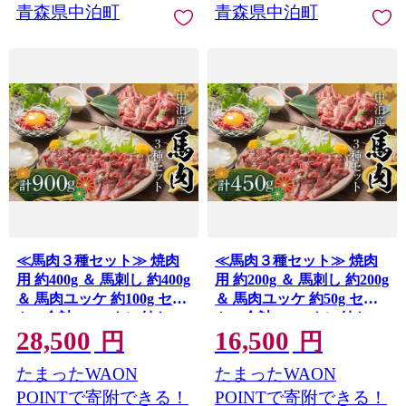
青森県中泊町
青森県中泊町
≪馬肉３種セット≫ 焼肉
≪馬肉３種セット≫ 焼肉
用 約400g ＆ 馬刺し 約400g
用 約200g ＆ 馬刺し 約200g
＆ 馬肉ユッケ 約100g セッ
＆ 馬肉ユッケ 約50g セッ
トB 合計900g (タレ付き)
トA 合計450g (タレ付き)
28,500
16,500
【肉や】 国産 馬 新鮮 やき
【肉や】 国産 馬 新鮮 やき
円
円
にく 焼き肉 肉 桜肉 馬刺し
にく 焼き肉 肉 桜肉 馬刺し
たまったWAON
たまったWAON
馬刺し 刺し身 桜ユッケ ユ
馬刺し 刺し身 桜ユッケ ユ
ッケ 3種セット 小分け お
ッケ 3種セット 小分け お
POINTで寄附できる！
POINTで寄附できる！