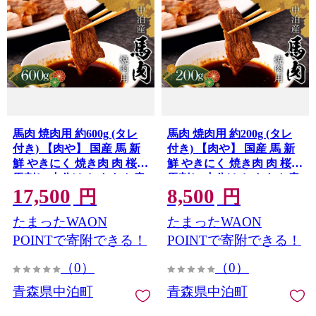
馬肉 焼肉用 約600g (タレ
馬肉 焼肉用 約200g (タレ
付き) 【肉や】 国産 馬 新
付き) 【肉や】 国産 馬 新
鮮 やきにく 焼き肉 肉 桜肉
鮮 やきにく 焼き肉 肉 桜肉
馬刺し 小分け おすすめ 青
馬刺し 小分け おすすめ 青
17,500
8,500
森県 中泊町 F6N-327
森県 中泊町 F6N-326
円
円
たまったWAON
たまったWAON
POINTで寄附できる！
POINTで寄附できる！
（0）
（0）
青森県中泊町
青森県中泊町