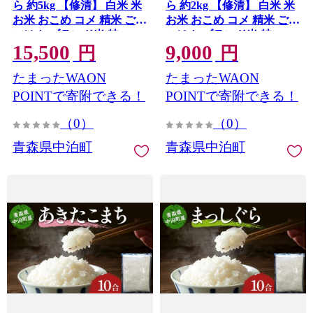
ら 約5kg 【修清】 白米 米
ら 約2kg 【修清】 白米 米
お米 おこめ コメ 精米 ご飯
お米 おこめ コメ 精米 ご飯
ごはん ブランド米 特A コ
ごはん ブランド米 特A コ
15,500
9,000
スパ 青森県 中泊町 おすす
スパ 青森県 中泊町 おすす
円
円
め F6N-353
め F6N-352
たまったWAON
たまったWAON
POINTで寄附できる！
POINTで寄附できる！
（0）
（0）
青森県中泊町
青森県中泊町