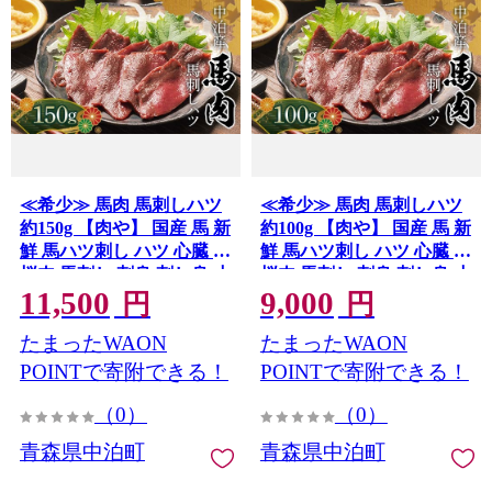
≪希少≫ 馬肉 馬刺しハツ
≪希少≫ 馬肉 馬刺しハツ
約150g 【肉や】 国産 馬 新
約100g 【肉や】 国産 馬 新
鮮 馬ハツ刺し ハツ 心臓 肉
鮮 馬ハツ刺し ハツ 心臓 肉
桜肉 馬刺し 刺身 刺し身 小
桜肉 馬刺し 刺身 刺し身 小
11,500
9,000
分け おすすめ 青森県 中泊
分け おすすめ 青森県 中泊
円
円
町 F6N-341
町 F6N-340
たまったWAON
たまったWAON
POINTで寄附できる！
POINTで寄附できる！
（0）
（0）
青森県中泊町
青森県中泊町