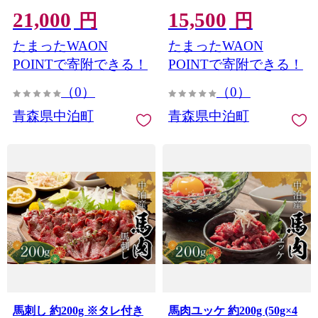
し 刺身 刺し身 小分け おす
し 刺身 刺し身 小分け おす
21,000
15,500
すめ 青森県 中泊町 F6N-
すめ 青森県 中泊町 F6N-
円
円
332
331
たまったWAON
たまったWAON
POINTで寄附できる！
POINTで寄附できる！
（0）
（0）
青森県中泊町
青森県中泊町
馬刺し 約200g ※タレ付き
馬肉ユッケ 約200g (50g×4