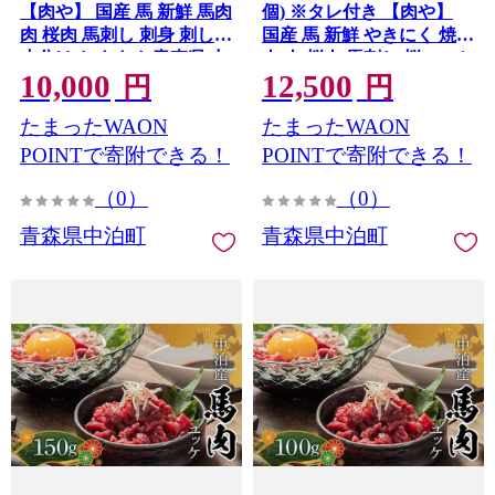
【肉や】 国産 馬 新鮮 馬肉
個) ※タレ付き 【肉や】
肉 桜肉 馬刺し 刺身 刺し身
国産 馬 新鮮 やきにく 焼き
小分け おすすめ 青森県 中
肉 肉 桜肉 馬刺し 桜ユッケ
10,000
12,500
泊町 F6N-330
ユッケ 小分け おすすめ 青
円
円
森県 中泊町 F6N-338
たまったWAON
たまったWAON
POINTで寄附できる！
POINTで寄附できる！
（0）
（0）
青森県中泊町
青森県中泊町