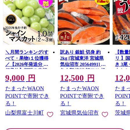
＼月間ランキング(す
訳あり 銀鮭 切身 約
【数量
べて・果物)１位獲得
2kg [宮城東洋 宮城県
リ 】
／【2026年発送分 先
気仙沼市 20564991] 鮭
き 3尾 
行予約】頬張る幸福
魚介類 海鮮 訳アリ 規
大きさ
9,000
12,500
12,
感 〜緑の宝石・ シ
格外 不揃い さけ サケ
レ・山
円
円
ャインマスカット 〜
鮭切身 シャケ 切り身
鰻 ふ
たまったWAON
たまったWAON
たまっ
１ｋｇ以上（２〜３
冷凍 家庭用 おかず 弁
な重 
房） フルーツ 山梨県
当 支援 サーモン 銀鮭
茨城 
POINTで寄附でき
POINTで寄附でき
POI
産 果物 くだもの シャ
切り身 魚 わけあり
と納税 冷
る！
る！
る！
イン マスカット ぶど
山梨県富士川町
宮城県気仙沼市
茨城
う ブドウ 葡萄 大粒 種
なし 先行予約 富士川
町 10000円 一万円