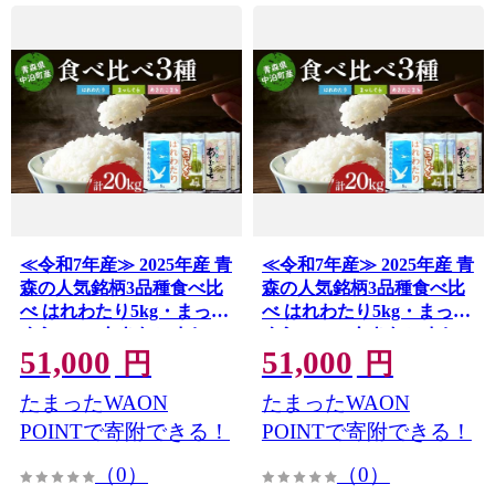
≪令和7年産≫ 2025年産 青
≪令和7年産≫ 2025年産 青
森の人気銘柄3品種食べ比
森の人気銘柄3品種食べ比
べ はれわたり5kg・まっし
べ はれわたり5kg・まっし
ぐら5kg・あきたこまち
ぐら10kg・あきたこまち
51,000
51,000
10kg (精米) 合計20kg 【長
5kg (精米) 合計20kg 【長
円
円
幸】 白米 米 お米 おこめ
幸】 白米 米 お米 おこめ
たまったWAON
たまったWAON
コメ 精米 ご飯 ごはん 特A
コメ 精米 ご飯 ごはん 特A
小分け 青森県 中泊町 おす
小分け 青森県 中泊町 おす
POINTで寄附できる！
POINTで寄附できる！
すめ F6N-321
すめ F6N-320
（0）
（0）