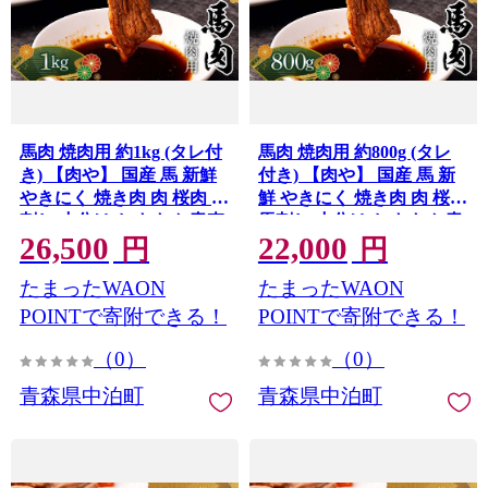
馬肉 焼肉用 約1kg (タレ付
馬肉 焼肉用 約800g (タレ
き) 【肉や】 国産 馬 新鮮
付き) 【肉や】 国産 馬 新
やきにく 焼き肉 肉 桜肉 馬
鮮 やきにく 焼き肉 肉 桜肉
刺し 小分け おすすめ 青森
馬刺し 小分け おすすめ 青
26,500
22,000
県 中泊町 F6N-329
森県 中泊町 F6N-328
円
円
たまったWAON
たまったWAON
POINTで寄附できる！
POINTで寄附できる！
（0）
（0）
青森県中泊町
青森県中泊町