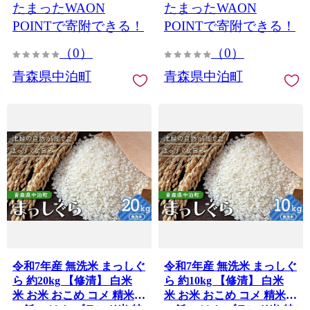
たまったWAON
たまったWAON
POINTで寄附できる！
POINTで寄附できる！
（0）
（0）
青森県中泊町
青森県中泊町
令和7年産 無洗米 まっしぐ
令和7年産 無洗米 まっしぐ
ら 約20kg 【修清】 白米
ら 約10kg 【修清】 白米
米 お米 おこめ コメ 精米
米 お米 おこめ コメ 精米
ご飯 ごはん ブランド米 特
ご飯 ごはん ブランド米 特