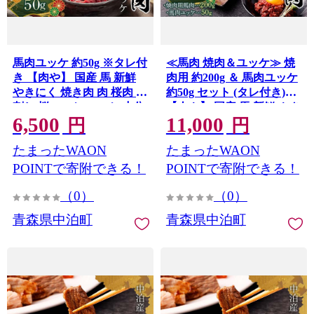
馬肉ユッケ 約50g ※タレ付
≪馬肉 焼肉＆ユッケ≫ 焼
き 【肉や】 国産 馬 新鮮
肉用 約200g ＆ 馬肉ユッケ
やきにく 焼き肉 肉 桜肉 馬
約50g セット (タレ付き)
刺し 桜ユッケ ユッケ 小分
【肉や】 国産 馬 新鮮 やき
6,500
11,000
け おすすめ 青森県 中泊町
にく 焼き肉 肉 桜肉 馬刺し
円
円
F6N-335
桜ユッケ ユッケ 2種セット
たまったWAON
たまったWAON
小分け おすすめ 青森県 中
泊町 F6N-324
POINTで寄附できる！
POINTで寄附できる！
（0）
（0）
青森県中泊町
青森県中泊町