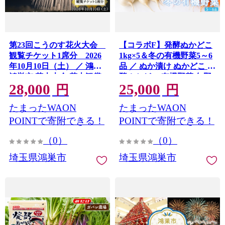
第23回こうのす花火大会
【コラボF】発酵ぬかどこ
観覧チケット1席分 2026
1kg×5＆冬の有機野菜5～6
年10月10日（土） ／ 鴻巣
品 ／ ぬか漬け ぬかどこ 発
鴻巣市 花火大会 花火観賞
酵ぬかどこ 有機野菜 旬野
28,000
25,000
花火観覧 観覧チケット 有
菜 冬野菜 野菜セット 漬物
円
円
料観覧席 大玉花火 四尺玉
手作り 簡単調理 かき混ぜ
たまったWAON
たまったWAON
椅子席 秋イベント 関東イ
不要 発酵食品 常備菜 一品
ベント 屋外イベント 家族
追加 食卓 埼玉県 特産品
POINTで寄附できる！
POINTで寄附できる！
No.621
ファミリー カップル お出
（0）
（0）
かけ レジャー 記念日 埼玉
県 No.622
埼玉県鴻巣市
埼玉県鴻巣市