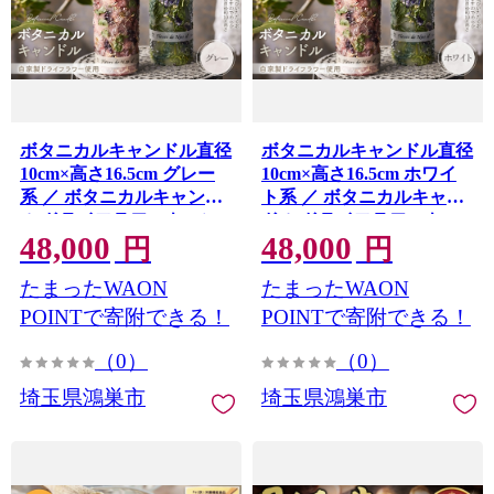
ボタニカルキャンドル直径
ボタニカルキャンドル直径
10cm×高さ16.5cm グレー
10cm×高さ16.5cm ホワイ
系 ／ ボタニカルキャンド
ト系 ／ ボタニカルキャン
ル ドライフラワーキャン
ドル ドライフラワーキャ
48,000
48,000
ドル 観賞用キャンドル フ
ンドル 観賞用キャンドル
円
円
ラワーキャンドル インテ
フラワーキャンドル イン
たまったWAON
たまったWAON
リア 雑貨 ナチュラルイン
テリア 雑貨 ナチュラルイ
テリア 北欧インテリア ギ
ンテリア 北欧インテリア
POINTで寄附できる！
POINTで寄附できる！
フト プレゼント 誕生日 新
ギフト プレゼント 誕生日
（0）
（0）
築祝い おしゃれ 癒し空間
新築祝い おしゃれ 癒し空
季節の花 ドライフラワー
間 季節の花 ドライフラワ
埼玉県鴻巣市
埼玉県鴻巣市
埼玉県 No.637-02
ー 埼玉県 No.637-01