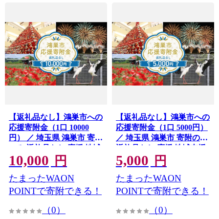
【返礼品なし】鴻巣市への
【返礼品なし】鴻巣市への
応援寄附金（1口 10000
応援寄附金（1口 5000円）
円） ／ 埼玉県 鴻巣市 寄附
／ 埼玉県 鴻巣市 寄附のみ
のみ 返礼品なし 応援 地域
返礼品なし 応援 地域支援
10,000
5,000
支援 こうのす 鴻巣 きふ 寄
こうのす 鴻巣 きふ 寄附 お
円
円
附 おうえん しえん 支援 応
うえん しえん 支援 応援寄
たまったWAON
たまったWAON
援寄附 自治体応援 自治体
附 自治体応援 自治体支援
No.604-03
支援 No.604-04
POINTで寄附できる！
POINTで寄附できる！
（0）
（0）