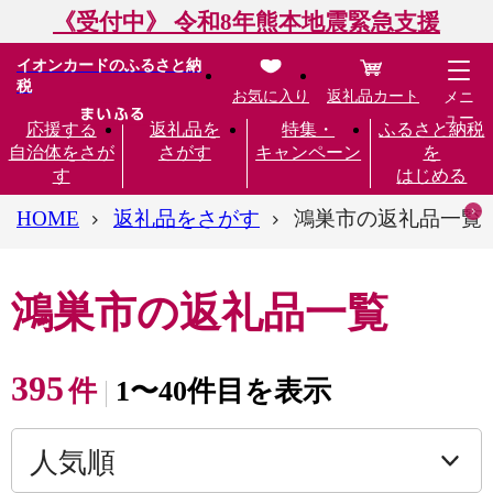
《受付中》 令和8年熊本地震緊急支援
イオンカードのふるさと納
税
お気に入り
返礼品カート
メニ
ュー
応援する
返礼品を
特集・
ふるさと納税
自治体をさが
さがす
キャンペーン
を
す
はじめる
HOME
返礼品をさがす
鴻巣市の返礼品一覧
鴻巣市の返礼品一覧
395
件
1〜40件目を表示