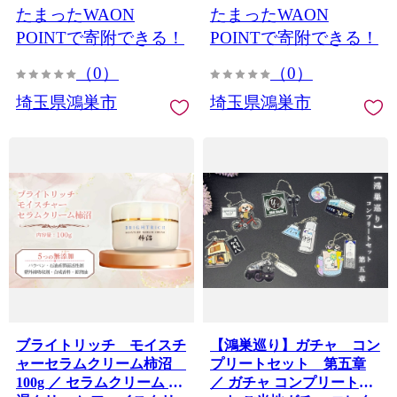
たまったWAON
たまったWAON
ート ライフプラン 指先採
計 女性ヘルスケア データ
血 WHO基準 データ管理
管理 埼玉県 No.616
POINTで寄附できる！
POINTで寄附できる！
忙しい方向け 埼玉県
No.617
（0）
（0）
埼玉県鴻巣市
埼玉県鴻巣市
ブライトリッチ モイスチ
【鴻巣巡り】ガチャ コン
ャーセラムクリーム柿沼
プリートセット 第五章
100g ／ セラムクリーム 保
／ ガチャ コンプリートセ