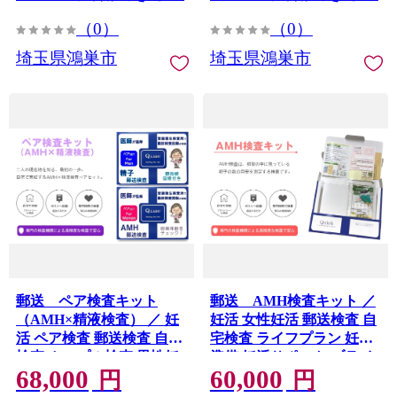
（0）
（0）
埼玉県鴻巣市
埼玉県鴻巣市
郵送 ペア検査キット
郵送 AMH検査キット ／
（AMH×精液検査） ／ 妊
妊活 女性妊活 郵送検査 自
活 ペア検査 郵送検査 自宅
宅検査 ライフプラン 妊活
検査 カップル検査 男性妊
準備 妊活サポート ブライ
68,000
60,000
活 女性妊活 妊活準備 ブラ
ダルチェック 健康管理 指
円
円
イダルチェック 妊活サポ
先採血 検査キット 将来設