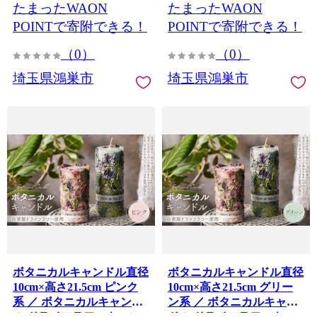
たまったWAON
たまったWAON
テリア 雑貨 ナチュラルイ
リア 雑貨 ナチュラルイン
ンテリア 北欧インテリア
テリア 北欧インテリア ギ
POINTで寄附できる！
POINTで寄附できる！
ギフト プレゼント 誕生日
フト プレゼント 誕生日 新
（0）
（0）
新築祝い おしゃれ 癒し空
築祝い おしゃれ 癒し空間
間 季節の花 ドライフラワ
季節の花 ドライフラワー
埼玉県鴻巣市
埼玉県鴻巣市
ー 埼玉県 No.638-06
埼玉県 No.638-05
ボタニカルキャンドル直径
ボタニカルキャンドル直径
10cm×高さ21.5cm ピンク
10cm×高さ21.5cm グリー
系 ／ ボタニカルキャンド
ン系 ／ ボタニカルキャン
ル ドライフラワーキャン
ドル ドライフラワーキャ