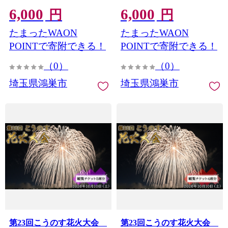
き 辛味の素付き 常温保存3
き 辛味の素付き 常温保存3
6,000
6,000
ヶ月 ／ 冷麺セット 6食 個
ヶ月 ／ 冷麺セット 6食 個
円
円
包装 手軽 時短 簡単調理 セ
包装 手軽 時短 簡単調理 セ
たまったWAON
たまったWAON
ット 大容量 夏 自宅 ランチ
ット 大容量 夏 自宅 ランチ
昼ごはん 冷やし麺 定番 麺
昼ごはん 冷やし麺 定番 麺
POINTで寄附できる！
POINTで寄附できる！
めん 麺類 本格麺 No.628
めん 麺類 本格麺 No.627
（0）
（0）
埼玉県鴻巣市
埼玉県鴻巣市
第23回こうのす花火大会
第23回こうのす花火大会