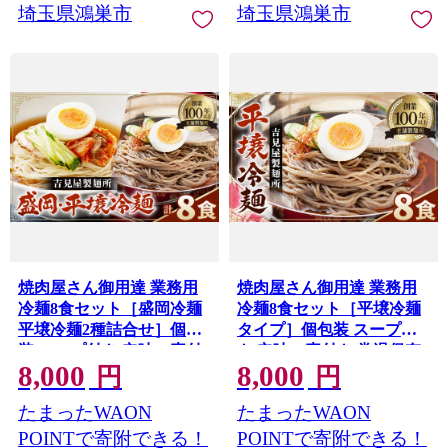
埼玉県鴻巣市
埼玉県鴻巣市
用 埼玉県 No.634
焼肉屋さん御用達 業務用
焼肉屋さん御用達 業務用
冷麺8食セット［盛岡冷麺
冷麺8食セット［平壌冷麺
平壌冷麺2種詰合せ］個包
タイプ］個包装 スープ付
装 スープ付き 辛味の素付
き 辛味の素付き 常温保存3
8,000
8,000
き 常温保存3ヶ月 ／ 冷麺
ヶ月 ／ 冷麺セット 8食 個
円
円
セット 8食 個包装 手軽 時
包装 手軽 時短 簡単調理 セ
たまったWAON
たまったWAON
短 簡単調理 セット 大容量
ット 大容量 夏 自宅 ランチ
夏 自宅 ランチ 昼ごはん 冷
昼ごはん 冷やし麺 定番 麺
POINTで寄附できる！
POINTで寄附できる！