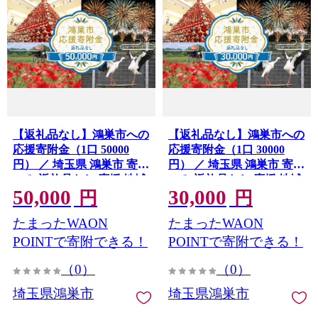
【返礼品なし】鴻巣市への
【返礼品なし】鴻巣市への
応援寄附金（1口 50000
応援寄附金（1口 30000
円） ／ 埼玉県 鴻巣市 寄附
円） ／ 埼玉県 鴻巣市 寄附
のみ 返礼品なし 応援 地域
のみ 返礼品なし 応援 地域
50,000
30,000
支援 こうのす 鴻巣 きふ 寄
支援 こうのす 鴻巣 きふ 寄
円
円
附 おうえん しえん 支援 応
附 おうえん しえん 支援 応
たまったWAON
たまったWAON
援寄附 自治体応援 自治体
援寄附 自治体応援 自治体
支援 No.604-06
支援 No.604-05
POINTで寄附できる！
POINTで寄附できる！
（0）
（0）
埼玉県鴻巣市
埼玉県鴻巣市