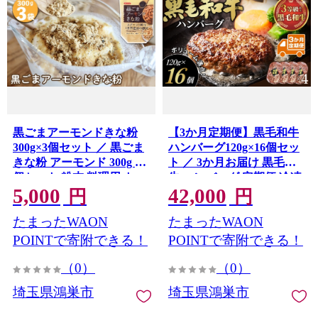
黒ごまアーモンドきな粉
【3か月定期便】黒毛和牛
300g×3個セット ／ 黒ごま
ハンバーグ120g×16個セッ
きな粉 アーモンド 300g 3
ト ／ 3か月お届け 黒毛和
個セット 粉末 料理用 トッ
牛 ハンバーグ 定期便 冷凍
5,000
42,000
ピング ドリンク ミックス
ハンバーグ 個包装 真空パ
円
円
きな粉 たっぷり 食材 カル
ック 急速冷凍 肉汁 ジュー
たまったWAON
たまったWAON
シウム 鉄分 ビタミンE 甘
シー 牛肉 おかず メインデ
さ控えめ 和洋菓子 おやつ
ィッシュ 時短調理 ストッ
POINTで寄附できる！
POINTで寄附できる！
埼玉県 No.636
ク おうちごはん 夕食 弁当
（0）
（0）
家庭用 ボリューム 冷凍保
存 埼玉県 No.635
埼玉県鴻巣市
埼玉県鴻巣市