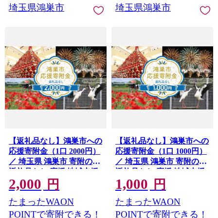
埼玉県鴻巣市
埼玉県鴻巣市
【返礼品なし】鴻巣市への
【返礼品なし】鴻巣市への
応援寄附金（1口 2000円）
応援寄附金（1口 1000円）
／ 埼玉県 鴻巣市 寄附のみ
／ 埼玉県 鴻巣市 寄附のみ
返礼品なし 応援 地域支援
返礼品なし 応援 地域支援
2,000
1,000
こうのす 鴻巣 きふ 寄附 お
こうのす 鴻巣 きふ 寄附 お
円
円
うえん しえん 支援 応援寄
うえん しえん 支援 応援寄
たまったWAON
たまったWAON
附 自治体応援 自治体支援
附 自治体応援 自治体支援
No.604-02
No.604-01
POINTで寄附できる！
POINTで寄附できる！