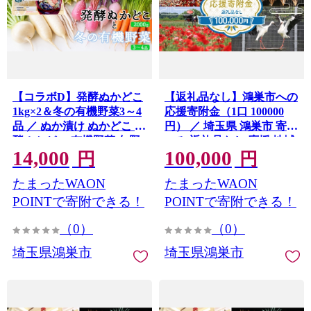
【コラボD】発酵ぬかどこ
【返礼品なし】鴻巣市への
1kg×2＆冬の有機野菜3～4
応援寄附金（1口 100000
品 ／ ぬか漬け ぬかどこ 発
円） ／ 埼玉県 鴻巣市 寄附
酵ぬかどこ 有機野菜 旬野
のみ 返礼品なし 応援 地域
14,000
100,000
菜 冬野菜 野菜セット 漬物
支援 こうのす 鴻巣 きふ 寄
円
円
手作り 簡単調理 かき混ぜ
附 おうえん しえん 支援 応
たまったWAON
たまったWAON
不要 発酵食品 常備菜 一品
援寄附 自治体応援 自治体
追加 食卓 埼玉県 特産品
支援 No.604-07
POINTで寄附できる！
POINTで寄附できる！
No.619
（0）
（0）
埼玉県鴻巣市
埼玉県鴻巣市