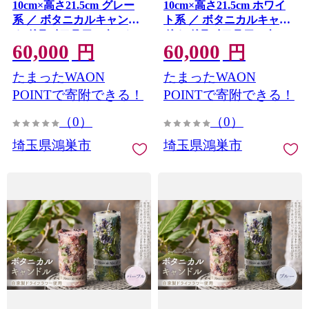
10cm×高さ21.5cm グレー
10cm×高さ21.5cm ホワイ
系 ／ ボタニカルキャンド
ト系 ／ ボタニカルキャン
ル ドライフラワーキャン
ドル ドライフラワーキャ
60,000
60,000
ドル 観賞用キャンドル フ
ンドル 観賞用キャンドル
円
円
ラワーキャンドル インテ
フラワーキャンドル イン
たまったWAON
たまったWAON
リア 雑貨 ナチュラルイン
テリア 雑貨 ナチュラルイ
テリア 北欧インテリア ギ
ンテリア 北欧インテリア
POINTで寄附できる！
POINTで寄附できる！
フト プレゼント 誕生日 新
ギフト プレゼント 誕生日
（0）
（0）
築祝い おしゃれ 癒し空間
新築祝い おしゃれ 癒し空
季節の花 ドライフラワー
間 季節の花 ドライフラワ
埼玉県鴻巣市
埼玉県鴻巣市
埼玉県 No.638-02
ー 埼玉県 No.638-01