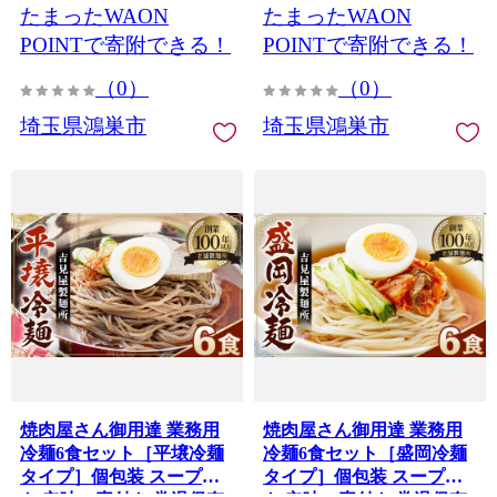
たまったWAON
たまったWAON
ット 大容量 夏 自宅 ランチ
短 簡単調理 セット 大容量
昼ごはん 冷やし麺 定番 麺
夏 自宅 ランチ 昼ごはん 冷
POINTで寄附できる！
POINTで寄附できる！
めん 麺類 本格麺 No.630
やし麺 定番 麺 めん 麺類
（0）
（0）
本格麺 No.629
埼玉県鴻巣市
埼玉県鴻巣市
焼肉屋さん御用達 業務用
焼肉屋さん御用達 業務用
冷麺6食セット［平壌冷麺
冷麺6食セット［盛岡冷麺
タイプ］個包装 スープ付
タイプ］個包装 スープ付