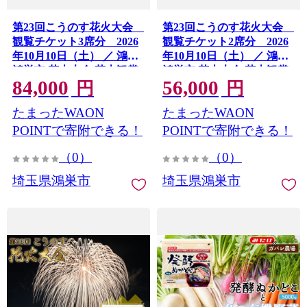
第23回こうのす花火大会
第23回こうのす花火大会
観覧チケット3席分 2026
観覧チケット2席分 2026
年10月10日（土） ／ 鴻巣
年10月10日（土） ／ 鴻巣
鴻巣市 花火大会 花火観賞
鴻巣市 花火大会 花火観賞
84,000
56,000
花火観覧 観覧チケット 有
花火観覧 観覧チケット 有
円
円
料観覧席 大玉花火 四尺玉
料観覧席 大玉花火 四尺玉
たまったWAON
たまったWAON
椅子席 秋イベント 関東イ
椅子席 秋イベント 関東イ
ベント 屋外イベント 家族
ベント 屋外イベント 家族
POINTで寄附できる！
POINTで寄附できる！
ファミリー カップル お出
ファミリー カップル お出
（0）
（0）
かけ レジャー 記念日 埼玉
かけ レジャー 記念日 埼玉
県 No.624
県 No.623
埼玉県鴻巣市
埼玉県鴻巣市