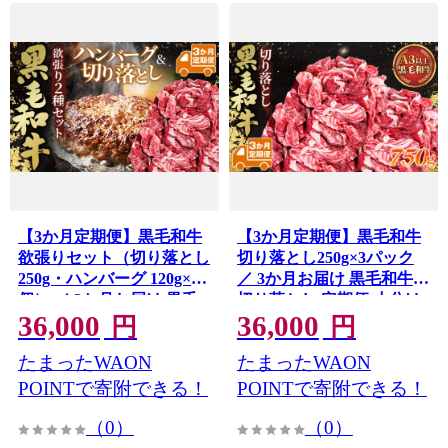
【3か月定期便】黒毛和牛
【3か月定期便】黒毛和牛
欲張りセット（切り落とし
切り落とし250g×3パック
250g・ハンバーグ 120g×8
／ 3か月お届け 黒毛和牛
個） ／ 3か月お届け 黒毛
切り落とし 定期便 小分け
36,000
36,000
和牛 ハンバーグ 切り落と
パック 冷凍 和牛 牛肉 使い
円
円
し 定期便 小分け 冷凍 牛肉
やすい ほぐれやすい 家庭
たまったWAON
たまったWAON
和牛ストック 真空パック
用 ストック おかず すき焼
ほぐれやすい 使いやすい
き 肉じゃが 炒め物 赤身 バ
POINTで寄附できる！
POINTで寄附できる！
おかず 時短調理 すき焼き
ラ肉 モモ肉 カタロース 埼
（0）
（0）
炒め物 丼もの 煮込みハン
玉県 No.633
バーグ おうちごはん 家庭