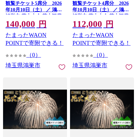
観覧チケット5席分 2026
観覧チケット4席分 2026
年10月10日（土） ／ 鴻巣
年10月10日（土） ／ 鴻巣
鴻巣市 花火大会 花火観賞
鴻巣市 花火大会 花火観賞
140,000
112,000
花火観覧 観覧チケット 有
花火観覧 観覧チケット 有
円
円
料観覧席 大玉花火 四尺玉
料観覧席 大玉花火 四尺玉
たまったWAON
たまったWAON
椅子席 秋イベント 関東イ
椅子席 秋イベント 関東イ
ベント 屋外イベント 家族
ベント 屋外イベント 家族
POINTで寄附できる！
POINTで寄附できる！
ファミリー カップル お出
ファミリー カップル お出
（0）
（0）
かけ レジャー 記念日 埼玉
かけ レジャー 記念日 埼玉
県 No.626
県 No.625
埼玉県鴻巣市
埼玉県鴻巣市