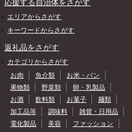
応援する自治体をさがす
エリアからさがす
キーワードからさがす
返礼品をさがす
カテゴリからさがす
お肉
魚介類
お米・パン
果物類
野菜類
卵・乳製品
お酒
飲料類
お菓子
麺類
加工品等
調味料
雑貨・日用品
電化製品
美容
ファッション