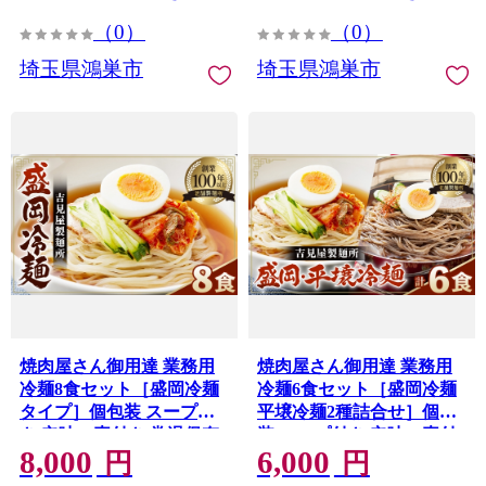
やし麺 定番 麺 めん 麺類
めん 麺類 本格麺 No.631
（0）
（0）
本格麺 No.632
埼玉県鴻巣市
埼玉県鴻巣市
焼肉屋さん御用達 業務用
焼肉屋さん御用達 業務用
冷麺8食セット［盛岡冷麺
冷麺6食セット［盛岡冷麺
タイプ］個包装 スープ付
平壌冷麺2種詰合せ］個包
き 辛味の素付き 常温保存3
装 スープ付き 辛味の素付
8,000
6,000
ヶ月 ／ 冷麺セット 8食 個
き 常温保存3ヶ月 ／ 冷麺
円
円
包装 手軽 時短 簡単調理 セ
セット 6食 個包装 手軽 時