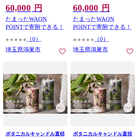
60,000
60,000
ドル 観賞用キャンドル フ
ンドル 観賞用キャンドル
円
円
ラワーキャンドル インテ
フラワーキャンドル イン
たまったWAON
たまったWAON
リア 雑貨 ナチュラルイン
テリア 雑貨 ナチュラルイ
テリア 北欧インテリア ギ
ンテリア 北欧インテリア
POINTで寄附できる！
POINTで寄附できる！
フト プレゼント 誕生日 新
ギフト プレゼント 誕生日
（0）
（0）
築祝い おしゃれ 癒し空間
新築祝い おしゃれ 癒し空
季節の花 ドライフラワー
間 季節の花 ドライフラワ
埼玉県鴻巣市
埼玉県鴻巣市
埼玉県 No.638-04
ー 埼玉県 No.638-03
ボタニカルキャンドル直径
ボタニカルキャンドル直径