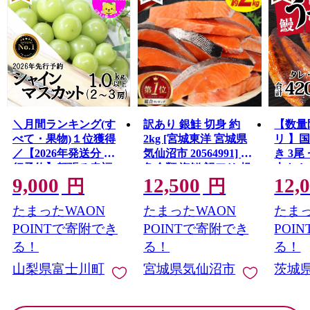
＼月間ランキング(す
訳あり 銀鮭 切身 約
【数量
べて・果物)１位獲得
2kg [宮城東洋 宮城県
リ 】
／【2026年発送分 先
気仙沼市 20564991] 鮭
き 3尾 
行予約】頬張る幸福
魚介類 海鮮 訳アリ 規
大きさ
9,000
12,500
12,
感 〜緑の宝石・ シ
格外 不揃い さけ サケ
レ・山
円
円
ャインマスカット 〜
鮭切身 シャケ 切り身
鰻 ふ
たまったWAON
たまったWAON
たまっ
１ｋｇ以上（２〜３
冷凍 家庭用 おかず 弁
な重 
房） フルーツ 山梨県
当 支援 サーモン 銀鮭
茨城 
POINTで寄附でき
POINTで寄附でき
POI
産 果物 くだもの シャ
切り身 魚 わけあり
と納税 冷
る！
る！
る！
イン マスカット ぶど
山梨県富士川町
宮城県気仙沼市
茨城
う ブドウ 葡萄 大粒 種
なし 先行予約 富士川
町 10000円 一万円