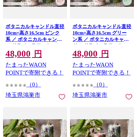
ボタニカルキャンドル直径
ボタニカルキャンドル直径
10cm×高さ16.5cm ピンク
10cm×高さ16.5cm グリー
系 ／ ボタニカルキャンド
ン系 ／ ボタニカルキャン
ル ドライフラワーキャン
ドル ドライフラワーキャ
48,000
48,000
ドル 観賞用キャンドル フ
ンドル 観賞用キャンドル
円
円
ラワーキャンドル インテ
フラワーキャンドル イン
たまったWAON
たまったWAON
リア 雑貨 ナチュラルイン
テリア 雑貨 ナチュラルイ
テリア 北欧インテリア ギ
ンテリア 北欧インテリア
POINTで寄附できる！
POINTで寄附できる！
フト プレゼント 誕生日 新
ギフト プレゼント 誕生日
（0）
（0）
築祝い おしゃれ 癒し空間
新築祝い おしゃれ 癒し空
季節の花 ドライフラワー
間 季節の花 ドライフラワ
埼玉県鴻巣市
埼玉県鴻巣市
埼玉県 No.637-04
ー 埼玉県 No.637-03