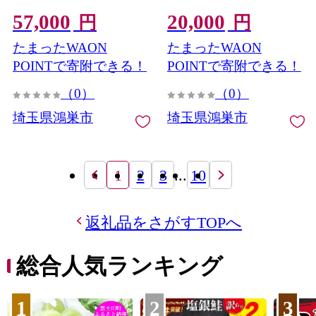
湿クリーム フェイスクリ
ット ご当地ガチャ コレク
57,000
20,000
ーム エイジングケア スキ
ション ディスプレイケー
円
円
ンケア 高保湿クリーム
ス 限定グッズ 地域限定 観
たまったWAON
たまったWAON
CICA配合 ツボクサエキス
光グッズ ミニチュア雑貨
ヒアルロン酸 セラミド配
カプセルトイ オリジナル
POINTで寄附できる！
POINTで寄附できる！
合 スクワラン しっとり肌
グッズ SDGs素材 アップサ
（0）
（0）
ベタつきにくい 敏感肌ケ
イクル 地元ショップ 推し
ア 無添加処方 パラベンフ
活 インテリア雑貨 飾って
埼玉県鴻巣市
埼玉県鴻巣市
リー デコルテケア 保水ケ
楽しむ 鴻巣市 埼玉県
No.614
ア ナイトクリーム 乾燥対
策 埼玉県 No.615
1
2
3
...
10
返礼品をさがすTOPへ
総合人気ランキング
1
2
3