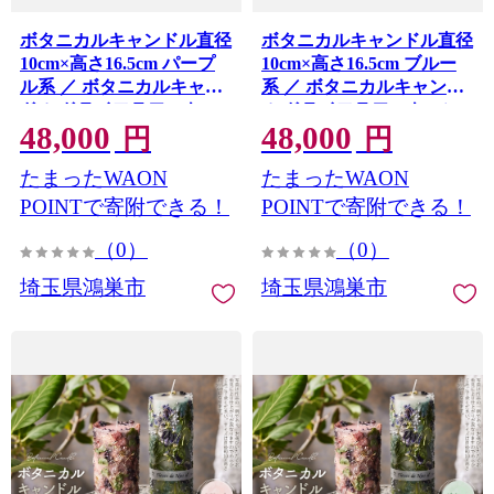
ボタニカルキャンドル直径
ボタニカルキャンドル直径
10cm×高さ16.5cm パープ
10cm×高さ16.5cm ブルー
ル系 ／ ボタニカルキャン
系 ／ ボタニカルキャンド
ドル ドライフラワーキャ
ル ドライフラワーキャン
48,000
48,000
ンドル 観賞用キャンドル
ドル 観賞用キャンドル フ
円
円
フラワーキャンドル イン
ラワーキャンドル インテ
たまったWAON
たまったWAON
テリア 雑貨 ナチュラルイ
リア 雑貨 ナチュラルイン
ンテリア 北欧インテリア
テリア 北欧インテリア ギ
POINTで寄附できる！
POINTで寄附できる！
ギフト プレゼント 誕生日
フト プレゼント 誕生日 新
（0）
（0）
新築祝い おしゃれ 癒し空
築祝い おしゃれ 癒し空間
間 季節の花 ドライフラワ
季節の花 ドライフラワー
埼玉県鴻巣市
埼玉県鴻巣市
ー 埼玉県 No.637-06
埼玉県 No.637-05