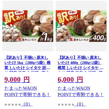
【訳あり】不揃い 原木し
【訳あり】不揃い 原木し
いたけ 1kg（200g×5袋）椎
いたけ 400g（200g×2袋）
茸 しいたけ シイタケ 訳あ
椎茸 しいたけ シイタケ 訳
り 国産 岐阜 白川町 / 清水
あり 国産 岐阜 白川町 / 清
9,000
6,000
しいたけ園 [AWAY003]
水しいたけ園 [AWAY002]
円
円
たまったWAON
たまったWAON
POINTで寄附できる！
POINTで寄附できる！
（0）
（0）