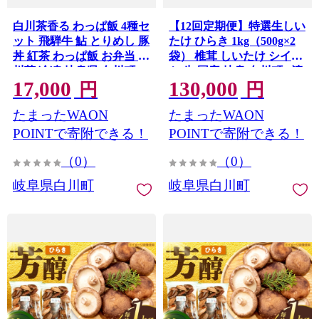
白川茶香る わっぱ飯 4種セ
【12回定期便】特選生しい
ット 飛騨牛 鮎 とりめし 豚
たけ ひらき 1kg（500g×2
丼 紅茶 わっぱ飯 お弁当 白
袋） 椎茸 しいたけ シイタ
川茶 冷凍 岐阜県 白川町 /
ケ 生 国産 岐阜 白川町 / 清
17,000
130,000
一力屋 [AWAE007]
水しいたけ園 [AWAY010]
円
円
たまったWAON
たまったWAON
POINTで寄附できる！
POINTで寄附できる！
（0）
（0）
岐阜県白川町
岐阜県白川町