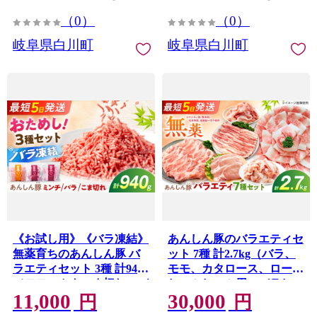
ミンチ 国産 無薬 無薬育ち
（0）
（0）
冷凍 白川町 / 藤井ファーム
[AWAF109]
岐阜県白川町
岐阜県白川町
《お試し用》《バラ凍結》
あんしん豚のバラエティセ
無薬育ちのあんしん豚 バ
ット 7種 計2.7kg（バラ、
ラエティセット 3種 計940g
モモ、カタロース、ロース
（モモ・カタこま切れ、バ
しゃぶしゃぶ用、バラしゃ
11,000
30,000
ラスライス 各280g／ミン
ぶしゃぶ用、カタ・モモ小
円
円
チ 380g）国産 豚肉 セット
間切れ 各200g×2袋／ロー