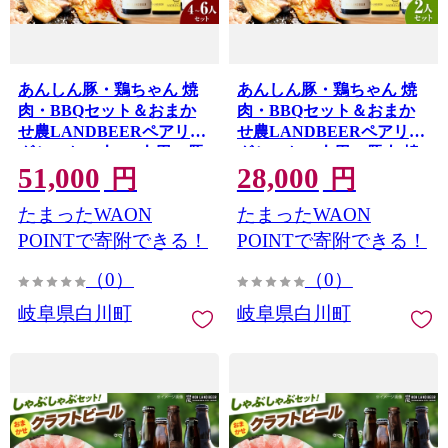
あんしん豚・鶏ちゃん 焼
あんしん豚・鶏ちゃん 焼
肉・BBQセット＆おまか
肉・BBQセット＆おまか
せ農LANDBEERペアリン
せ農LANDBEERペアリン
グセット (4人～6人用) / 豚
グセット (2人用) / 豚肉 焼
51,000
28,000
肉 焼肉 味付き 鶏肉 ビール
肉 味付き 鶏肉 ビール クラ
円
円
クラフトビール 白川町 /
フトビール 白川町 / Sunpo
たまったWAON
たまったWAON
Sunpo [AWBC032]
[AWBC031]
POINTで寄附できる！
POINTで寄附できる！
（0）
（0）
岐阜県白川町
岐阜県白川町