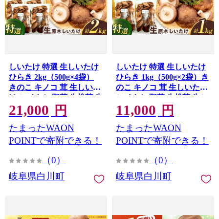
しいたけ 特選 生しいたけ
しいたけ 特選 生しいたけ
ひらき 2kg（500g×4袋）
ひらき 1kg（500g×2袋）き
きのこ キノコ 茸 生しいた
のこ キノコ 茸 生しいたけ
け シイタケ 野菜 生椎茸 生
シイタケ 野菜 生椎茸 生シ
21,000
11,000
シイタケ 原木しいたけ
イタケ 原木しいたけ
円
円
shiitake 肉厚 鍋 しいたけ
shiitake 肉厚 鍋 しいたけ
たまったWAON
たまったWAON
しいたけ 椎茸 シイタケ 生
しいたけ 椎茸 シイタケ 生
しいたけ 岐阜県 白川町 /
しいたけ 岐阜県 白川町 /
POINTで寄附できる！
POINTで寄附できる！
清水しいたけ園
清水しいたけ園
[AWAY007]
[AWAY006]
（0）
（0）
岐阜県白川町
岐阜県白川町