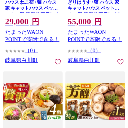
ハウス ねこ宿 / 猫 ハウス
ぎりはうす / 猫 ハウス 家
家 キャットハウス ペット
キャットハウス ペットハ
ハウス 猫 猫用品 東農ヒノ
ウス 猫 猫用品 東農ヒノキ
29,000
55,000
キ 檜 桧 ひのき ヒノキ か
檜 桧 ひのき ヒノキ かわい
円
円
わいい 愛猫 インテリア 木
い 愛猫 インテリア 木製 ペ
たまったWAON
たまったWAON
製 ペット ペット用品 岐阜
ット ペット用品 岐阜県 白
県 白川町 / 山中木工所
川町 / 山中木工所
POINTで寄附できる！
POINTで寄附できる！
[AWCK002]
[AWCK001]
（0）
（0）
岐阜県白川町
岐阜県白川町