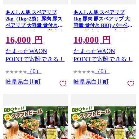
あんしん豚 スペアリブ
あんしん豚 スペアリブ
2kg（1kg×2袋）豚肉 豚ス
1kg 豚肉 豚スペアリブ 大
ペアリブ 大容量 骨付き
容量 骨付き BBQ バーベキ
BBQ バーベキュー 焼肉 キ
ュー 焼肉 キャンプ アウト
16,000
10,000
ャンプ アウトドア 骨付き
ドア 骨付き 骨付き肉 岐阜
円
円
骨付き肉 岐阜県 白川町 /
県 白川町 / 藤井ファーム
たまったWAON
たまったWAON
[AWAF101]
藤井ファーム [AWAF102]
POINTで寄附できる！
POINTで寄附できる！
（0）
（0）
岐阜県白川町
岐阜県白川町