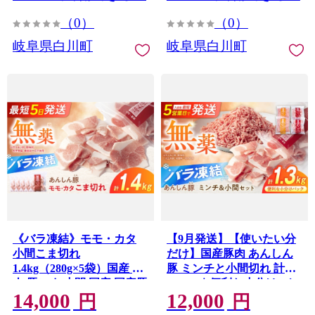
（0）
（0）
岐阜県白川町
岐阜県白川町
《バラ凍結》モモ・カタ
【9月発送】【使いたい分
小間こま切れ
だけ】国産豚肉 あんしん
1.4kg（280g×5袋）国産 豚
豚 ミンチと小間切れ 計
肉 豚こま 小間 国産 国産豚
1.32kg｜便利な小分け バ
14,000
12,000
肉 大容量 小分け 豚コマ 豚
ラ凍結 岐阜県白川町 藤井
円
円
小間 冷凍 豚こまぎれ 豚こ
ファーム [AWAF006-9] 国