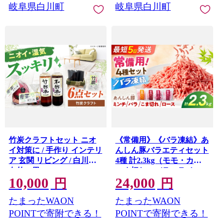
岐阜県白川町
岐阜県白川町
竹炭クラフトセット ニオ
《常備用》《バラ凍結》あ
イ対策に / 手作り インテリ
んしん豚バラエティセット
ア 玄関 リビング / 白川町 /
4種 計2.3kg（モモ・カタ
白竹の里 / [AWAV002]
こま切れ、バラスライス
10,000
24,000
各280g×2袋／ミンチ
円
円
380g×2袋／ロース500g）
たまったWAON
たまったWAON
豚肉 セット 豚こま 豚ロー
ス 豚バラ バラ肉 薄切り 豚
POINTで寄附できる！
POINTで寄附できる！