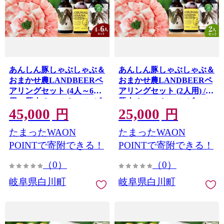
あんしん豚しゃぶしゃぶ＆
あんしん豚しゃぶしゃぶ＆
おまかせ農LANDBEERペ
おまかせ農LANDBEERペ
アリングセット (4人～6人
アリングセット (2人用) /
用) / 豚肉 しゃぶしゃぶ ビ
豚肉 しゃぶしゃぶ ビール
45,000
25,000
ール クラフトビール 白川
クラフトビール 白川町 /
円
円
Sunpo [AWBC027]
町 / Sunpo [AWBC028]
たまったWAON
たまったWAON
POINTで寄附できる！
POINTで寄附できる！
（0）
（0）
岐阜県白川町
岐阜県白川町