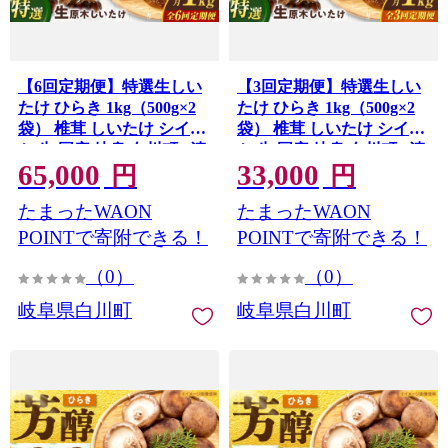
【6回定期便】特選生しい
【3回定期便】特選生しい
たけ ひらき 1kg（500g×2
たけ ひらき 1kg（500g×2
袋） 椎茸 しいたけ シイタ
袋） 椎茸 しいたけ シイタ
ケ 生 国産 岐阜 白川町 / 清
ケ 生 国産 岐阜 白川町 / 清
65,000
33,000
水しいたけ園 [AWAY009]
水しいたけ園 [AWAY008]
円
円
たまったWAON
たまったWAON
POINTで寄附できる！
POINTで寄附できる！
（0）
（0）
岐阜県白川町
岐阜県白川町