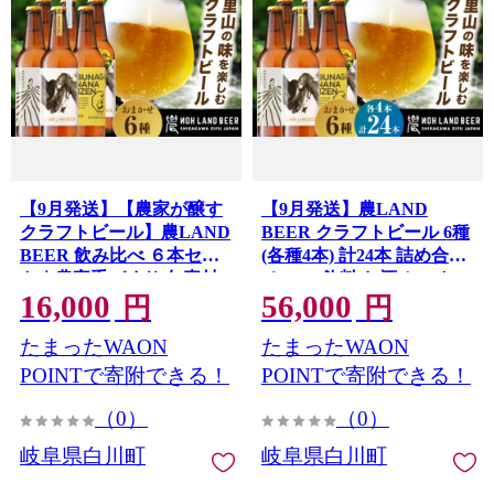
【9月発送】【農家が醸す
【9月発送】農LAND
クラフトビール】農LAND
BEER クラフトビール 6種
BEER 飲み比べ ６本セッ
(各種4本) 計24本 詰め合わ
ト｜農家手づくり 旬素材×
せBOX 飲料 お酒 セット
16,000
56,000
源流水×自家製米・茶葉｜
白川町 / Sunpo [AWBC010-
円
円
岐阜県白川町 Sunpo
9] 飲み比べセット 酒 アル
たまったWAON
たまったWAON
[AWBC001-9]
コール ビール セット 詰め
合わせ クラフトビール ビ
POINTで寄附できる！
POINTで寄附できる！
ール 飲み比べ 詰め合わせ
（0）
（0）
クラフトビール ビール ア
ルコール ギフト プレゼン
岐阜県白川町
岐阜県白川町
ト セット クラフトビール
ビール