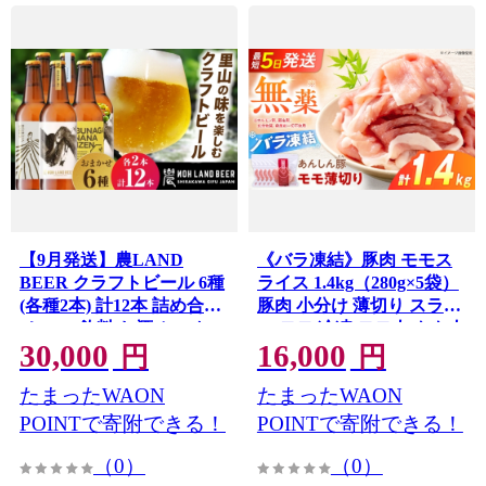
【9月発送】農LAND
《バラ凍結》豚肉 モモス
BEER クラフトビール 6種
ライス 1.4kg（280g×5袋）
(各種2本) 計12本 詰め合わ
豚肉 小分け 薄切り スライ
せBOX 飲料 お酒 セット
ス モモ 冷凍 モモ肉 もも肉
30,000
16,000
白川町 / Sunpo [AWBC009-
豚モモ肉 豚もも肉 ぶた肉
円
円
9] 飲み比べセット 酒 アル
モモ肉薄切り 豚モモ肉薄
たまったWAON
たまったWAON
コール ビール セット 詰め
切り 豚肉切り落とし 切り
合わせ クラフトビール ビ
落とし 焼肉 炒め物 肉巻き
POINTで寄附できる！
POINTで寄附できる！
ール 飲み比べ 詰め合わせ
国産豚 豚しゃぶ 豚肉料理
（0）
（0）
クラフトビール ビール ア
鍋物 豚汁 大容量 グルメ お