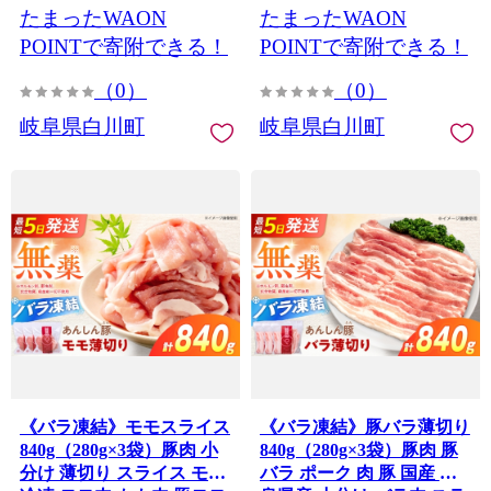
たまったWAON
たまったWAON
ま切れ ぶたこま 薄切り モ
産 小分け 小分けパック 冷
モ肉 カタ肉 お肉 国産豚 岐
凍 ミンチ 小間切れ 豚小間
POINTで寄附できる！
POINTで寄附できる！
阜県 白川町 / 藤井ファーム
切れ 豚こま切れ 豚コマ切
[AWAF028]
（0）
（0）
れ 小間切れ こま切れ コマ
切れ 豚こま 挽き肉 ひき肉
岐阜県白川町
岐阜県白川町
ミンチ肉 無薬 無薬育ち 薬
不使用 1.32kg あんしん豚
あんしん豚
《バラ凍結》モモスライス
《バラ凍結》豚バラ薄切り
840g（280g×3袋）豚肉 小
840g（280g×3袋）豚肉 豚
分け 薄切り スライス モモ
バラ ポーク 肉 豚 国産 岐