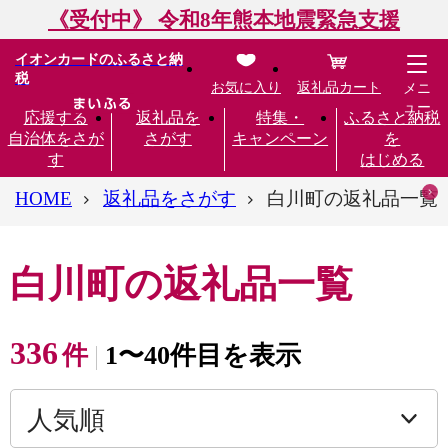
《受付中》 令和8年熊本地震緊急支援
イオンカードのふるさと納
税
お気に入り
返礼品カート
メニ
ュー
応援する
返礼品を
特集・
ふるさと納税
自治体をさが
さがす
キャンペーン
を
す
はじめる
HOME
返礼品をさがす
白川町の返礼品一覧
白川町の返礼品一覧
336
件
1〜40件目を表示