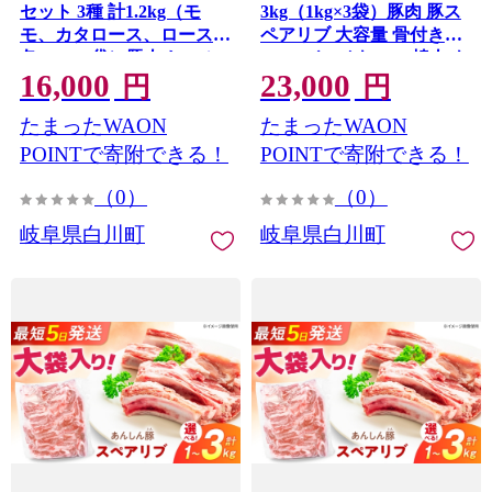
セット 3種 計1.2kg（モ
3kg（1kg×3袋）豚肉 豚ス
モ、カタロース、ロース
ペアリブ 大容量 骨付き
各200g×2袋）豚肉 しゃぶ
BBQ バーベキュー 焼肉 キ
16,000
23,000
しゃぶ もも肉 もも 肩ロー
ャンプ アウトドア 骨付き
円
円
ス ロース 豚ロース しゃぶ
骨付き肉 岐阜県 白川町 /
たまったWAON
たまったWAON
しゃぶ用 国産 国産豚肉 無
藤井ファーム [AWAF103]
薬 無薬育ち 冷凍 白川町 /
POINTで寄附できる！
POINTで寄附できる！
藤井ファーム [AWAF104]
（0）
（0）
岐阜県白川町
岐阜県白川町