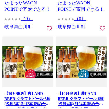
たまったWAON
たまったWAON
[AWBC001-10]
タケ 椎茸 乾燥しいたけ 特
選しいたけ 乾燥椎茸 特選
POINTで寄附できる！
POINTで寄附できる！
椎茸 干し椎茸 原木栽培 原
（0）
（0）
木 野菜 やさい 料理 出汁
国産 食品 人気 おすすめ 産
岐阜県白川町
岐阜県白川町
地直送 岐阜 白川町 / 清水
しいたけ園 [AWAY011]
【10月発送】農LAND
【10月発送】農LAND
BEER クラフトビール 6種
BEER クラフトビール 6種
(各種2本) 計12本 詰め合わ
(各種4本) 計24本 詰め合わ
せBOX 飲料 お酒 セット
せBOX 飲料 お酒 セット