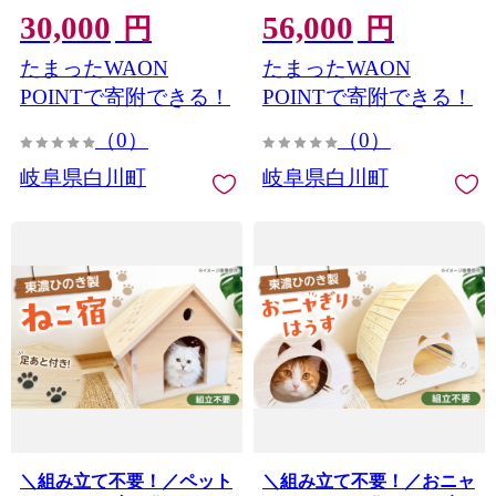
30,000
56,000
白川町 / Sunpo [AWBC009-
白川町 / Sunpo [AWBC010-
円
円
10] 飲み比べセット 酒 ア
10] 飲み比べセット 酒 ア
たまったWAON
たまったWAON
ルコール ビール セット 詰
ルコール ビール セット 詰
め合わせ クラフトビール
め合わせ クラフトビール
POINTで寄附できる！
POINTで寄附できる！
ビール 飲み比べ 詰め合わ
ビール 飲み比べ 詰め合わ
（0）
（0）
せ クラフトビール ビール
せ クラフトビール ビール
アルコール ギフト プレゼ
アルコール ギフト プレゼ
岐阜県白川町
岐阜県白川町
ント セット クラフトビー
ント セット クラフトビー
ル ビール
ル ビール
＼組み立て不要！／ペット
＼組み立て不要！／おニャ