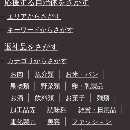
応援する自治体をさがす
エリアからさがす
キーワードからさがす
返礼品をさがす
カテゴリからさがす
お肉
魚介類
お米・パン
果物類
野菜類
卵・乳製品
お酒
飲料類
お菓子
麺類
加工品等
調味料
雑貨・日用品
電化製品
美容
ファッション