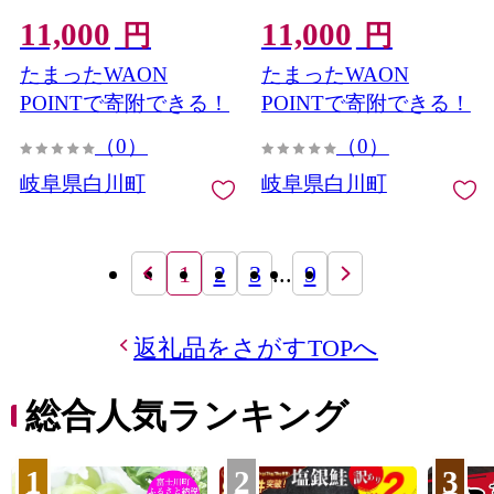
冷凍 モモ肉 もも肉 豚モモ
阜県産 小分け バラ肉 スラ
11,000
11,000
肉 豚もも肉 ぶた肉 モモ肉
イスカット 豚バラ肉 豚バ
円
円
薄切り 豚モモ肉薄切り 豚
ラスライス ストック 岐阜
たまったWAON
たまったWAON
肉切り落とし 切り落とし
県 白川町 / 藤井ファーム
[AWAF088]
焼肉 炒め物 肉巻き 国産豚
POINTで寄附できる！
POINTで寄附できる！
豚しゃぶ 豚肉料理 鍋物 豚
（0）
（0）
汁 グルメ お取り寄せ 白川
町 / 藤井ファーム
岐阜県白川町
岐阜県白川町
[AWAF089]
1
2
3
...
9
返礼品をさがすTOPへ
総合人気ランキング
1
2
3