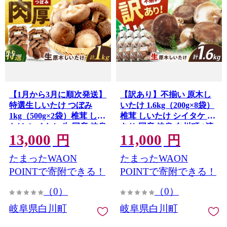
【1月から3月に順次発送】
【訳あり】不揃い 原木し
特選生しいたけ つぼみ
いたけ 1.6kg（200g×8袋）
1kg（500g×2袋）椎茸 しい
椎茸 しいたけ シイタケ 訳
たけ シイタケ 生 国産 岐阜
あり 国産 岐阜 白川町 / 清
13,000
11,000
白川町 / 清水しいたけ園
水しいたけ園 [AWAY004]
円
円
[AWAY005]
たまったWAON
たまったWAON
POINTで寄附できる！
POINTで寄附できる！
（0）
（0）
岐阜県白川町
岐阜県白川町