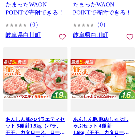
たまったWAON
たまったWAON
豚こま 豚バラ バラ肉 薄切
ステキカツ用 100g×3枚）
り 豚ミンチ 国産 国産豚肉
豚肉 セット 豚バラ バラ肉
POINTで寄附できる！
POINTで寄附できる！
大容量 小分け 無薬 無薬育
モモ肉 肩ロース カツ 豚ロ
（0）
（0）
ち 豚こま 豚バラ バラ肉 薄
ース 国産 白川町 / 藤井フ
切り 豚ミンチ 冷凍 お肉 国
ァーム [AWAF107]
岐阜県白川町
岐阜県白川町
産豚 岐阜県 白川町 / 藤井
ファーム [AWAF108]
あんしん豚のバラエティセ
あんしん豚 豚肉しゃぶし
ット 5種 計1.9kg（バラ、
ゃぶセット 4種 計
モモ、カタロース、ロース
1.6kg（モモ、カタロー