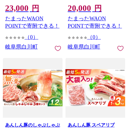
しゃぶしゃぶ用 各200g×2
ス、ロース、バラ 各
23,000
20,000
袋／ローステキカツ用
200g×2袋）豚肉 しゃぶし
円
円
100g×3枚）豚肉 セット 豚
ゃぶ 豚しゃぶ用 豚モモ肉
たまったWAON
たまったWAON
バラ バラ肉 モモ肉 肩ロー
豚ロース 豚バラ セット し
ス カツ 豚ロース 国産 無薬
ゃぶしゃぶ用 詰め合わせ
POINTで寄附できる！
POINTで寄附できる！
無薬育ち 冷凍 白川町 / 藤
もも肉 もも 肩ロース ロー
（0）
（0）
井ファーム [AWAF106]
ス 豚ロース バラ バラ肉 豚
バラ しゃぶしゃぶ用 国産
岐阜県白川町
岐阜県白川町
国産豚肉 無薬 無薬育ち 冷
凍 白川町 / 藤井ファーム
[AWAF105]
あんしん豚のしゃぶしゃぶ
あんしん豚 スペアリブ