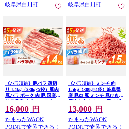
ルコール ギフト プレゼン
取り寄せ 白川町 / 藤井ファ
岐阜県白川町
岐阜県白川町
ト セット クラフトビール
ーム [AWAF040]
ビール
《バラ凍結》豚バラ 薄切
《バラ凍結》ミンチ 約
り 1.4kg（280g×5袋）豚肉
1.5kg（380g×4袋）岐阜県
豚バラ ポーク 肉 豚 国産
産 豚肉 豚 ミンチ 豚ひき肉
岐阜県産 小分け バラ肉 ス
豚挽き肉 あんしん豚 白川
16,000
13,000
ライスカット 豚バラ肉 豚
町 / 藤井ファーム
円
円
[AWAF033]
バラスライス 大容量 スト
たまったWAON
たまったWAON
ック 岐阜県 白川町 / 藤井
ファーム [AWAF038]
POINTで寄附できる！
POINTで寄附できる！