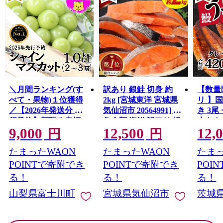
＼月間ランキング(す
訳あり 銀鮭 切身 約
【数量
べて・果物)１位獲得
2kg [宮城東洋 宮城県
リ 】
／【2026年発送分 先
気仙沼市 20564991] 鮭
き 3尾 
行予約】頬張る幸福
魚介類 海鮮 訳アリ 規
大きさ
9,000
12,500
12,
感 〜緑の宝石・ シ
格外 不揃い さけ サケ
レ・山
円
円
ャインマスカット 〜
鮭切身 シャケ 切り身
鰻 ふ
たまったWAON
たまったWAON
たまっ
１ｋｇ以上（２〜３
冷凍 家庭用 おかず 弁
な重 
房） フルーツ 山梨県
当 支援 サーモン 銀鮭
茨城 
POINTで寄附でき
POINTで寄附でき
POI
産 果物 くだもの シャ
切り身 魚 わけあり
と納税 冷
る！
る！
る！
イン マスカット ぶど
山梨県富士川町
宮城県気仙沼市
茨城
う ブドウ 葡萄 大粒 種
なし 先行予約 富士川
町 10000円 一万円