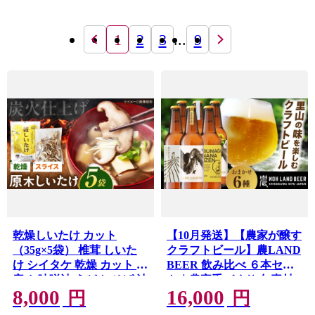
1
2
3
...
9
乾燥しいたけ カット
【10月発送】【農家が醸す
（35g×5袋） 椎茸 しいた
クラフトビール】農LAND
け シイタケ 乾燥 カット 国
BEER 飲み比べ ６本セッ
産 お味噌汁 うどん そば 汁
ト｜農家手づくり 旬素材×
8,000
16,000
物 汁もの 茶碗蒸し 出汁 ダ
源流水×自家製米・茶葉｜
円
円
シ 常温 保存 しいたけ シイ
岐阜県白川町 Sunpo