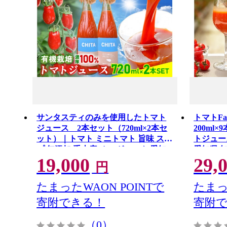
サンタスティのみを使用したトマト
トマトF
ジュース 2本セット（720ml×2本セ
200ml
ット）｜トマト ミニトマト 旨味 スー
トジュー
プ 無添加 手土産 オーガニック 愛知
愛知県 
19,000
29,
県 知多市
円
たまったWAON POINTで
たまっ
寄附できる！
寄附
（0）