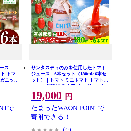
ジュース
サンタスティのみを使用したトマト
マト トマ
ジュース 6本セット（180ml×6本セ
ーガニック
ット）｜トマト ミニトマト トマトジ
ュース 無添加 手土産 オーガニック
19,000
愛知県 知多市
円
NTで
たまったWAON POINTで
寄附できる！
（0）