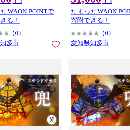
円
円
たWAON POINTで
たまったWAON POI
できる！
寄附できる！
（0）
（0）
県知多市
愛知県知多市