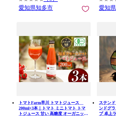
愛知県知多市
愛知
トマトFarm早川 トマトジュース
ステンド
200ml×3本｜トマト ミニトマト トマ
ンドグラ
トジュース 甘い 高糖度 オーガニック
プ 卓上