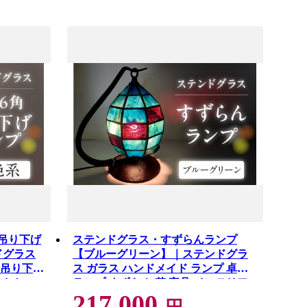
吊り下げ
ステンドグラス・すずらんランプ
ドグラス
【ブルーグリーン】｜ステンドグラ
 吊り下げ
ス ガラス ハンドメイド ランプ 卓上
 おしゃ
ランプ すずらん 花 家具 インテリア
217,000
おしゃれ 愛知県 知多市