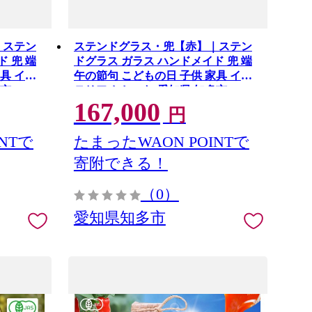
｜ステン
ステンドグラス・兜【赤】｜ステン
 兜 端
ドグラス ガラス ハンドメイド 兜 端
具 イン
午の節句 こどもの日 子供 家具 イン
多市
テリア おしゃれ 愛知県 知多市
167,000
円
NTで
たまったWAON POINTで
寄附できる！
（0）
愛知県知多市