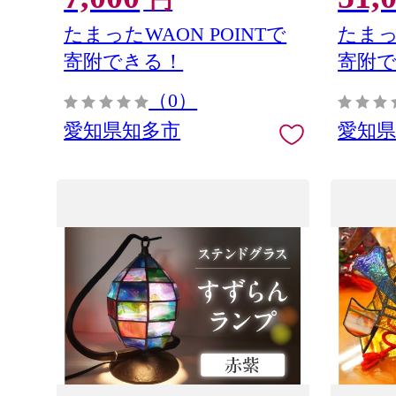
円
多市
たまったWAON POINTで
たまっ
寄附できる！
寄附
（0）
愛知県知多市
愛知