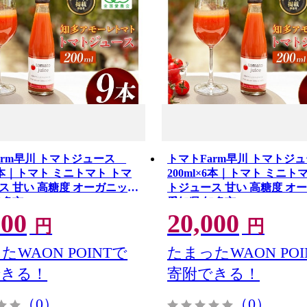
arm早川 トマトジュース
トマトFarm早川 トマト
×9本｜トマト ミニトマト トマ
200ml×6本｜トマト ミニト
ス 甘い 高糖度 オーガニック
トジュース 甘い 高糖度 オ
知多市
愛知県 知多市
000
20,000
円
円
たWAON POINTで
たまったWAON POI
できる！
寄附できる！
（0）
（0）