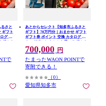
ふるさと
あとからセレクト【知多市ふるさと
 ギフト
ギフト】70万円分｜おまかせ ギフト
ログ カ
ギフト券 ポイント 交換 カタログ カ
る 後から
タログギフト あとから選べる 後から
700,000
チケット 愛知県 知多市
円
NTで
たまったWAON POINTで
寄附できる！
（0）
愛知県知多市