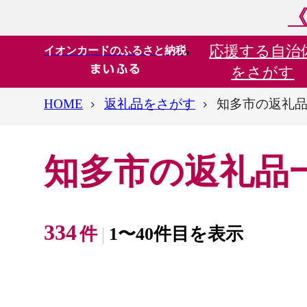
《
応援する
自治
イオンカードのふるさと納税
をさがす
HOME
返礼品をさがす
知多市の返礼
知多市の返礼品
334
件
1〜40件目を表示