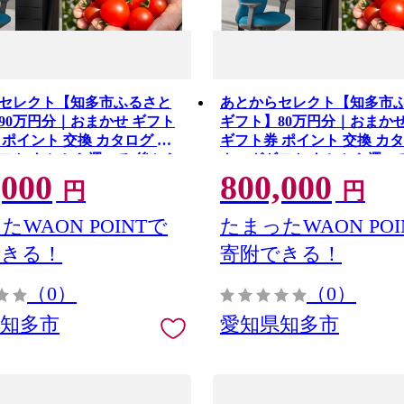
セレクト【知多市ふるさと
あとからセレクト【知多市
90万円分｜おまかせ ギフト
ギフト】80万円分｜おまかせ
 ポイント 交換 カタログ カ
ギフト券 ポイント 交換 カタ
フト あとから選べる 後から
タログギフト あとから選べ
,000
800,000
 愛知県 知多市
チケット 愛知県 知多市
円
円
たWAON POINTで
たまったWAON POI
できる！
寄附できる！
（0）
（0）
県知多市
愛知県知多市