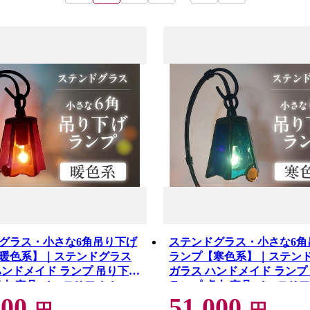
グラス・小さな6角吊り下げ
ステンドグラス・小さな6角
暖色系】｜ステンドグラス
ランプ【寒色系】｜ステン
ハンドメイド ランプ 吊り下げ
ガラス ハンドメイド ランプ
卓上 家具 インテリア おしゃ
ランプ 卓上 家具 インテリア
000
51,000
県 知多市
れ 愛知県 知多市