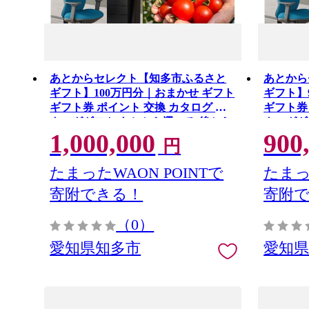
あとからセレクト【知多市ふるさと
あとから
ギフト】100万円分｜おまかせ ギフト
ギフト】
ギフト券 ポイント 交換 カタログ カ
ギフト券
タログギフト あとから選べる 後から
タログギ
1,000,000
900
チケット 愛知県 知多市
チケット
円
たまったWAON POINTで
たまっ
寄附できる！
寄附
（0）
愛知県知多市
愛知