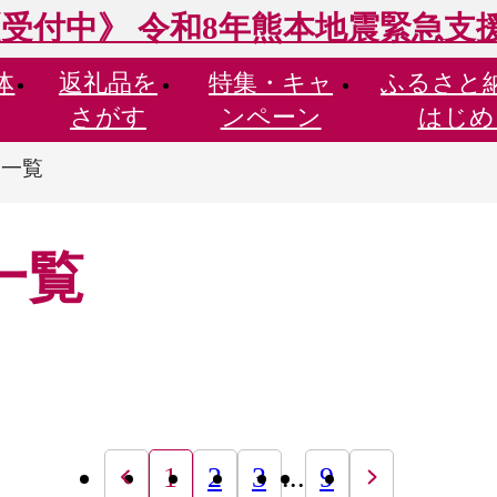
受付中》 令和8年熊本地震緊急支
体
返礼品を
特集・
キャ
ふるさと
さがす
ンペーン
はじめ
品一覧
一覧
1
2
3
...
9