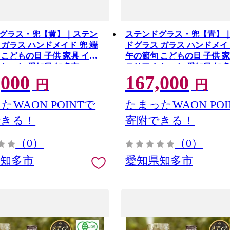
グラス・兜【黄】｜ステン
ステンドグラス・兜【青】
 ガラス ハンドメイド 兜 端
ドグラス ガラス ハンドメイド
 こどもの日 子供 家具 イン
午の節句 こどもの日 子供 家
おしゃれ 愛知県 知多市
テリア おしゃれ 愛知県 知
,000
167,000
円
円
たWAON POINTで
たまったWAON POI
できる！
寄附できる！
（0）
（0）
県知多市
愛知県知多市