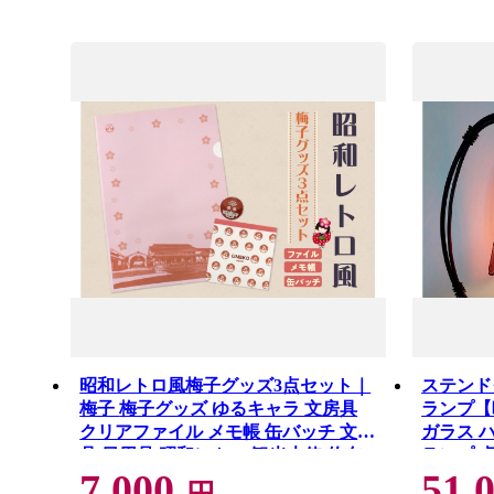
昭和レトロ風梅子グッズ3点セット｜
ステンド
梅子 梅子グッズ ゆるキャラ 文房具
ランプ【
クリアファイル メモ帳 缶バッチ 文房
ガラス 
具 日用品 昭和レトロ 観光大使 佐布
ランプ 
7,000
51,
里 梅 イラスト プレゼント 愛知県 知
れ 愛知