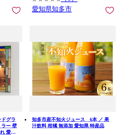
愛知県知多市
ンドグラ
知多市産不知火ジュース 6本 ／ 果
ミラー 壁
汁飲料 柑橘 無添加 愛知県 特産品
れ 愛知