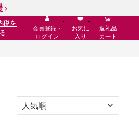
援
納税を
会員登録・
お気に
返礼品
る
ログイン
入り
カート