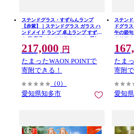
ステンドグラス・すずらんランプ
ステンド
【赤紫】｜ステンドグラス ガラス ハ
ドグラス
ンドメイド ランプ 卓上ランプ すずら
午の節句
ん 花 家具 インテリア おしゃれ 愛知
テリア 
217,000
167
県 知多市
円
たまったWAON POINTで
たまっ
寄附できる！
寄附
（0）
愛知県知多市
愛知