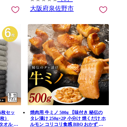
大阪府泉佐野市
6枚セッ
焼肉用 牛ミノ 500g 【味付き 秘伝の
3枚）
タレ漬け 250g×2P 小分け 焼くだけ ホ
タオル 未
ルモン コリコリ食感 BBQ おかず お