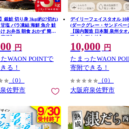
銀鮭 切り身 3kg(約27切れ)
デイリーフェイスタオル 10
甘塩 バラ凍結 海鮮 魚介 鮭
(ダークグレー・サンドベー
け お弁当 朝食 おかず 簡単
【国内製造 日本製 泉州タオ
応援】 G4148
吸水力 耐久性】 G4383
000
10,000
円
円
たWAON POINTで
たまったWAON POI
できる！
寄附できる！
（0）
（0）
府泉佐野市
大阪府泉佐野市