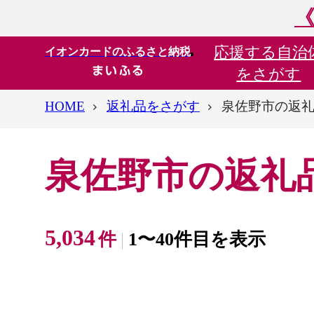
《
応援する
自治
イオンカードのふるさと納税
をさがす
HOME
返礼品をさがす
泉佐野市の返
泉佐野市の返礼
5,034
件
1〜40件目を表示