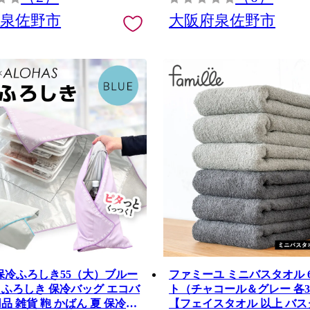
府泉佐野市
大阪府泉佐野市
A 保冷ふろしき55（大）ブルー
ファミーユ ミニバスタオル 
 ふろしき 保冷バッグ エコバ
ト（チャコール＆グレー 各
品 雑貨 鞄 かばん 夏 保冷
【フェイスタオル 以上 バス