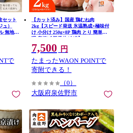
枚セット
【カット済み】国産 鶏むね肉
ジュ）
2kg【スピード発送 氷温熟成×極味付
ル 無地
け 小分け 250g×8P 鶏肉 とり 簡単調
理 唐揚げ 親子丼 冷凍】 mrz0493
7,500
円
NTで
たまったWAON POINTで
寄附できる！
（0）
大阪府泉佐野市