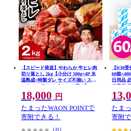
【スピード発送】やわらか 牛ヒレ肉
【9/3
切り落とし 2kg【小分け 500g×4P 氷
60箱×4
温熟成×特製ダレ サイズ不揃い ステ
日用品 
ーキ ひと口サイズ カット済み】
備蓄 防
18,000
13,
mrz0281
しゅ テ
円
野市オリジ
たまったWAON POINTで
たまっ
寄附できる！
寄附
（0）