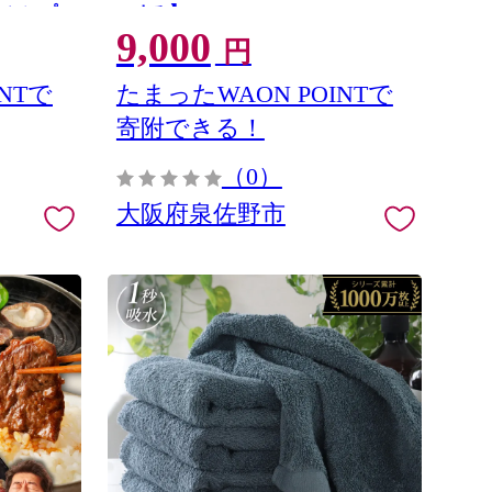
 シンプ
つまみ】 G4667
9,000
円
NTで
たまったWAON POINTで
寄附できる！
（0）
大阪府泉佐野市