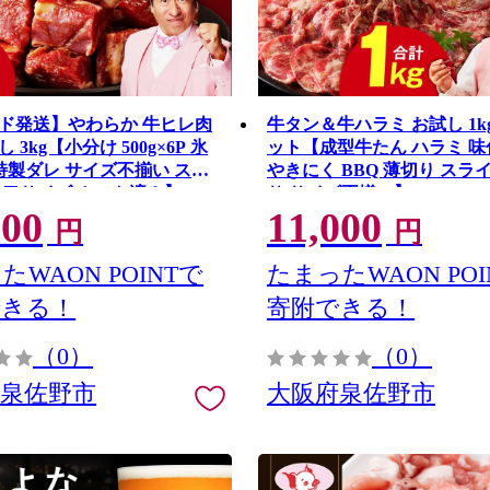
ド発送】やわらか 牛ヒレ肉
牛タン＆牛ハラミ お試し 1k
 3kg【小分け 500g×6P 氷
ット【成型牛たん ハラミ 味
特製ダレ サイズ不揃い ステ
やきにく BBQ 薄切り スラ
と口サイズ カット済み】
り サイズ不揃い】 G4699
000
11,000
円
円
たWAON POINTで
たまったWAON POI
できる！
寄附できる！
（0）
（0）
府泉佐野市
大阪府泉佐野市