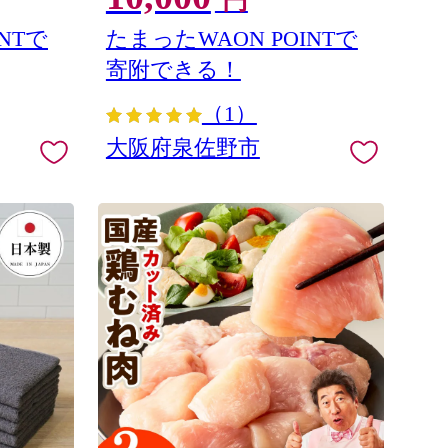
円
NTで
たまったWAON POINTで
寄附できる！
（1）
大阪府泉佐野市