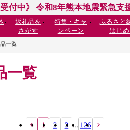
受付中》 令和8年熊本地震緊急支
体
返礼品を
特集・
キャ
ふるさと
さがす
ンペーン
はじめ
礼品一覧
品一覧
1
2
3
...
126