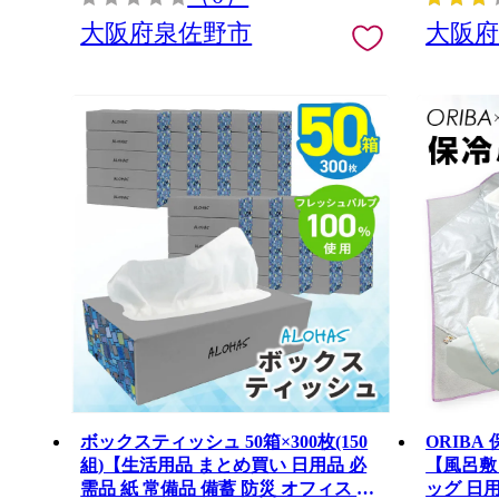
大阪府泉佐野市
大阪
ボックスティッシュ 50箱×300枚(150
ORIB
組)【生活用品 まとめ買い 日用品 必
【風呂敷
需品 紙 常備品 備蓄 防災 オフィス テ
ッグ 日用