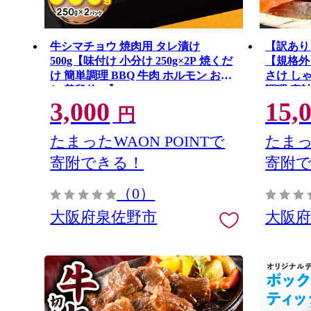
牛シマチョウ 焼肉用 タレ漬け
【訳あり】
500g【味付け 小分け 250g×2P 焼くだ
【規格外 
け 簡単調理 BBQ 牛肉 ホルモン お試
さけ しゃ
し 普段使い】 099H4209
調理 家計
3,000
15,
円
たまったWAON POINTで
たまっ
寄附できる！
寄附
（0）
大阪府泉佐野市
大阪