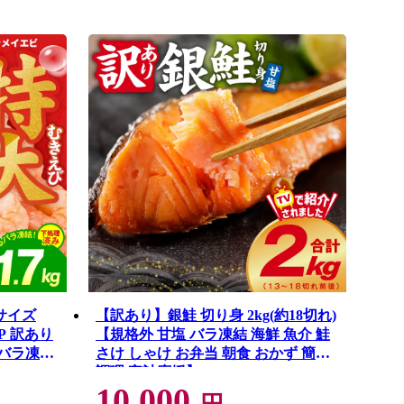
Lサイズ
【訳あり】銀鮭 切り身 2kg(約18切れ)
P 訳あり
【規格外 甘塩 バラ凍結 海鮮 魚介 鮭
 バラ凍
さけ しゃけ お弁当 朝食 おかず 簡単
調理 家計応援】 G4139
10,000