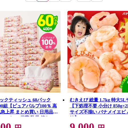
ックティッシュ 60パック
むきえび 総量 1.7kg 特大5
 200組【ピュアパルプ100％ 高
【下処理不要 小分け 850g×2
気急上昇 まとめ買い 日用品
サイズ不揃い バナメイエビ
てぃっしゅ 備蓄 防災 箱な
結】 G4142
000
9,000
1754