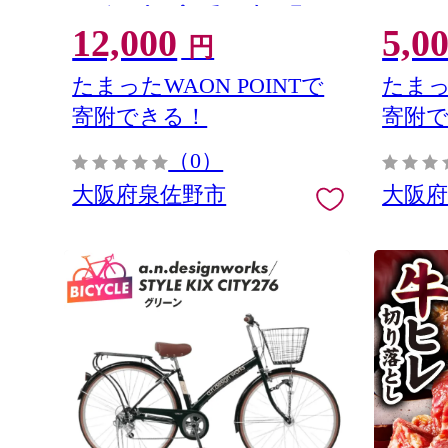
ィッシュペーパー てぃっしゅ ティッ
12,000
5,0
シュ】 010B1962
円
たまったWAON POINTで
たまっ
寄附できる！
寄附
（0）
大阪府泉佐野市
大阪