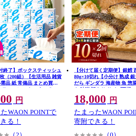
0受付終了】ボックスティッシュ
【分けて届く定期便】銀鱈 
00枚（200組）【生活用品 雑貨
80g×10切れ【小分け 熟成 
必需品 紙 常備品 まとめ買い
だら ギンダラ 海産物 魚 惣
災 ティッシュペーパー てぃっ
き 味噌 訳あり サイズ不揃い
000
18,000
G4262
ィッシュ eスポーツ応援 泉佐
円
円
ナル】 099H3422
たWAON POINTで
たまったWAON POI
できる！
寄附できる！
（2）
（0）