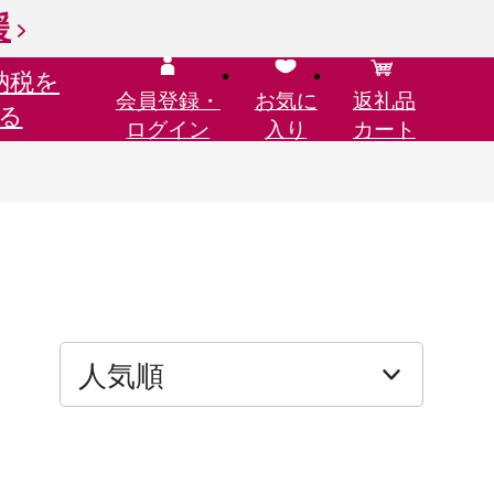
援
納税を
会員登録・
お気に
返礼品
る
ログイン
入り
カート