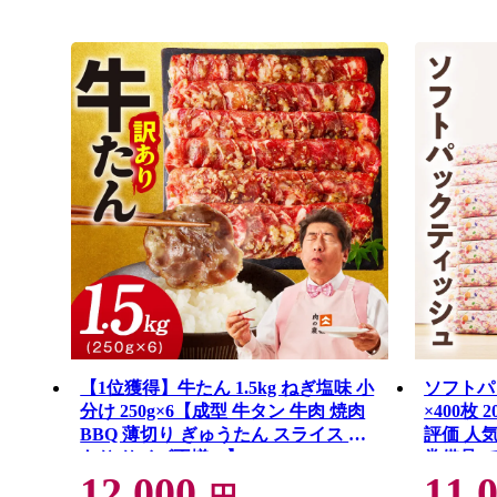
【1位獲得】牛たん 1.5kg ねぎ塩味 小
ソフトパ
分け 250g×6【成型 牛タン 牛肉 焼肉
×400枚
BBQ 薄切り ぎゅうたん スライス 訳
評価 人
あり サイズ不揃い】 G4721
常備品 
12,000
11,
し】 010B