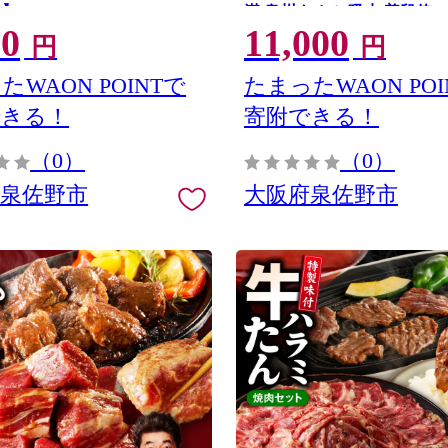
ALOHAS】 099H4367
満 泉州タオル 吸水 普段使い
00
11,000
ル 日用品 たおる】 G3983
円
円
たWAON POINTで
たまったWAON POI
できる！
寄附できる！
（0）
（0）
府泉佐野市
大阪府泉佐野市