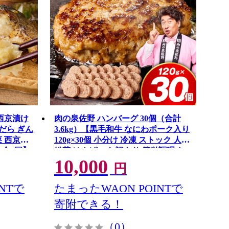
西京漬け
肉の泉佐野 ハンバーグ 30個（合計
銀だら ぎん
3.6kg）【黒毛和牛 なにわポーク入り
菜 西京焼
120g×30個 小分け 冷凍 ストック 人気
 全2回】
総菜 はんばーぐ 訳あり 簡単調理 お
10,000
かず お弁当】 CFX0115
円
NTで
たまったWAON POINTで
寄附できる！
（0）