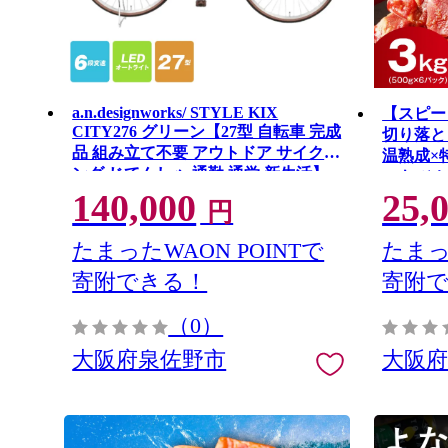
a.n.designworks/ STYLE KIX
【スピー
CITY276 グリーン【27型 自転車 完成
切り落とし
品 組み立て不要 アウトドア サイクリ
温熟成×
ング じてんしゃ 通勤 通学 新生活】
ーキ ひ
099X359-1
140,000
25,
mrz0278
円
たまったWAON POINTで
たまっ
寄附できる！
寄附
（0）
大阪府泉佐野市
大阪