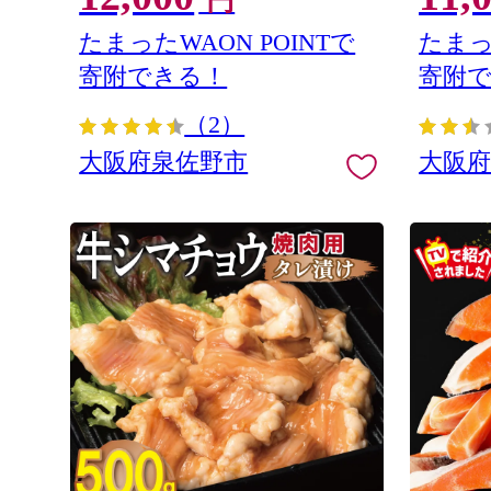
円
たまったWAON POINTで
たまっ
寄附できる！
寄附
（2）
大阪府泉佐野市
大阪