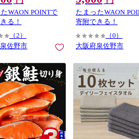
円
円
たWAON POINTで
たまったWAON POI
できる！
寄附できる！
（2）
（0）
府泉佐野市
大阪府泉佐野市