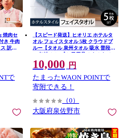
g 焼肉セ
【スピード発送】ヒオリエ ホテルタ
付き 牛肉
オル フェイスタオル 5枚 クラウドブ
イス 訳あ
ルー【タオル 泉州タオル 吸水 普段使
い 無地 シンプル 日用品 ふわふわ ふ
10,000
かふか 家族 たおる 一人暮らし】
円
010B1233-1
NTで
たまったWAON POINTで
寄附できる！
（0）
大阪府泉佐野市