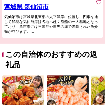
宮城県 気仙沼市
気仙沼市は宮城県北東部の太平洋岸に位置し、四季を通
して静穏な気仙沼港は各地へ赴く漁船の一大基地となっ
ており、魚市場には三陸沖や世界の海で漁獲された魚介
類が並びます。
気仙沼の代名詞ともいえるフカヒレや水揚げ日本一を誇
る生鮮カツオなどの海産物のほか、地元特産の農産物や
Ｂ級グルメとして
人気の気仙沼ホルモンなどがあり、美食の街としての一
この自治体のおすすめの返
面も持っています。
東日本大震災では大きな被害を受けましたが、温かい御
礼品
支援により一歩ずつ復興の道を歩んでいます。「世界と
繋がる港町」を目指して進む気仙沼市を応援してくださ
い。