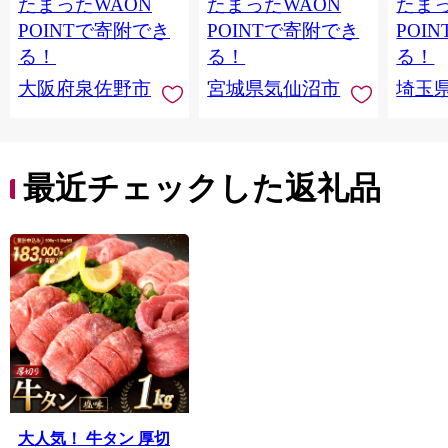
たまったWAON
たまったWAON
たまっ
い】 G4721
ん塩 冷凍 焼肉 BBQ ア
ポーク 
ウトドア バーベキュ
き肉 
POINTで寄附でき
POINTで寄附でき
POI
ー 厚切り タン
ず 惣
る！
る！
る！
まみ 
大阪府泉佐野市
宮城県気仙沼市
埼玉
んのお
お中元
贈答
最近チェックした返礼品
大人気！ 牛タン 厚切