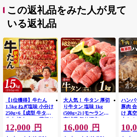
この返礼品をみた人が見て
いる返礼品
【1位獲得】牛たん
大人気！ 牛タン 厚切
ハンバー
1.5kg ねぎ塩味 小分け
り牛タン 塩味 1kg
豚肉 
250g×6【成型 牛タン
(500g×2) [モ〜ランド
け 真
牛肉 焼肉 BBQ 薄切り
宮城県 気仙沼市
大きめ
12,000
16,000
10,
ぎゅうたん スライス
20564660] 肉 牛肉 精肉
保存料
円
円
訳あり サイズ不揃
牛たん 牛タン塩 牛た
淡路島