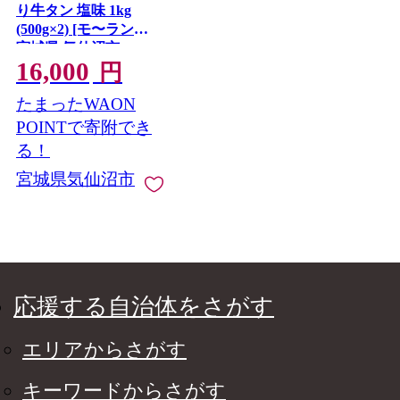
り牛タン 塩味 1kg
(500g×2) [モ〜ランド
宮城県 気仙沼市
16,000
20564660] 肉 牛肉 精肉
円
牛たん 牛タン塩 牛た
たまったWAON
ん塩 冷凍 焼肉 BBQ ア
ウトドア バーベキュ
POINTで寄附でき
ー 厚切り タン
る！
宮城県気仙沼市
応援する自治体をさがす
エリアからさがす
キーワードからさがす