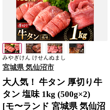
みやぎけん けせんぬまし
宮城県 気仙沼市
大人気！ 牛タン 厚切り牛
タン 塩味 1kg (500g×2)
[モ〜ランド 宮城県 気仙沼