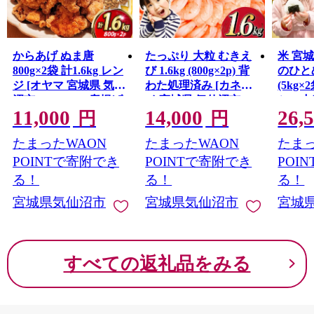
からあげ ぬま唐
たっぷり 大粒 むきえ
米 宮
800g×2袋 計1.6kg レン
び 1.6kg (800g×2p) 背
のひとめ
ジ [オヤマ 宮城県 気仙
わた処理済み [カネダ
(5kg
沼市 20565702] 唐揚げ
イ 宮城県 気仙沼市
シュ小
11,000
14,000
26,
冷凍 レンチン レンジ
20564351] えび 冷凍 剥
気仙沼市 
円
円
調理 簡単調理 調理済
き海老 むきエビ 海鮮
とめぼ
たまったWAON
たまったWAON
たまっ
み から揚げ 鶏 鶏肉 冷
業務用 バラ凍結 剥き
白米 
凍食品 お弁当 弁当 お
えび むき海老 魚介 エ
コメ 
POINTで寄附でき
POINTで寄附でき
POI
かず お惣菜 惣菜 おつ
ビ 海老 小分け むき身
家庭用
る！
る！
る！
まみ 感想
宮城県気仙沼市
宮城県気仙沼市
宮城
すべての返礼品をみる