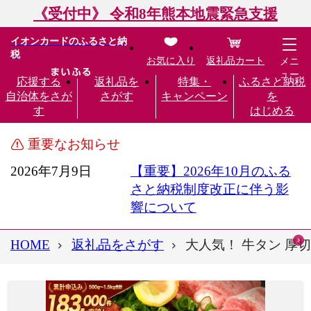
《受付中》 令和8年熊本地震緊急支援
イオンカードのふるさと納
税
お気に入り
返礼品カート
メニ
ュー
応援する
返礼品を
特集・
ふるさと納税
自治体をさが
さがす
キャンペーン
を
す
はじめる
重要なお知らせ
2026年7月9日
【重要】2026年10月のふる
さと納税制度改正に伴う影
響について
HOME
返礼品をさがす
大人気！ 牛タン 厚切り