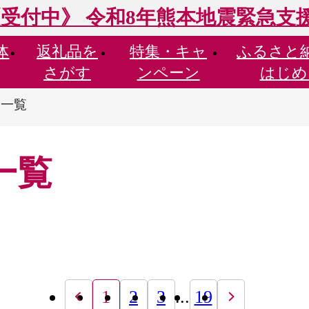
受付中》 令和8年熊本地震緊急支
体
返礼品を
特集・
キャ
ふるさと
さがす
ンペーン
はじめ
品一覧
一覧
1
2
3
...
19