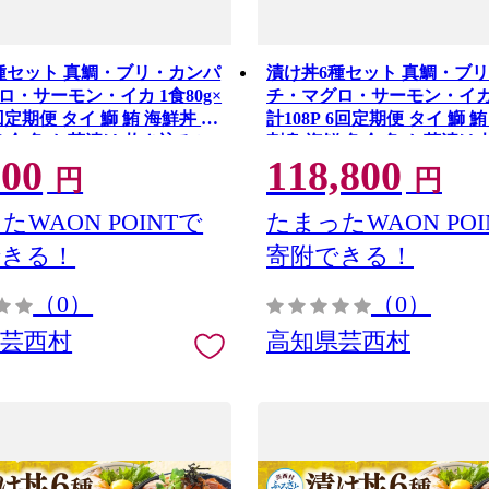
種セット 真鯛・ブリ・カンパ
漬け丼6種セット 真鯛・ブ
ロ・サーモン・イカ 1食80g×
チ・マグロ・サーモン・イカ 1
3回定期便 タイ 鰤 鮪 海鮮丼 刺
計108P 6回定期便 タイ 鰤 
魚介 魚 お茶漬け 炊き込みご
刺身 海鮮 魚介 魚 お茶漬け
000
118,800
おかず 冷凍 配送
ご飯 惣菜 おかず 冷凍 配送
円
円
たWAON POINTで
たまったWAON POI
できる！
寄附できる！
（0）
（0）
県芸西村
高知県芸西村