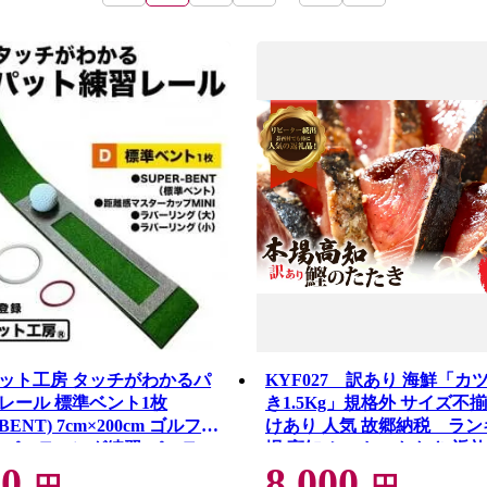
ット工房 タッチがわかるパ
KYF027 訳あり 海鮮「カ
レール 標準ベント1枚
き1.5Kg」規格外 サイズ不
-BENT) 7cm×200cm ゴルフ
けあり 人気 故郷納税 ラン
 パッティング練習 パッティ
場 高知 かつおのたたき 返礼品
00
8,000
ト 人工芝 スーパーベント 日
円 冷凍 カツオのタタキ 訳