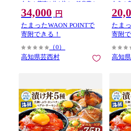
介 魚 お茶漬け 炊き込みご飯 惣菜 お
介 魚 お
34,000
20,
かず 冷凍 配送
かず 冷凍
円
たまったWAON POINTで
たまっ
寄附できる！
寄附
（0）
高知県芸西村
高知