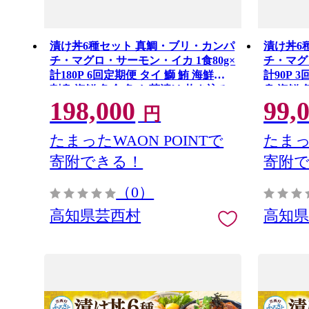
漬け丼6種セット 真鯛・ブリ・カンパ
漬け丼6
チ・マグロ・サーモン・イカ 1食80g×
チ・マグ
計180P 6回定期便 タイ 鰤 鮪 海鮮丼
計90P 
刺身 海鮮 魚介 魚 お茶漬け 炊き込み
身 海鮮 
198,000
99,
ご飯 惣菜 おかず 冷凍 配送
飯 惣菜 
円
たまったWAON POINTで
たまっ
寄附できる！
寄附
（0）
高知県芸西村
高知