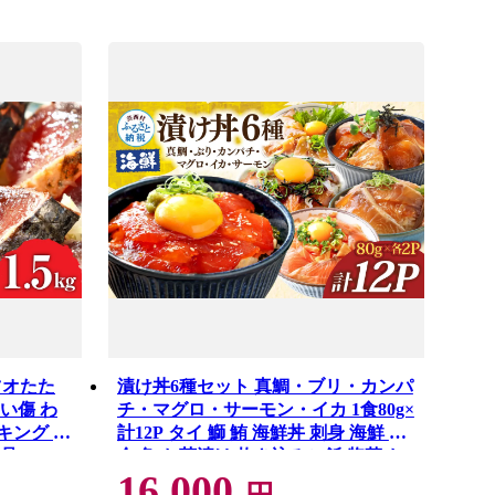
ツオたた
漬け丼6種セット 真鯛・ブリ・カンパ
揃い傷 わ
チ・マグロ・サーモン・イカ 1食80g×
キング 本
計12P タイ 鰤 鮪 海鮮丼 刺身 海鮮 魚
 8000
介 魚 お茶漬け 炊き込みご飯 惣菜 お
16,000
アリかつお
かず 冷凍 配送