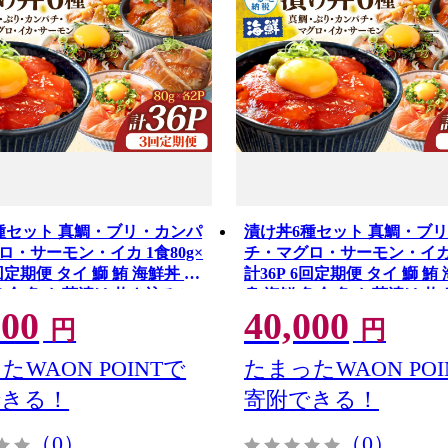
種セット 真鯛・ブリ・カンパ
漬け丼6種セット 真鯛・ブ
ロ・サーモン・イカ 1食80g×
チ・マグロ・サーモン・イカ 1
3回定期便 タイ 鰤 鮪 海鮮丼 刺
計36P 6回定期便 タイ 鰤 鮪
魚介 魚 お茶漬け 炊き込みご
身 海鮮 魚介 魚 お茶漬け 
000
40,000
おかず 冷凍 配送
飯 惣菜 おかず 冷凍 配送
円
円
たWAON POINTで
たまったWAON POI
できる！
寄附できる！
（0）
（0）