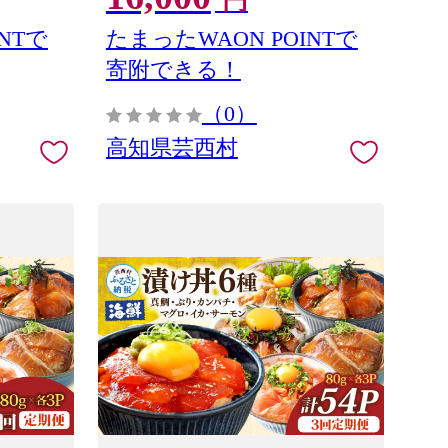
円
県共通返礼
NTで
たまったWAON POINTで
寄附できる！
（0）
高知県芸西村