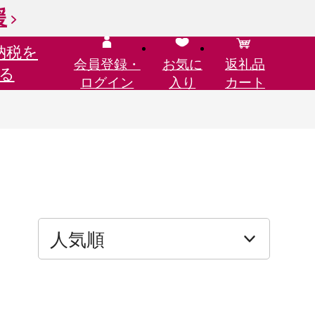
援
納税を
会員登録・
お気に
返礼品
る
ログイン
入り
カート