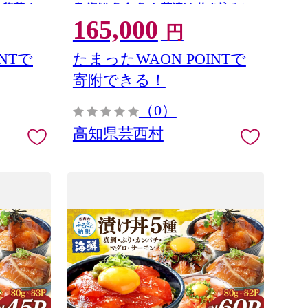
 惣菜 お
身 海鮮 魚介 魚 お茶漬け 炊き込みご
165,000
飯 惣菜 おかず 冷凍 配送
円
NTで
たまったWAON POINTで
寄附できる！
（0）
高知県芸西村