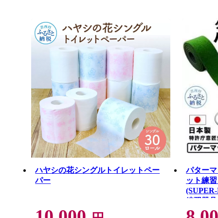
ハヤシの花シングルトイレットペー
パターマ
パー
ット練習
(SUPER
練習器具
10,000
8,0
ングマッ