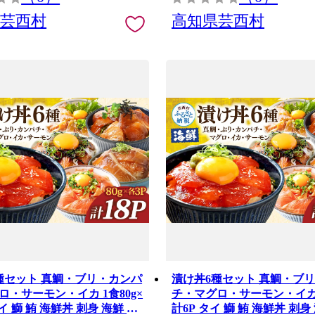
県芸西村
高知県芸西村
種セット 真鯛・ブリ・カンパ
漬け丼6種セット 真鯛・ブ
ロ・サーモン・イカ 1食80g×
チ・マグロ・サーモン・イカ 1
タイ 鰤 鮪 海鮮丼 刺身 海鮮 魚
計6P タイ 鰤 鮪 海鮮丼 刺身