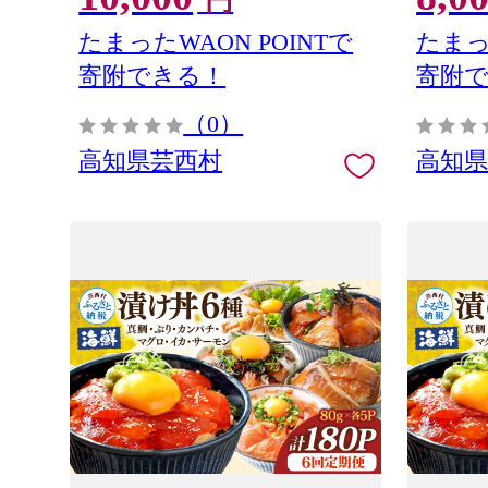
円
本製
たまったWAON POINTで
たまっ
寄附できる！
寄附
（0）
高知県芸西村
高知