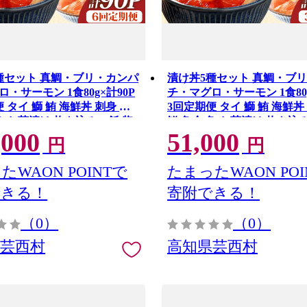
種セット 真鯛・ブリ・カンパ
漬け丼5種セット 真鯛・ブ
・サーモン 1食80g×計90P
チ・マグロ・サーモン 1食80g
 タイ 鰤 鮪 海鮮丼 刺身 海
3回定期便 タイ 鰤 鮪 海鮮丼
魚 お茶漬け 炊き込みご飯 惣
鮮 魚介 魚 お茶漬け 炊き込
,000
51,000
 冷凍 配送
菜 おかず 冷凍 配送
円
円
たWAON POINTで
たまったWAON POI
できる！
寄附できる！
（0）
（0）
県芸西村
高知県芸西村