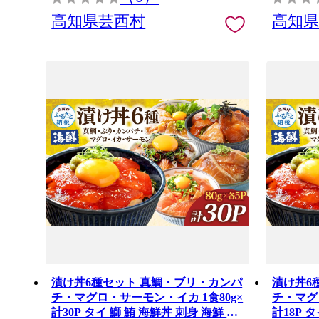
高知県芸西村
高知
漬け丼6種セット 真鯛・ブリ・カンパ
漬け丼6
チ・マグロ・サーモン・イカ 1食80g×
チ・マグ
計30P タイ 鰤 鮪 海鮮丼 刺身 海鮮 魚
計18P 