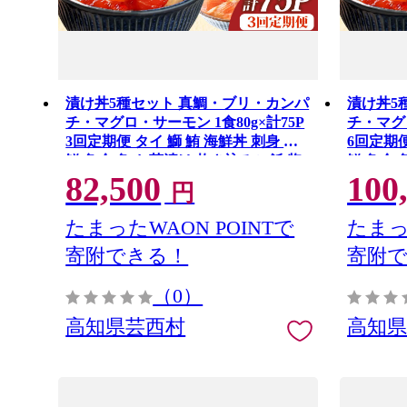
漬け丼5種セット 真鯛・ブリ・カンパ
漬け丼5
チ・マグロ・サーモン 1食80g×計75P
チ・マグロ
3回定期便 タイ 鰤 鮪 海鮮丼 刺身 海
6回定期便
鮮 魚介 魚 お茶漬け 炊き込みご飯 惣
鮮 魚介 
82,500
100
菜 おかず 冷凍 配送
菜 おかず
円
たまったWAON POINTで
たまっ
寄附できる！
寄附
（0）
高知県芸西村
高知