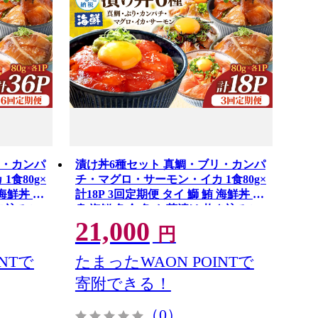
リ・カンパ
漬け丼6種セット 真鯛・ブリ・カンパ
食80g×
チ・マグロ・サーモン・イカ 1食80g×
 海鮮丼 刺
計18P 3回定期便 タイ 鰤 鮪 海鮮丼 刺
炊き込みご
身 海鮮 魚介 魚 お茶漬け 炊き込みご
21,000
飯 惣菜 おかず 冷凍 配送
円
NTで
たまったWAON POINTで
寄附できる！
（0）