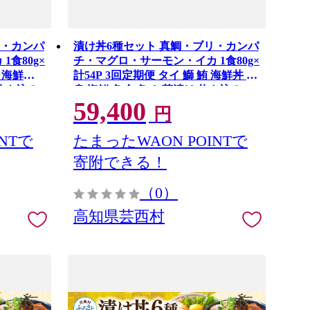
リ・カンパ
漬け丼6種セット 真鯛・ブリ・カンパ
食80g×
チ・マグロ・サーモン・イカ 1食80g×
鮪 海鮮丼
計54P 3回定期便 タイ 鰤 鮪 海鮮丼 刺
 炊き込み
身 海鮮 魚介 魚 お茶漬け 炊き込みご
59,400
飯 惣菜 おかず 冷凍 配送
円
NTで
たまったWAON POINTで
寄附できる！
（0）
高知県芸西村