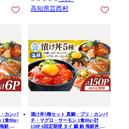
高知県芸西村
リ・カンパ
漬け丼5種セット 真鯛・ブリ・カンパ
食80g×
チ・マグロ・サーモン 1食80g×計
 海鮮 魚
150P 6回定期便 タイ 鰤 鮪 海鮮丼 刺