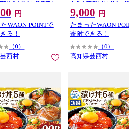
茶漬け 炊き込みご飯 惣菜 お
介 魚 お茶漬け 炊き込みご飯
000
9,000
 配送
かず 冷凍 配送
円
円
たWAON POINTで
たまったWAON POI
できる！
寄附できる！
（0）
（0）
県芸西村
高知県芸西村