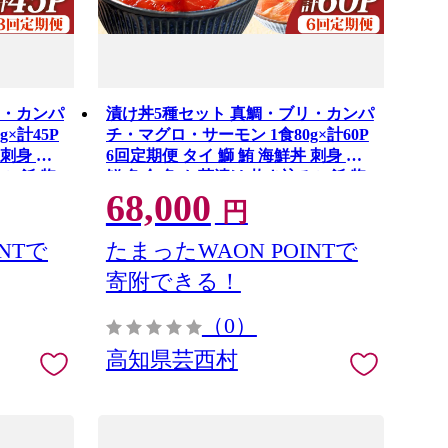
リ・カンパ
漬け丼5種セット 真鯛・ブリ・カンパ
×計45P
チ・マグロ・サーモン 1食80g×計60P
 刺身 海
6回定期便 タイ 鰤 鮪 海鮮丼 刺身 海
みご飯 惣
鮮 魚介 魚 お茶漬け 炊き込みご飯 惣
68,000
菜 おかず 冷凍 配送
円
NTで
たまったWAON POINTで
寄附できる！
（0）
高知県芸西村