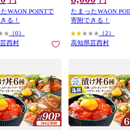
円
円
のタタキ【koyofr】【高知
品】ギフト 食べ物
たWAON POINTで
たまったWAON POI
できる！
寄附できる！
（0）
（2）
県芸西村
高知県芸西村