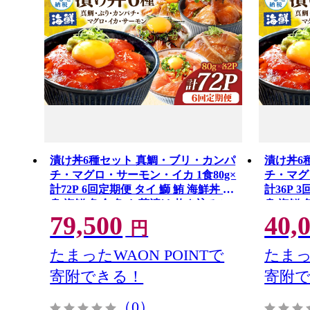
漬け丼6種セット 真鯛・ブリ・カンパ
漬け丼6
チ・マグロ・サーモン・イカ 1食80g×
チ・マグ
計72P 6回定期便 タイ 鰤 鮪 海鮮丼 刺
計36P 
身 海鮮 魚介 魚 お茶漬け 炊き込みご
身 海鮮 
79,500
40,
飯 惣菜 おかず 冷凍 配送
飯 惣菜 
円
たまったWAON POINTで
たまっ
寄附できる！
寄附
（0）