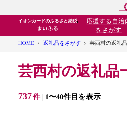
《
応援する
自治
イオンカードのふるさと納税
をさがす
HOME
返礼品をさがす
芸西村の返礼
芸西村の返礼品
737
件
1〜40件目を表示