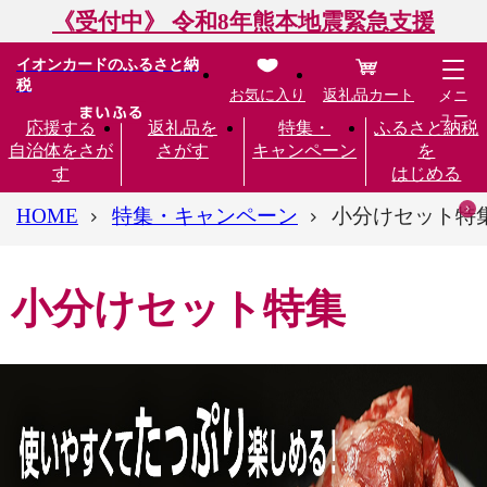
《受付中》 令和8年熊本地震緊急支援
イオンカードのふるさと納
税
お気に入り
返礼品カート
メニ
ュー
応援する
返礼品を
特集・
ふるさと納税
自治体をさが
さがす
キャンペーン
を
す
はじめる
HOME
特集・キャンペーン
小分けセット特
小分けセット特集