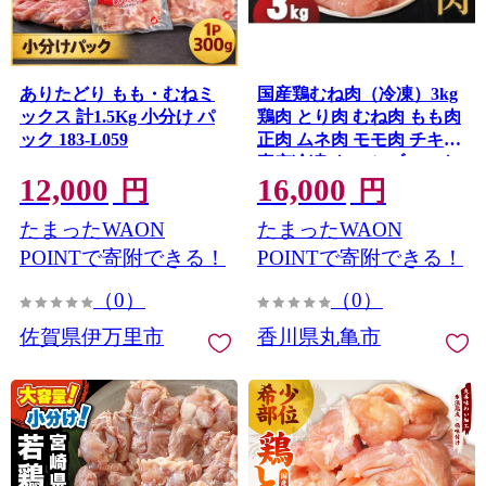
ありたどり もも・むねミ
国産鶏むね肉（冷凍）3kg
ックス 計1.5Kg 小分け パ
鶏肉 とり肉 むね肉 もも肉
ック 183-L059
正肉 ムネ肉 モモ肉 チキン
真空冷凍 クール ブロック
12,000
16,000
真空パック 小分け 個包装
円
円
使いやすい ジューシー ヘ
たまったWAON
たまったWAON
ルシー タンパク質 ダイエ
ット 美味しい 切り身 人気
POINTで寄附できる！
POINTで寄附できる！
取り寄せ BBQ バーベキュ
（0）
（0）
ー 唐揚げ チキン南蛮 焼き
鳥 焼鳥 簡単 ふるさと納税
佐賀県伊万里市
香川県丸亀市
丸剛産業 香川県 丸亀市