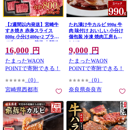
【2週間以内発送】宮崎牛
たれ漬け牛カルビ 990g 牛
すき焼き 赤身スライス
肉 味付け おいしい 小分け
800g 小分け400g×2 ブラン
個包装 冷凍 焼肉工房もく
9-017
ド牛 A４～A5等級 内閣総
16,000
9,000
理大臣賞4連覇 最高級黒毛
円
円
和牛＜58-3a＞Y
たまったWAON
たまったWAON
POINTで寄附できる！
POINTで寄附できる！
（0）
（0）
宮崎県西都市
奈良県奈良市