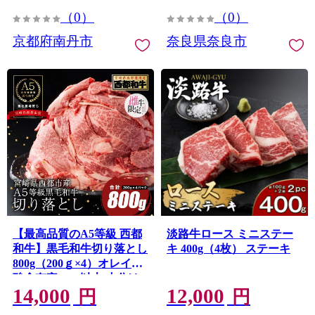
丹市 神戸 ミートフーズ
（0）
（0）
京都府南丹市
奈良県奈良市
【最高品質のA5等級 西都
淡路牛ロース ミニステー
和牛】黒毛和牛切り落とし
キ 400g（4枚） ステーキ
800g（200ｇ×4）オレイン
酸含有率55%以上 小分け
14,000
12,000
カミチクファーム＜62-1a
円
円
＞