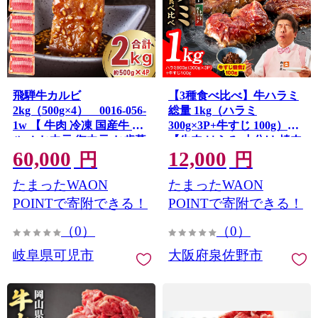
飛騨牛カルビ
【3種食べ比べ】牛ハラミ
2kg（500g×4） 0016-056-
総量 1kg（ハラミ
1w 【 牛肉 冷凍 国産牛 グ
300g×3P+牛すじ 100g）
ルメ お中元 御中元 お歳暮
【牛肉 はらみ 小分け 焼肉
60,000
12,000
御歳暮 和牛 焼肉 肉 牛肉
お弁当 BBQ 訳あり ワケア
円
円
カルビ 焼肉用 BBQ バーベ
リ わけあり サイズ不揃い
たまったWAON
たまったWAON
キュー 小分け 】
規格外 TVで話題】 G4671
POINTで寄附できる！
POINTで寄附できる！
（0）
（0）
岐阜県可児市
大阪府泉佐野市