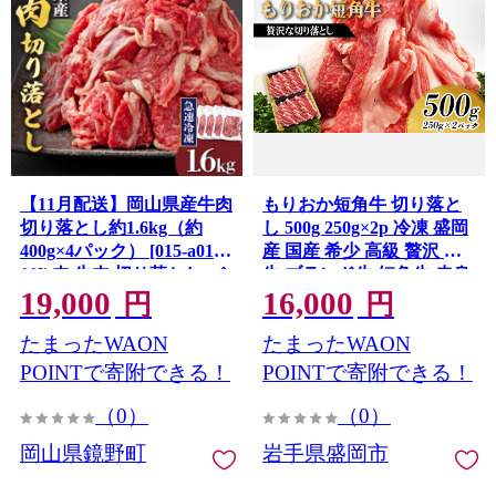
【11月配送】岡山県産牛肉
もりおか短角牛 切り落と
切り落とし約1.6kg（約
し 500g 250g×2p 冷凍 盛岡
400g×4パック） [015-a012-
産 国産 希少 高級 贅沢 和
11]| 肉 牛肉 切り落とし バ
牛 ブランド牛 短角牛 赤身
19,000
16,000
ラ 国産牛 冷凍 小分け 牛丼
切落し 赤身切り落とし ぎ
円
円
すき焼き 岡山県 鏡野町
ゅうにく 岩手県 盛岡市 赤
たまったWAON
たまったWAON
身肉 カレー 肉じゃが 牛丼
牛肉 肉 小分け 焼肉 焼き肉
POINTで寄附できる！
POINTで寄附できる！
やきにく 盛岡 有限会社ト
（0）
（0）
ゥレイス
岡山県鏡野町
岩手県盛岡市