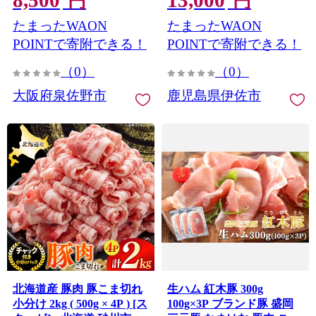
8,500
13,000
円
円
使い しゃぶしゃぶ】
せ 冷凍 【サンキョーミー
たまったWAON
たまったWAON
mrz0350
ト株式会社】
POINTで寄附できる！
POINTで寄附できる！
（0）
（0）
大阪府泉佐野市
鹿児島県伊佐市
北海道産 豚肉 豚こま切れ
生ハム 紅木豚 300g
小分け 2kg ( 500g × 4P ) [ス
100g×3P ブランド豚 盛岡