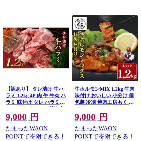
【訳あり】 タレ漬け 牛ハ
牛ホルモンMIX 1.2kg 牛肉
ラミ 1.2kg 4P 肉 牛 牛肉 ハ
味付け おいしい 小分け 個
ラミ 味付け タレ ハラミ肉
包装 冷凍 焼肉工房もく 9-
020
BBQ バーベキュー 焼き肉
9,000
9,000
焼肉 焼肉セット アウトド
円
円
ア キャンプ ギフト 真空 パ
たまったWAON
たまったWAON
ック 小分け 300g 個包装 簡
単 便利 冷凍 人気 京都 南
POINTで寄附できる！
POINTで寄附できる！