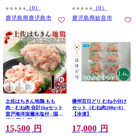
（0）
（0）
鹿児島県鹿児島市
鹿児島県姶良市
土佐はちきん地鶏 もも
播州百日どり むね小分け
肉・むね肉 合計1kgセット
セット（むね肉200g×8）
室戸海洋深層水塩付 - 国産
【冷凍】
精肉 鶏肉 鶏 肉 むね もも
15,500
17,000
ムネ肉 モモ肉 セット 小分
円
円
け カット BBQ アウトドア