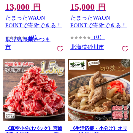
13,000
15,000
BBQ バーベキュー アウト
き肉 牛 牛肉 肉 小分け や
円
円
ドア バラ 丼 プレート 小分
きにく
たまったWAON
たまったWAON
けパック 冷凍
POINTで寄附できる！
POINTで寄附できる！
（0）
（0）
鹿児島県南さつま
市
北海道砂川市
《真空小分けパック》宮崎
《生活応援・小分け》オリ