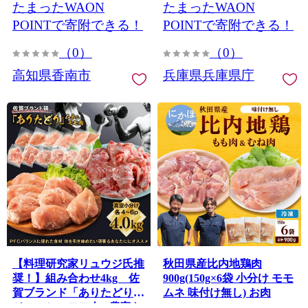
たまったWAON
たまったWAON
あぐりーど 高知県 香南市
冷凍 ad-0005
POINTで寄附できる！
POINTで寄附できる！
（0）
（0）
高知県香南市
兵庫県兵庫県庁
【料理研究家リュウジ氏推
秋田県産比内地鶏肉
奨！】組み合わせ4kg 佐
900g(150g×6袋 小分け モモ
賀ブランド「ありたどり」
ムネ 味付け無し) お肉
ジューシーモモ肉&豊富な