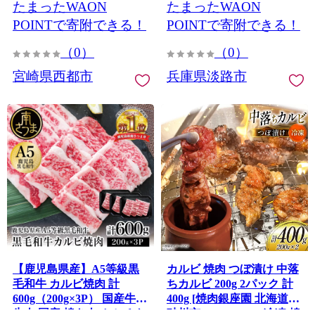
たまったWAON
たまったWAON
POINTで寄附できる！
POINTで寄附できる！
（0）
（0）
宮崎県西都市
兵庫県淡路市
【鹿児島県産】A5等級黒
カルビ 焼肉 つぼ漬け 中落
毛和牛 カルビ焼肉 計
ちカルビ 200g 2パック 計
600g（200g×3P） 国産牛
400g [焼肉銀座園 北海道
牛肉 国産 焼き肉 カミチク
砂川市 12260731-a] 冷凍 焼