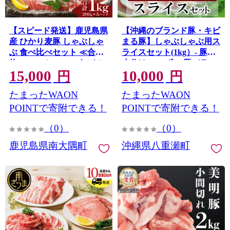
【スピード発送】鹿児島県
【沖縄のブランド豚・キビ
産 ひかり麦豚 しゃぶしゃ
まる豚】しゃぶしゃぶ用ス
ぶ 食べ比べセット ≪合計
ライスセット(1kg）- 豚肉
約1kg≫ （200g×5パック）
小分け 200gずつ 豚バラ ロ
15,000
10,000
トレーなし 冷凍 HM-1 | 最
ース 肩ロース 豚しゃぶ 人
円
円
短 7日以内 1週間以内 肉 お
気 部位 詰め合わせ セット
たまったWAON
たまったWAON
肉 にく 豚肉 ロース 肩ロー
おすすめ 人気 沖縄 ブラン
ス バラ肉 スライス 冷凍 真
ド豚 おすすめ 沖縄県 八重
POINTで寄附できる！
POINTで寄附できる！
空冷凍 産地直送 新鮮 小分
瀬町
（0）
（0）
け 甘み 産地直送 鹿児島県
南大隅町 ひかり麦豚直売
鹿児島県南大隅町
沖縄県八重瀬町
所