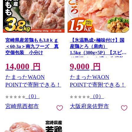
宮崎県産若鶏もも3.8ｋｇ
【氷温熟成×極味付け】国
＜60-3a＞南九フーズ 真
産鶏とろ（肩肉）
空個包装 小分け
1.5kg（300g×5P）【スピー
ド発送 カット済み 氷温熟
14,000
9,000
成×極味付け 小分け 味付
円
円
き 簡単調理 訳あり サイズ
たまったWAON
たまったWAON
不揃い 鶏肉 鶏とろ 肩肉 と
り】 mrz0391
POINTで寄附できる！
POINTで寄附できる！
（0）
（0）
宮崎県西都市
大阪府泉佐野市