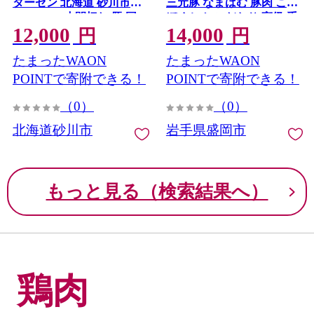
ターゼン 北海道 砂川市
三元豚 なまはむ 豚肉 こう
12260975] 小間切れ 豚 国
ぼくとん こだわり 高級 手
12,000
14,000
産 冷凍
土産 おつまみ 贈答 お土産
円
円
贈り物 プレゼント パーテ
たまったWAON
たまったWAON
ィ サラダ 小分け ワイン 家
飲み 贅沢 冷凍 国産 特産品
POINTで寄附できる！
POINTで寄附できる！
岩手県 盛岡市 東北 岩手 盛
（0）
（0）
岡 有限会社トゥレイス
北海道砂川市
岩手県盛岡市
もっと見る（検索結果へ）
鶏肉