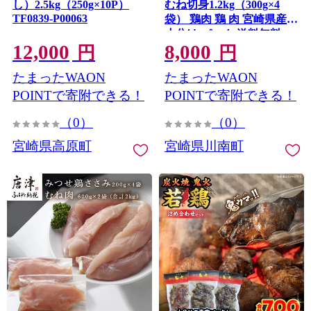
し）2.5kg（250g×10P）
むね切身1.2kg（300g×4
TF0839-P00063
袋） 鶏肉 鶏 肉 宮崎県産
小分け パック 送料無料
12,000
8,000
円
円
たまったWAON
たまったWAON
POINTで寄附できる！
POINTで寄附できる！
（0）
（0）
宮崎県高原町
宮崎県川南町