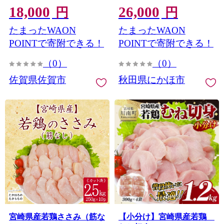
18,000
26,000
タンパク質ムネ肉小分け真
円
円
空 約4～500g×4~6枚×2
たまったWAON
たまったWAON
種：B180-049
POINTで寄附できる！
POINTで寄附できる！
（0）
（0）
佐賀県佐賀市
秋田県にかほ市
宮崎県産若鶏ささみ（筋な
【小分け】宮崎県産若鶏