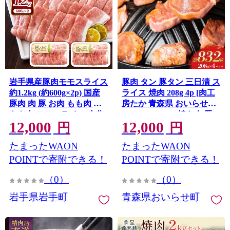
岩手県産豚肉モモスライス
豚肉 タン 豚タン 三日漬 ス
約1.2kg (約600g×2p) 国産
ライス 焼肉 208g 4p [肉工
豚肉 肉 豚 お肉 もも肉 豚
房たか 青森県 おいらせ町
もも肉 モモスライス 小分
oi02ayo670003] 焼き肉 豚
12,000
12,000
け 焼肉 野菜炒め 生姜焼き
たん 冷凍 味付き肉 味噌 み
円
円
岩手県 岩手町
そ 小分け 個包装 真空パッ
たまったWAON
たまったWAON
ク
POINTで寄附できる！
POINTで寄附できる！
（0）
（0）
岩手県岩手町
青森県おいらせ町