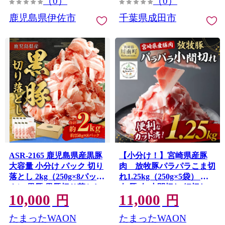
（0）
（0）
鹿児島県伊佐市
千葉県成田市
ASR-2165 鹿児島県産黒豚
【小分け！】宮崎県産豚
大容量 小分け パック 切り
肉 放牧豚パラパラこま切
落とし 2kg（250g×8パッ
れ1.25kg（250g×5袋） 豚
ク） 黒豚 黒豚切り落とし
肉 豚 肉 小間切れ 細切れ
10,000
11,000
切り落とし 豚肉 ウデ肉 肩
炒め物
円
円
肉 薩摩川内市
たまったWAON
たまったWAON