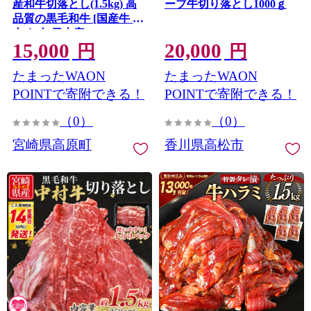
産和牛切落とし(1.5kg) 高
ーブ牛切り落とし1000ｇ
品質の黒毛和牛 [国産牛 牛
肉 お肉 日本産] TF0554-
15,000
20,000
P00020
円
円
たまったWAON
たまったWAON
POINTで寄附できる！
POINTで寄附できる！
（0）
（0）
宮崎県高原町
香川県高松市