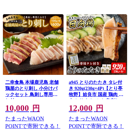
二幸食鳥 本場鹿児島 老舗
a945 とりのたたき タレ付
鶏屋のとり刺し 小分けパ
き 920g(230g×4P)【とり亭
ックセット 鳥刺し専用た
牧野】姶良市 国産 鶏肉 鳥
れ付
肉 とり むね ムネ 鳥刺し
10,000
12,000
鶏刺し 刺身 小分け 冷凍 お
円
円
つまみ おかず
たまったWAON
たまったWAON
POINTで寄附できる！
POINTで寄附できる！