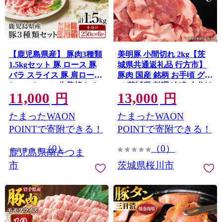
【鹿児島県産】 豚肉3種類
美明豚 小間切れ 2kg【茨
1.5kgセット 豚 ロース 豚
城県共通返礼品 行方市】
バラ スライス 豚 肩ロース
豚肉 国産 銘柄 お手頃 グル
しゃぶしゃぶ 生姜焼き お
メ 茨城県 料理 冷凍 小分け
11,000
13,000
肉 豚肉 小分け 冷凍 カミチ
こま切れ 切り落とし 豚 ぶ
円
円
ク 南さつま市
た 肉 ポーク ブランド豚 豚
たまったWAON
たまったWAON
こま 豚こま切れ [CV006sa]
POINTで寄附できる！
POINTで寄附できる！
（0）
（0）
鹿児島県南さつま
市
茨城県桜川市