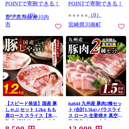
POINTで寄附できる！
POINTで寄附できる！
（0）
（0）
鹿児島県薩摩川内
市
宮崎県川南町
【スピード発送】国産 豚
isa644 九州産 豚肉2種セッ
しゃぶ セット 1.2kg もも
ト (合計1.5kg) バラスライ
肩ロース スライス【氷温
ス ロース 生姜焼き 真空包
熟成×極味付け 豚肉 小分
装 真空パック 小分け ぶた
け 300g×4P ぶたにく 普段
にく 豚 肉 詰合せ 詰め合わ