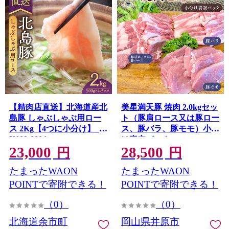
【精肉店直送】北海道産北
美星満天豚 焼肉 2.0kgセッ
島豚 しゃぶしゃぶ用ロー
ト（豚肩ロース又は豚ロー
ス 2Kg【4つに小分け】_
ス、豚バラ、豚モモ）小分
Y109-0004
け真空パック
23,000
28,500
円
円
たまったWAON
たまったWAON
POINTで寄附できる！
POINTで寄附できる！
（0）
（0）
北海道余市町
岡山県井原市