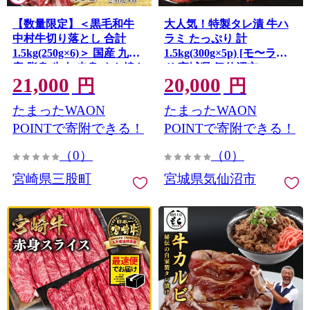
【数量限定】＜黒毛和牛
大人気！特製タレ漬 牛ハ
中村牛切り落とし 合計
ラミ たっぷり 計
1.5kg(250g×6)＞ 国産 九州
1.5kg(300g×5p) [モ〜ラン
産 脂身 牛肉 赤身 すき焼き
ド 宮城県 気仙沼市
21,000
20,000
牛丼 肉じゃが プルコギ 煮
20563342] 牛肉 肉 焼肉 ハ
円
円
込み 使いやすい 小分け 便
ラミ はらみ サガリ タレ
たまったWAON
たまったWAON
利 こま切れ 牛こま コマ 小
BBQ おすすめ 焼き肉 焼肉
間 薄切り お肉 冷凍
セット 焼肉用 小分け 冷凍
POINTで寄附できる！
POINTで寄附できる！
【MI643-jc】【Jコーポレ
（0）
（0）
ーション】
宮崎県三股町
宮城県気仙沼市