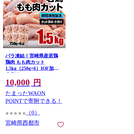
バラ凍結！宮崎県産若鶏
鶏肉 もも肉カット
1.5kg（250g×6）IQF加工
小分け＜60-4a＞
10,000
円
たまったWAON
POINTで寄附できる！
（0）
宮崎県西都市