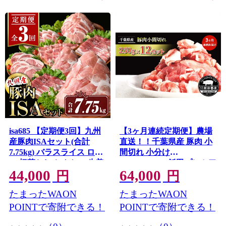
isa685 【定期便3回】九州
【3ヶ月連続定期便】農場
産豚肉ISAセット(合計
直送！！千葉県産 豚肉 小
7.75kg) バラスライス ロー
間切れ 小分け
ス 切落とし とんかつ 生姜
3kg(250g×12) 飯田プレミア
44,000
64,000
焼き 真空包装 真空パック
ムポーク お肉 豚 ポーク 甘
円
円
小分け ぶたにく 豚 肉 詰合
味 炒めもの 豚汁 真空パッ
たまったWAON
たまったWAON
せ 詰め合わせ 食べ比べ 冷
ク 冷凍便 成田市 千葉県
凍 【サンキョーミート株
POINTで寄附できる！
POINTで寄附できる！
式会社】