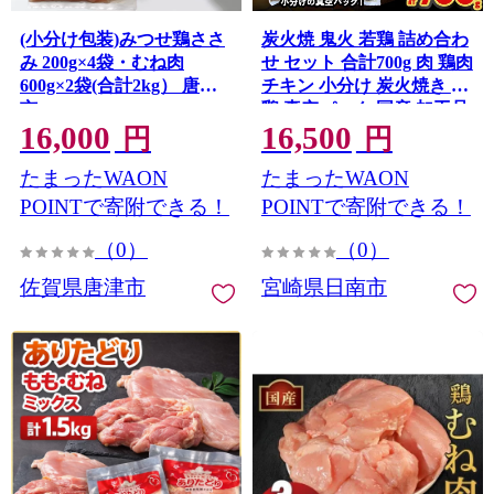
(小分け包装)みつせ鶏ささ
炭火焼 鬼火 若鶏 詰め合わ
み 200g×4袋・むね肉
せ セット 合計700g 肉 鶏肉
600g×2袋(合計2kg） 唐津
チキン 小分け 炭火焼き 鳥
市
鶏 真空パック 国産 加工品
16,000
16,500
惣菜 簡単調理 ハラミ ハツ
円
円
食品 ギフト プレゼント 贈
たまったWAON
たまったWAON
り物 贈答 おかず おつまみ
食べ比べ 宮崎名物 おすそ
POINTで寄附できる！
POINTで寄附できる！
分け 冷凍 宮崎県 日南市 送
（0）
（0）
料無料_CAV5-25
佐賀県唐津市
宮崎県日南市