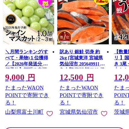
＼月間ランキング(す
訳あり 銀鮭 切身 約
【数量
べて・果物)１位獲得
2kg [宮城東洋 宮城県
リ 】
／【2026年発送分 先
気仙沼市 20564991] 鮭
き 3尾 
行予約】頬張る幸福
魚介類 海鮮 訳アリ 規
大きさ
9,000
12,500
12,
感 〜緑の宝石・ シ
格外 不揃い さけ サケ
レ・山
円
円
ャインマスカット 〜
鮭切身 シャケ 切り身
鰻 ふ
たまったWAON
たまったWAON
たまっ
１ｋｇ以上（２〜３
冷凍 家庭用 おかず 弁
な重 
房） フルーツ 山梨県
当 支援 サーモン 銀鮭
茨城 
POINTで寄附でき
POINTで寄附でき
POI
産 果物 くだもの シャ
切り身 魚 わけあり
と納税 冷
る！
る！
る！
イン マスカット ぶど
山梨県富士川町
宮城県気仙沼市
茨城
う ブドウ 葡萄 大粒 種
なし 先行予約 富士川
町 10000円 一万円