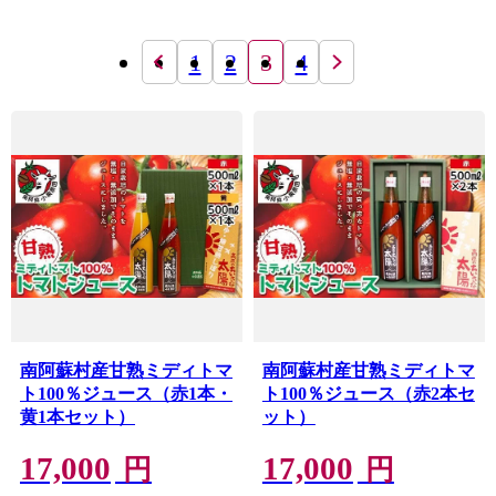
1
2
3
4
南阿蘇村産甘熟ミディトマ
南阿蘇村産甘熟ミディトマ
ト100％ジュース（赤1本・
ト100％ジュース（赤2本セ
黄1本セット）
ット）
17,000
17,000
円
円