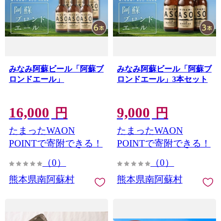
みなみ阿蘇ビール「阿蘇ブ
みなみ阿蘇ビール「阿蘇ブ
ロンドエール」
ロンドエール」3本セット
16,000
9,000
円
円
たまったWAON
たまったWAON
POINTで寄附できる！
POINTで寄附できる！
（0）
（0）
熊本県南阿蘇村
熊本県南阿蘇村