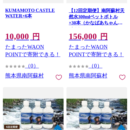
KUMAMOTO CASTLE
【12回定期便】南阿蘇村天
WATER×6本
然水300mlペットボトル
×30本（かなばあちゃんラ
ベル）
10,000
156,000
円
円
たまったWAON
たまったWAON
POINTで寄附できる！
POINTで寄附できる！
（0）
（0）
熊本県南阿蘇村
熊本県南阿蘇村