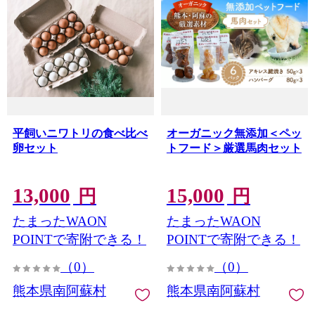
平飼いニワトリの食べ比べ
オーガニック無添加＜ペッ
卵セット
トフード＞厳選馬肉セット
13,000
15,000
円
円
たまったWAON
たまったWAON
POINTで寄附できる！
POINTで寄附できる！
（0）
（0）
熊本県南阿蘇村
熊本県南阿蘇村