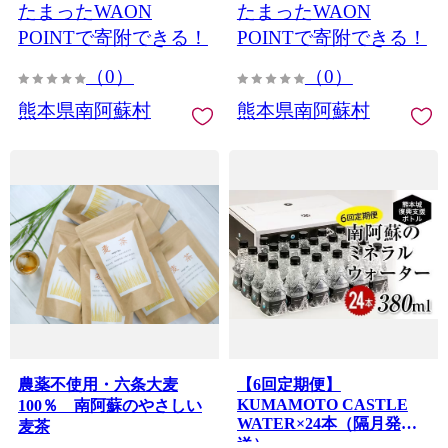
たまったWAON
たまったWAON
POINTで寄附できる！
POINTで寄附できる！
（0）
（0）
熊本県南阿蘇村
熊本県南阿蘇村
農薬不使用・六条大麦
【6回定期便】
KUMAMOTO CASTLE
100％ 南阿蘇のやさしい
WATER×24本（隔月発
麦茶
送）