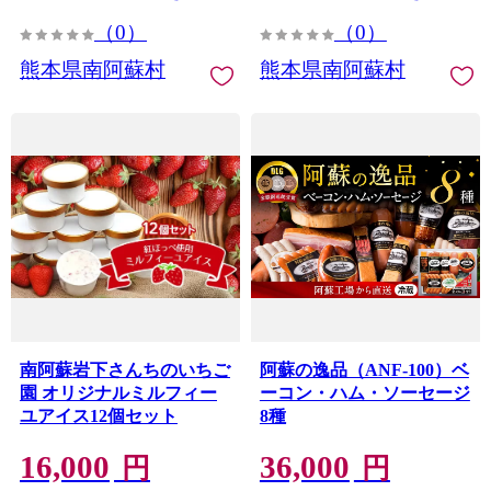
（0）
（0）
熊本県南阿蘇村
熊本県南阿蘇村
南阿蘇岩下さんちのいちご
阿蘇の逸品（ANF-100）ベ
園 オリジナルミルフィー
ーコン・ハム・ソーセージ
ユアイス12個セット
8種
16,000
36,000
円
円