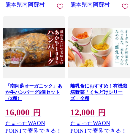
熊本県南阿蘇村
熊本県南阿蘇村
「南阿蘇オーガニック」あ
離乳食におすすめ！有機栽
か牛ハンバーグ6個セット
培野菜「くちどけシリー
（2種）
ズ」全種
16,000
12,000
円
円
たまったWAON
たまったWAON
POINTで寄附できる！
POINTで寄附できる！