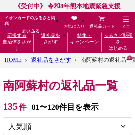
《受付中》 令和8年熊本地震緊急支援
イオンカードのふるさと納
税
お気に入り
返礼品カート
メニ
ュー
応援する
返礼品を
特集・
ふるさと納税
自治体をさが
さがす
キャンペーン
を
す
はじめる
HOME
返礼品をさがす
南阿蘇村の返礼品一
南阿蘇村の返礼品一覧
135
件
81〜120件目を表示