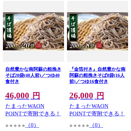
自然豊かな南阿蘇の粗挽き
『金箔付き』自然豊かな南
そば20袋(40人前)／つゆ40
阿蘇の粗挽きそば8袋(16人
食付き
前)／つゆ16食付き
46,000
26,000
円
円
たまったWAON
たまったWAON
POINTで寄附できる！
POINTで寄附できる！
（0）
（0）