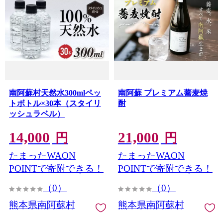
南阿蘇村天然水300mlペッ
南阿蘇 プレミアム蕎麦焼
トボトル×30本（スタイリ
酎
ッシュラベル）
14,000
21,000
円
円
たまったWAON
たまったWAON
POINTで寄附できる！
POINTで寄附できる！
（0）
（0）
熊本県南阿蘇村
熊本県南阿蘇村