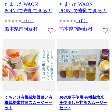
たまったWAON
たまったWAON
POINTで寄附できる！
POINTで寄附できる！
（0）
（0）
熊本県南阿蘇村
熊本県南阿蘇村
くちどけ有機栽培野菜と有
お砂糖不使用 有機栽培米
機栽培米甘酒スムージーセ
を使用した甘酒スムージー
ット
セット