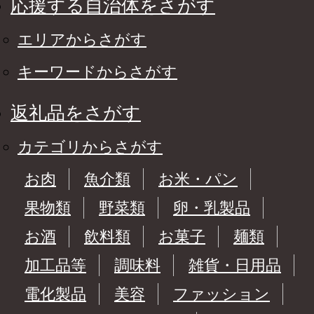
応援する自治体をさがす
エリアからさがす
キーワードからさがす
返礼品をさがす
カテゴリからさがす
お肉
魚介類
お米・パン
果物類
野菜類
卵・乳製品
お酒
飲料類
お菓子
麺類
加工品等
調味料
雑貨・日用品
電化製品
美容
ファッション