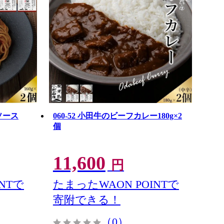
ソース
060-52 小田牛のビーフカレー180g×2
個
11,600
円
NTで
たまったWAON POINTで
寄附できる！
（0）