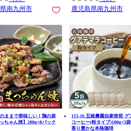
島県南九州市
鹿児島県南九州市
7 そのままで美味しい！鶏の炭
115-16 五稜農園自家焙煎 
っちゃん焼】200g×8パック
コーヒー(粉タイプ)100g×5
香り豊かな本格珈琲