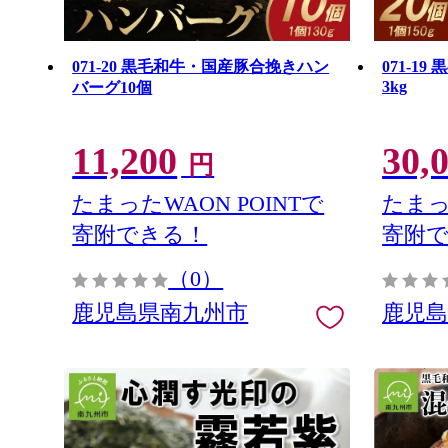
071-20 黒毛和牛・国産豚合挽きハン
071-1
3kg
バーグ10個
11,200
30,
円
たまったWAON POINTで
たまっ
寄附できる！
寄附
（0）
鹿児島県南九州市
鹿児