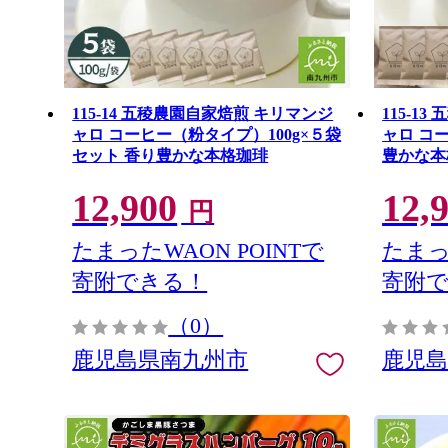
115-14 五稜農園自家焙煎 キリマンジ
115-1
ャロ コーヒー（粉タイプ）100g×５袋
ャロ コー
セット 香り豊かな本格珈琲
豊かな本
12,900
12,
円
たまったWAON POINTで
たまっ
寄附できる！
寄附
（0）
鹿児島県南九州市
鹿児