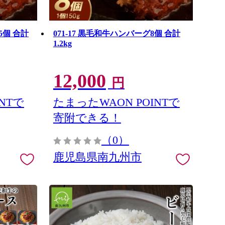
5個 合計
071-17 黒毛和牛ハンバーグ8個 合計
1.2kg
12,000
円
NTで
たまったWAON POINTで
寄附できる！
（0）
鹿児島県南九州市