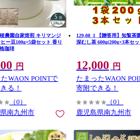
3 五稜農園自家焙煎 キリマンジ
129-08_1 【贈答用】知覧
ヒー豆100g×5袋セット 香り
深むし茶 600g(200g×3本セッ
格珈琲
900
12,000
円
円
たWAON POINTで
たまったWAON POI
できる！
寄附できる！
（0）
（0）
島県南九州市
鹿児島県南九州市