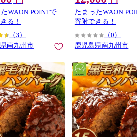
円
円
たWAON POINTで
たまったWAON POI
できる！
寄附できる！
（3）
（0）
島県南九州市
鹿児島県南九州市