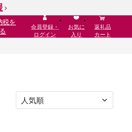
援
納税を
会員登録・
お気に
返礼品
る
ログイン
入り
カート