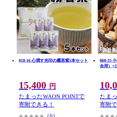
018-16 心潤す光印の霧若紫5本セット
060-5
合用）×
15,400
10,
円
たまったWAON POINTで
たまっ
寄附できる！
寄附
（0）