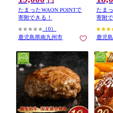
円
たまったWAON POINTで
たまっ
寄附できる！
寄附
（0）
鹿児島県南九州市
鹿児