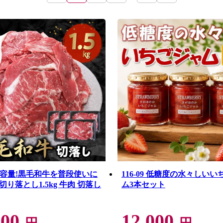
6 大容量!黒毛和牛を普段使いに
116-09 低糖度の水々しい
り落とし1.5kg 牛肉 切落し
ム3本セット
000
12,000