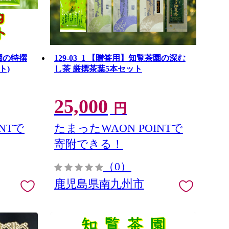
茶園の特撰
129-03_1 【贈答用】知覧茶園の深む
ト)
し茶 厳撰茶葉5本セット
25,000
円
NTで
たまったWAON POINTで
寄附できる！
（0）
鹿児島県南九州市