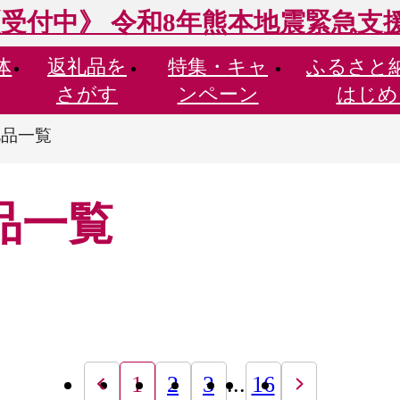
受付中》 令和8年熊本地震緊急支
体
返礼品を
特集・
キャ
ふるさと
さがす
ンペーン
はじめ
礼品一覧
品一覧
1
2
3
...
16