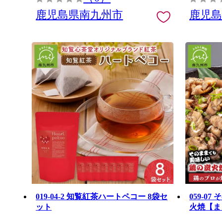
鹿児島県南九州市
鹿児
019-04-2 知覧紅茶ハートペコー 8袋セ
059-0
ット
火焼【ま