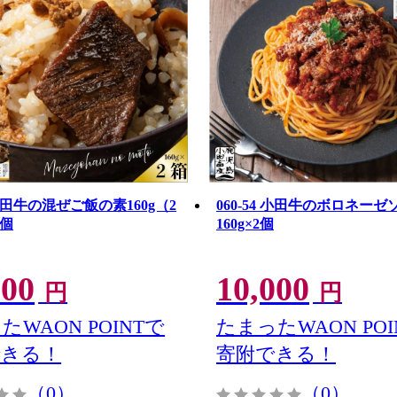
5 小田牛の混ぜご飯の素160g（2
060-54 小田牛のボロネーゼ
2個
160g×2個
000
10,000
円
円
たWAON POINTで
たまったWAON POI
できる！
寄附できる！
（0）
（0）