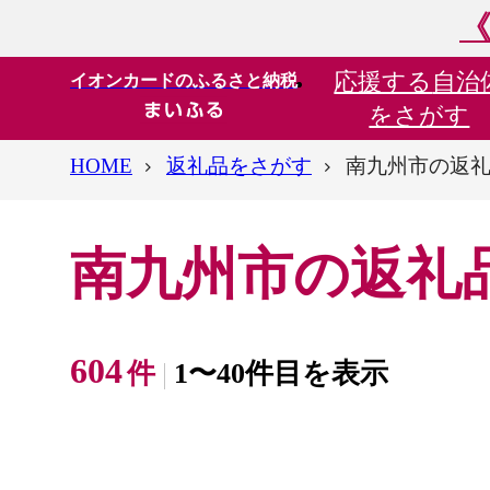
《
応援する
自治
イオンカードのふるさと納税
をさがす
HOME
返礼品をさがす
南九州市の返
南九州市の返礼
604
件
1〜40件目を表示