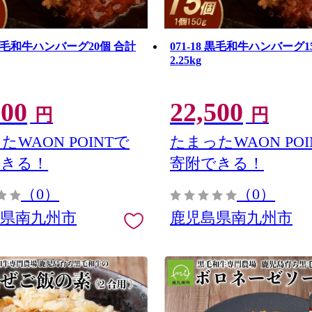
9 黒毛和牛ハンバーグ20個 合計
071-18 黒毛和牛ハンバーグ1
2.25kg
000
22,500
円
円
たWAON POINTで
たまったWAON POI
できる！
寄附できる！
（0）
（0）
島県南九州市
鹿児島県南九州市