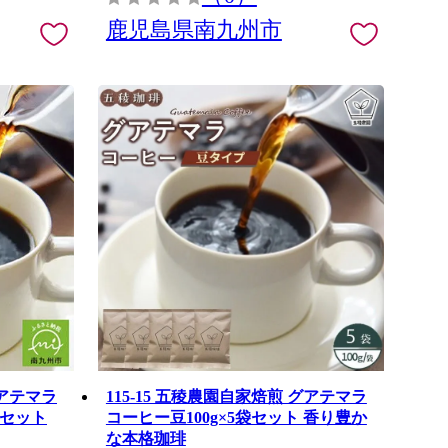
鹿児島県南九州市
グアテマラ
115-15 五稜農園自家焙煎 グアテマラ
袋セット
コーヒー豆100g×5袋セット 香り豊か
な本格珈琲