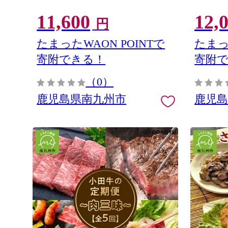
11,600
12,
円
たまったWAON POINTで
たまっ
寄附できる！
寄附
（0）
鹿児島県南九州市
鹿児