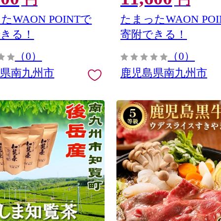
円
円
たWAON POINTで
たまったWAON POI
できる！
寄附できる！
（0）
（0）
島県南九州市
鹿児島県南九州市