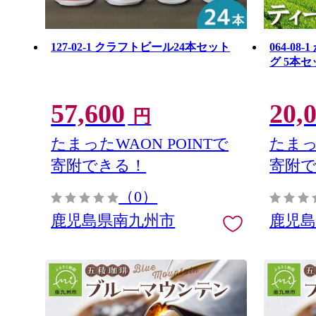
127-02-1 クラフトビール24本セット
064-0
グ 5本セ
57,600
20,
円
たまったWAON POINTで
たまっ
寄附できる！
寄附
（0）
鹿児島県南九州市
鹿児