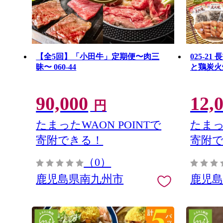
【全5回】「小田牛」定期便〜肉三
025-2
昧〜 060-44
と鶏炭火
90,000
12,
円
たまったWAON POINTで
たまっ
寄附できる！
寄附
（0）
鹿児島県南九州市
鹿児