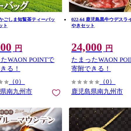
8-1 かごしま知覧茶ティーバッ
022-64 鹿児島黒牛ウデス
ット
やきセット
000
24,000
円
円
たWAON POINTで
たまったWAON POI
できる！
寄附できる！
（0）
（0）
島県南九州市
鹿児島県南九州市