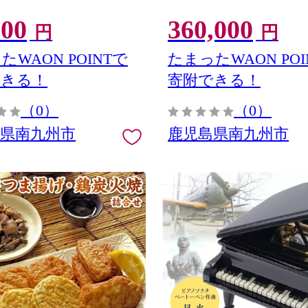
000
360,000
円
円
たWAON POINTで
たまったWAON POI
できる！
寄附できる！
（0）
（0）
島県南九州市
鹿児島県南九州市