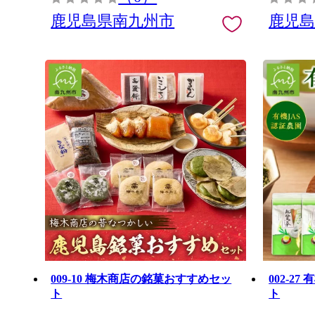
鹿児島県南九州市
鹿児
009-10 梅木商店の銘菓おすすめセッ
002-2
ト
ト