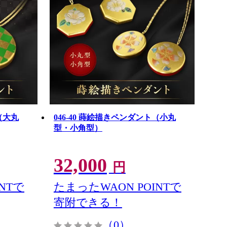
（大丸
046-40 蒔絵描きペンダント（小丸
型・小角型）
32,000
円
NTで
たまったWAON POINTで
寄附できる！
（0）