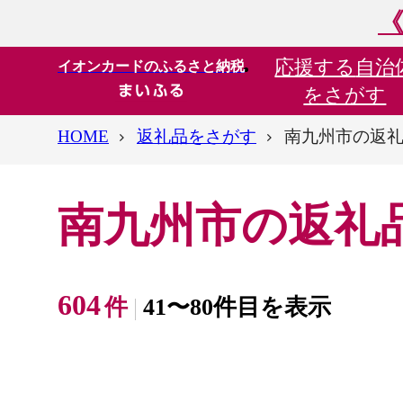
《
応援する
自治
イオンカードのふるさと納税
をさがす
HOME
返礼品をさがす
南九州市の返
南九州市の返礼
604
件
41〜80件目を表示