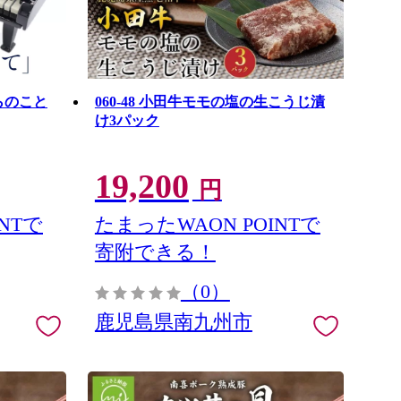
からのこと
060-48 小田牛モモの塩の生こうじ漬
け3パック
19,200
円
NTで
たまったWAON POINTで
寄附できる！
（0）
鹿児島県南九州市