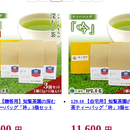
0_1 【贈答用】知覧茶園の深む
129-10 【自宅用】知覧茶
ーバッグ「吟」3個セット
茶ティーバッグ「吟」3個セ
600
11,600