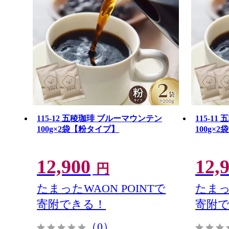
115-12 五稜珈琲 ブルーマウンテン
115-1
100g×2袋【粉タイプ】
100g×
12,900
12,
円
たまったWAON POINTで
たまっ
寄附できる！
寄附
（0）