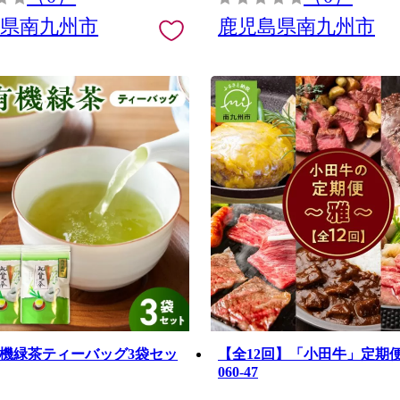
島県南九州市
鹿児島県南九州市
7 有機緑茶ティーバッグ3袋セッ
【全12回】「小田牛」定期
060-47