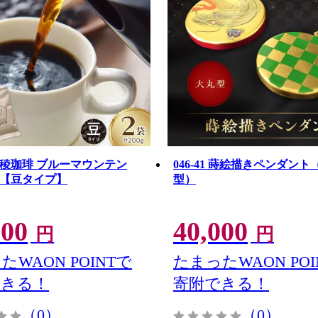
1 五稜珈琲 ブルーマウンテン
046-41 蒔絵描きペンダント
2袋【豆タイプ】
型）
900
40,000
円
円
たWAON POINTで
たまったWAON POI
できる！
寄附できる！
（0）
（0）