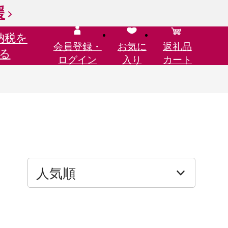
援
納税を
会員登録・
お気に
返礼品
る
ログイン
入り
カート