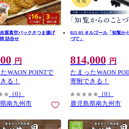
1 長吉屋真空パックさつま揚げ
021-03 オルゴール「知覧
焼 詰合せ
づて」
000
814,000
円
円
たWAON POINTで
たまったWAON POI
できる！
寄附できる！
（0）
（0）
島県南九州市
鹿児島県南九州市