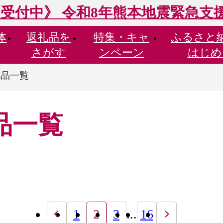
受付中》 令和8年熊本地震緊急支
体
返礼品を
特集・
キャ
ふるさと
さがす
ンペーン
はじめ
礼品一覧
品一覧
1
2
3
...
16