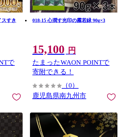
ライスすき
018-15 心潤す光印の霧若緑 90g×3
15,100
円
NTで
たまったWAON POINTで
寄附できる！
（0）
鹿児島県南九州市