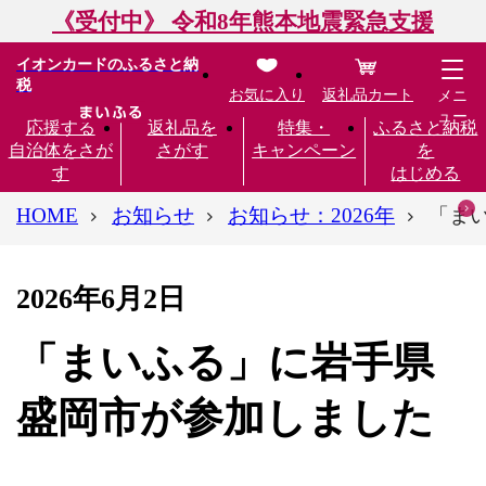
《受付中》 令和8年熊本地震緊急支援
イオンカードのふるさと納
税
お気に入り
返礼品カート
メニ
ュー
応援する
返礼品を
特集・
ふるさと納税
自治体をさが
さがす
キャンペーン
を
す
はじめる
HOME
お知らせ
お知らせ：2026年
「ま
2026年6月2日
「まいふる」に岩手県
盛岡市が参加しました