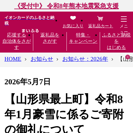
《受付中》 令和8年熊本地震緊急支援
イオンカードのふるさと納
税
お気に入り
返礼品カート
メニ
ュー
応援する
返礼品を
特集・
ふるさと納税
自治体をさが
さがす
キャンペーン
を
す
はじめる
HOME
お知らせ
お知らせ：2026年
【山
2026年5月7日
【山形県最上町】令和8
年1月豪雪に係るご寄附
の御礼について