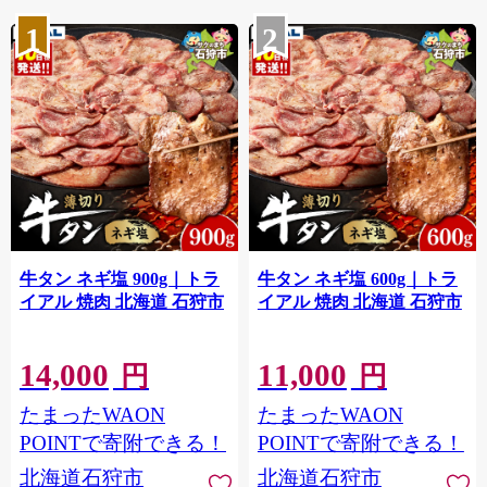
1
2
牛タン ネギ塩 900g｜トラ
牛タン ネギ塩 600g｜トラ
イアル 焼肉 北海道 石狩市
イアル 焼肉 北海道 石狩市
14,000
11,000
円
円
たまったWAON
たまったWAON
POINTで寄附できる！
POINTで寄附できる！
北海道石狩市
北海道石狩市