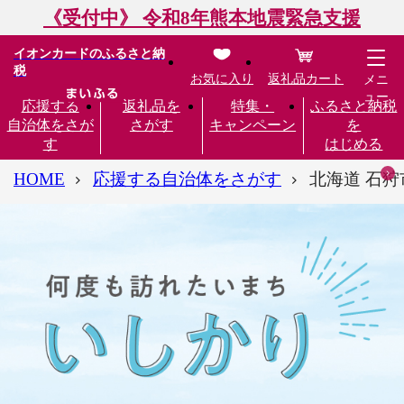
《受付中》 令和8年熊本地震緊急支援
イオンカードのふるさと納
税
お気に入り
返礼品カート
メニ
ュー
応援する
返礼品を
特集・
ふるさと納税
自治体をさが
さがす
キャンペーン
を
す
はじめる
HOME
応援する自治体をさがす
北海道 石狩