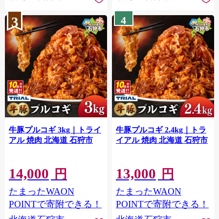
3
4
牛豚プルコギ 3kg｜トライ
牛豚プルコギ 2.4kg｜トラ
アル 焼肉 北海道 石狩市
イアル 焼肉 北海道 石狩市
14,000
13,000
円
円
たまったWAON
たまったWAON
POINTで寄附できる！
POINTで寄附できる！