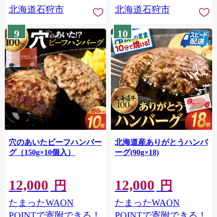
北海道石狩市
北海道石狩市
9
10
穴のあいたビーフハンバー
北海道産ありがとうハンバ
グ（150g×10個入）
ーグ(90g×18)
12,000
12,000
円
円
たまったWAON
たまったWAON
POINTで寄附できる！
POINTで寄附できる！