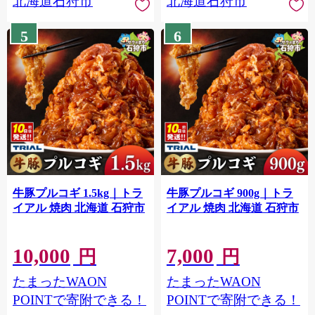
北海道石狩市
北海道石狩市
5
6
牛豚プルコギ 1.5kg｜トラ
牛豚プルコギ 900g｜トラ
イアル 焼肉 北海道 石狩市
イアル 焼肉 北海道 石狩市
10,000
7,000
円
円
たまったWAON
たまったWAON
POINTで寄附できる！
POINTで寄附できる！