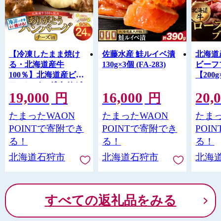
【冷凍したまま焼け
佐藤水産 鮭ルイベ漬
北海道
る・北海道産牛
130g×3個 (FA-283)
ビーフ
100％】北海道産ビー
【200
フハンバーグ ありが
19,000
16,000
20,
とうハンバーグ（チー
円
円
ズ）(90g×24)
たまったWAON
たまったWAON
たまっ
POINTで寄附でき
POINTで寄附でき
POI
る！
る！
る！
北海道石狩市
北海道石狩市
北海
すべての返礼品をみる