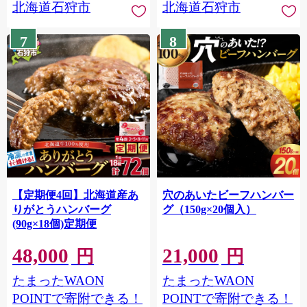
北海道石狩市
北海道石狩市
7
8
【定期便4回】北海道産あ
穴のあいたビーフハンバー
りがとうハンバーグ
グ（150g×20個入）
(90g×18個)定期便
48,000
21,000
円
円
たまったWAON
たまったWAON
POINTで寄附できる！
POINTで寄附できる！