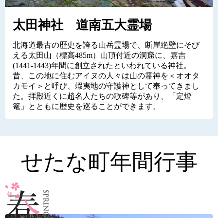
太田神社 道南五大霊場
北海道最古の歴史を誇る山岳霊場で、断崖絶壁にそび
える太田山（標高485m）山頂付近の洞窟に、嘉吉
(1441-1443)年間に創立されたといわれている神社。
昔、この地に住むアイヌの人々は山の霊神を＜オオタ
カモイ＞と呼び、蝦夷地の守護神として奉ってきまし
た。拝殿近くに趙名人たちの歌碑等があり、「定燈
篭」とともに歴史を巡ることができます。
せたな町年間行事