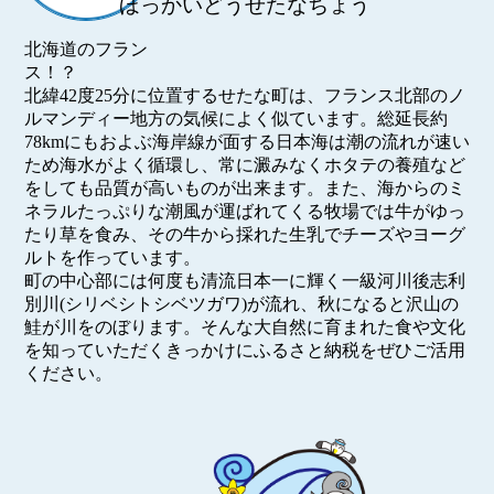
ほっかいどうせたなちょう
北海道のフラン
ス
北緯42度25分に位置するせたな町は、フランス北部のノ
ルマンディー地方の気候によく似ています。総延長約
78kmにもおよぶ海岸線が面する日本海は潮の流れが速い
ため海水がよく循環し、常に澱みなくホタテの養殖など
をしても品質が高いものが出来ます。また、海からのミ
ネラルたっぷりな潮風が運ばれてくる牧場では牛がゆっ
たり草を食み、その牛から採れた生乳でチーズやヨーグ
ルトを作っています。
町の中心部には何度も清流日本一に輝く一級河川後志利
別川(シリベシトシベツガワ)が流れ、秋になると沢山の
鮭が川をのぼります。そんな大自然に育まれた食や文化
を知っていただくきっかけにふるさと納税をぜひご活用
ください。