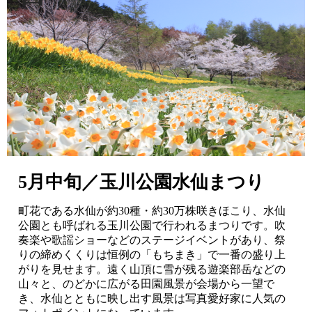
5月中旬／玉川公園水仙まつり
町花である水仙が約30種・約30万株咲きほこり、水仙
公園とも呼ばれる玉川公園で行われるまつりです。吹
奏楽や歌謡ショーなどのステージイベントがあり、祭
りの締めくくりは恒例の「もちまき」で一番の盛り上
がりを見せます。遠く山頂に雪が残る遊楽部岳などの
山々と、のどかに広がる田園風景が会場から一望で
き、水仙とともに映し出す風景は写真愛好家に人気の