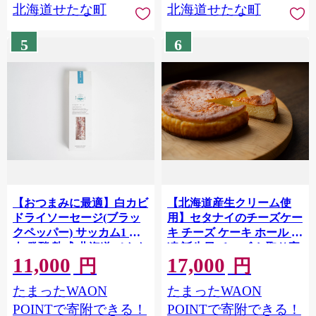
北海道せたな町
北海道せたな町
5
6
【おつまみに最適】白カビ
【北海道産生クリーム使
ドライソーセージ(ブラッ
用】セタナイのチーズケー
クペッパー) サッカム1 豚
キ チーズ ケーキ ホール 冷
肉 発酵 熟成 北海道 せたな
凍 誕生日 チーズ お取り寄
11,000
17,000
町 ふるさと納税
せ ギフト せたな町 ふるさ
円
円
と納税
たまったWAON
たまったWAON
POINTで寄附できる！
POINTで寄附できる！