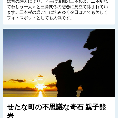
は昔の詩人により、＜主は瀬棚の三本杉よ、二本離れ
てわしゃ一人＞と三角関係の悲恋に見立て詠まれてい
ます。三本杉の岩ごしに沈みゆく夕日はとても美しく
フォトスポットとしても人気です。
せたな町の不思議な奇石 親子熊
岩