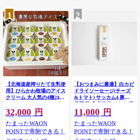
1
2
【北海道産搾りたて生乳使
【おつまみに最適】白カビ
用】ひらかわ牧場のアイス
ドライソーセージ(チーズ
クリーム 大人気の4種24個
&トマト) サッカム4 豚肉
セット フレッシュミルク
発酵 熟成 北海道 せたな町
32,000
11,000
バニラ チョコ キャラメル
ふるさと納税
円
円
クランチ デザート スイー
たまったWAON
たまったWAON
ツ お取り寄せ ギフト せた
な町 ふるさと納税
POINTで寄附できる！
POINTで寄附できる！