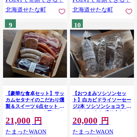
北海道せたな町
北海道せたな町
9
10
【豪華な食卓セット】サッ
【おつまみソシソンセッ
カムセタナイのこだわり燻
ト】白カビドライソーセー
製＆スイーツ 6点セット ベ
ジ2本 ソシソンショコラ セ
ーコン ソーセージ 豚レバ
ット おつまみ 盛り合わせ
21,000
20,000
ー テリーヌ ショコラ パウ
お取り寄せ ギフト デザー
円
円
ンドケーキ チョコレート
ト 北海道 せたな町 ふるさ
たまったWAON
たまったWAON
デザート スイーツ おつま
と納税