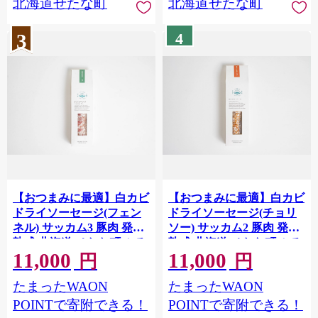
北海道せたな町
北海道せたな町
3
4
【おつまみに最適】白カビ
【おつまみに最適】白カビ
ドライソーセージ(フェン
ドライソーセージ(チョリ
ネル) サッカム3 豚肉 発酵
ソー) サッカム2 豚肉 発酵
熟成 北海道 せたな町 ふる
熟成 北海道 せたな町 ふる
11,000
11,000
さと納税
さと納税
円
円
たまったWAON
たまったWAON
POINTで寄附できる！
POINTで寄附できる！