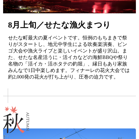
8月上旬／せたな漁火まつり
せたな町最大の夏イベントです。恒例のもちまきで祭
りがスタートし、地元中学生による吹奏楽演奏、ビン
ゴ大会や漁火ライブと楽しいイベントが盛り沢山。ま
た、せたな名産活うに・活イカなどの海鮮BBQや祭り
名物の「活イカ・活ホタテの釣堀」、縁日もあり家族
みんなで1日中楽しめます。フィナーレの花火大会では
約2,000発の花火が打ち上がり、圧巻の迫力です。