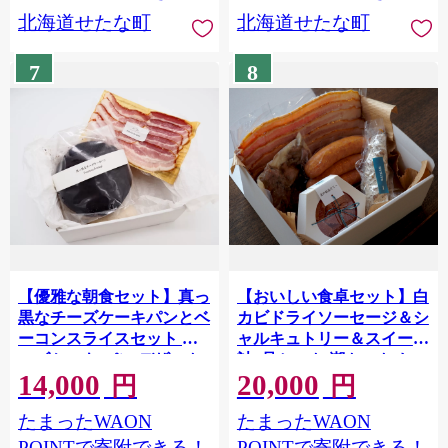
北海道せたな町
北海道せたな町
7
8
【優雅な朝食セット】真っ
【おいしい食卓セット】白
黒なチーズケーキパンとベ
カビドライソーセージ＆シ
ーコンスライスセット チ
ャルキュトリー＆スイーツ
ーズケーキ パン デザート
計5品セット 潮トマト おつ
14,000
20,000
スイーツ クリームチーズ
まみ 盛り合わせ お取り寄
円
円
おつまみ お取り寄せ ギフ
せ ギフト デザート 北海道
たまったWAON
たまったWAON
ト 豚肉 北海道 せたな町 ふ
せたな町 ふるさと納税
るさと納税
POINTで寄附できる！
POINTで寄附できる！