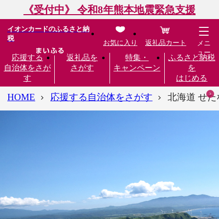
《受付中》 令和8年熊本地震緊急支援
イオンカードのふるさと納
税
お気に入り
返礼品カート
メニ
ュー
応援する
返礼品を
特集・
ふるさと納税
自治体をさが
さがす
キャンペーン
を
す
はじめる
HOME
応援する自治体をさがす
北海道 せた