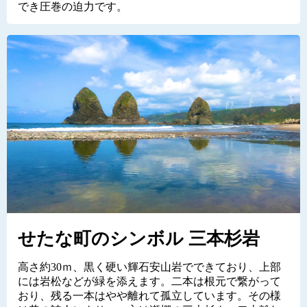
でき圧巻の迫力です。
せたな町のシンボル 三本杉岩
高さ約30ｍ、黒く硬い輝石安山岩でできており、上部
には岩松などが緑を添えます。二本は根元で繋がって
おり、残る一本はやや離れて孤立しています。その様