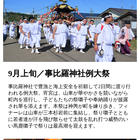
9月上旬／事比羅神社例大祭
事比羅神社で豊漁と海上安全を祈願して2日間に渡り行
われる例大祭。宵宮は、山車が華やかさを競いながら
町内を巡行し、子どもたちの祭囃子や奉納踊りが披露
され華を添えます。本祭は神輿が町を練り歩き、フィ
ナーレは山車が三本杉岩前に集結し、祭り囃子ととも
に若者達が汗を飛び散らせて太鼓を乱れ打つ威勢のい
い馬鹿囃子で祭りは最高潮を迎えます。