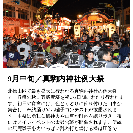
9月中旬／真駒内神社例大祭
北檜山区で最も盛大に行われる真駒内神社の例大祭
で、収穫の秋に五穀豊穣を祝い2日間にわたり行われま
す。初日の宵宮には、色とりどりに飾り付けた山車が
集合し、奉納踊りやお囃子コンテストが披露されま
す。本祭は勇壮な御神輿や山車が町内を練り歩き、夜
にはメインイベントの太鼓合戦が開催されます。伝統
の馬鹿囃子を力いっぱい乱れ打ち続ける様は圧巻で