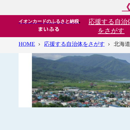
《
応援する
自治
イオンカードのふるさと納税
をさがす
HOME
応援する自治体をさがす
北海道