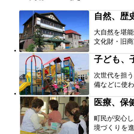
自然、歴
大自然を堪能
文化財・旧
子ども、
次世代を担
備などに使
医療、保
町民が安心
境づくりを