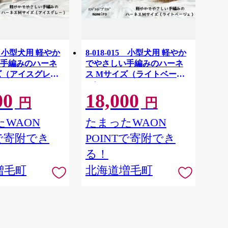
16 小型犬用 軽やか
8-018-015 小型犬用 軽やか
手編みのハーネ
でやさしい手編みのハーネ
ズ（アイスグレ
ス Mサイズ（ライトベージ
ュ）
00
18,000
円
円
WAON
たまったWAON
Tで寄附でき
POINTで寄附でき
る！
増毛町
北海道増毛町