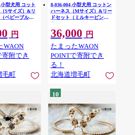
03 小型犬用 コット
8-036-004 小型犬用 コットン
（Sサイズ）&リ
ハーネス（Mサイズ）&リー
（ベビーブル
ドセット（ミルキーピン
ク）
00
36,000
円
円
WAON
たまったWAON
Tで寄附でき
POINTで寄附でき
る！
増毛町
北海道増毛町
10