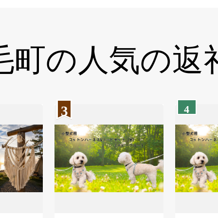
毛町の
人気の返
3
4