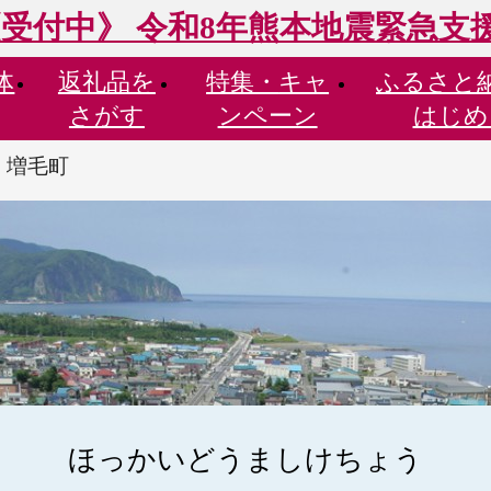
受付中》 令和8年熊本地震緊急支
体
返礼品を
特集・
キャ
ふるさと
さがす
ンペーン
はじめ
 増毛町
ほっかいどうましけちょう