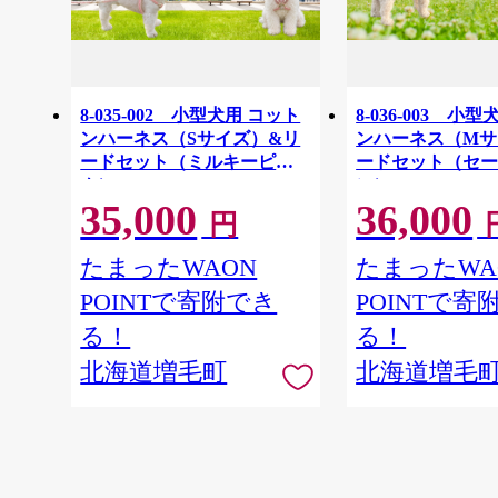
8-035-002 小型犬用 コット
8-036-003 小
ンハーネス（Sサイズ）&リ
ンハーネス（Mサ
ードセット（ミルキーピン
ードセット（セ
ク）
ン）
35,000
36,000
円
たまったWAON
たまったWA
POINTで寄附でき
POINTで寄
る！
る！
北海道増毛町
北海道増毛