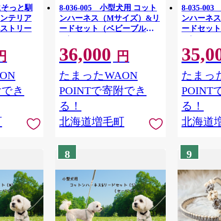
間にそっと馴
8-036-005 小型犬用 コット
8-035-0
インテリア
ンハーネス（Mサイズ）&リ
ンハーネス
ペストリー
ードセット（ベビーブル
ードセット
ー）
ー）
36,000
35,0
円
円
ON
たまったWAON
たまった
附でき
POINTで寄附でき
POIN
る！
る！
町
北海道増毛町
北海道
8
9