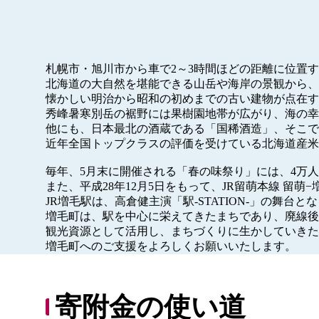
札幌市・旭川市から車で2～3時間ほどの距離に位置
北海道の大自然を堪能できる山岳や海岸の景観から、
懐かしい明治から昭和の初めまでの古い建物が点在す
秀峰暑寒別岳の裾野には果樹園地帯が広がり、海の幸
他にも、日本最北の酒蔵である「国稀酒造」、そこで
近年全国トップクラスの評価を受けている北海道産米
毎年、5月末に開催される「春の味祭り」には、4万
また、平成28年12月5日をもって、JR留萌本線 留萌
JR増毛駅は、高倉健主演「駅-STATION-」の舞
増毛町は、駅を中心に栄えてきたまちであり、廃線後
観光資源として活用し、まちづくりに生かしていきた
増毛町へのご支援をよろしくお願いいたします。
寄附金の使い道