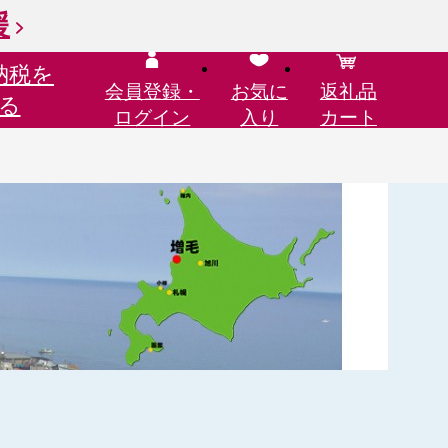
援
納税を
会員登録・
お気に
返礼品
る
ログイン
入り
カート