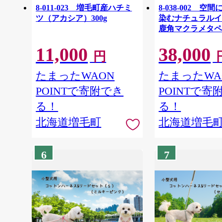
8-011-023 増毛町産ハチミ
8-038-002 空
ツ（アカシア）300g
染むナチュラル
鹿角マクラメタ
11,000
38,000
円
たまったWAON
たまったWA
POINTで寄附でき
POINTで寄
る！
る！
北海道増毛町
北海道増毛
6
7