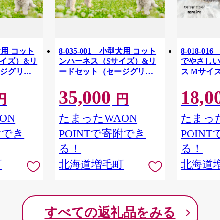
型犬用 コット
8-035-001 小型犬用 コット
8-018-0
イズ）&リ
ンハーネス（Sサイズ）&リ
でやさしい
ージグリー
ードセット（セージグリー
ス Mサイ
ン）
ー）
35,000
18,0
円
円
ON
たまったWAON
たまった
附でき
POINTで寄附でき
POIN
る！
る！
町
北海道増毛町
北海道
すべての返礼品をみる