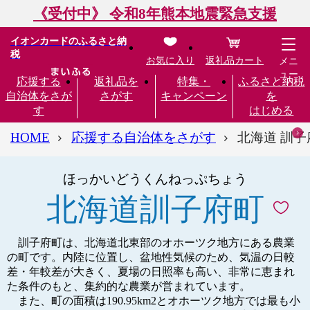
《受付中》 令和8年熊本地震緊急支援
イオンカードのふるさと納
税
お気に入り
返礼品カート
メニ
ュー
応援する
返礼品を
特集・
ふるさと納税
自治体をさが
さがす
キャンペーン
を
す
はじめる
HOME
応援する自治体をさがす
北海道 訓子
ほっかいどうくんねっぷちょう
北海道訓子府町
訓子府町は、北海道北東部のオホーツク地方にある農業
の町です。内陸に位置し、盆地性気候のため、気温の日較
差・年較差が大きく、夏場の日照率も高い、非常に恵まれ
た条件のもと、集約的な農業が営まれています。
また、町の面積は190.95km2とオホーツク地方では最も小