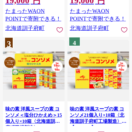
19,000
19,000
円
円
たまったWAON
たまったWAON
POINTで寄附できる！
POINTで寄附できる！
北海道訓子府町
北海道訓子府町
3
4
味の素 洋風スープの素 コ
味の素 洋風スープの素 コ
ンソメ＜塩分ひかえめ＞15
ンソメ21個入り×10箱〈北
個入り×10箱〈北海道訓子
海道訓子府町工場製造〉
府町工場製造〉
【1518478】