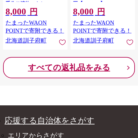
手作り漬物のもと
豆【1445410】
8,000
8,000
【1446960】
円
円
たまったWAON
たまったWAON
POINTで寄附できる！
POINTで寄附できる！
北海道訓子府町
北海道訓子府町
すべての返礼品をみる
応援する自治体をさがす
エリアからさがす