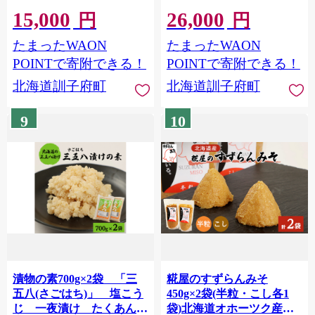
15,000
26,000
円
円
たまったWAON
たまったWAON
POINTで寄附できる！
POINTで寄附できる！
北海道訓子府町
北海道訓子府町
9
10
漬物の素700g×2袋 「三
糀屋のすずらんみそ
五八(さごはち)」 塩こう
450g×2袋(半粒・こし各1
じ 一夜漬け たくあん
袋)北海道オホーツク産大