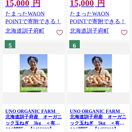
15,000
15,000
【1518480】
円
円
たまったWAON
たまったWAON
POINTで寄附できる！
POINTで寄附できる！
北海道訓子府町
北海道訓子府町
5
6
UNO ORGANIC FARM
UNO ORGANIC FARM
北海道訓子府産 オーガニ
北海道訓子府産 オーガニ
ック玉ねぎ 3kg ＜有機
ック玉ねぎ 5kg ＜有機
JAS認証＞【1455333】
JAS認証＞【1455313】