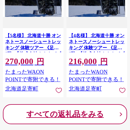
【5名様】 北海道十勝 オン
【4名様】 北海道十勝 オン
ネトースノーシュートレッ
ネトースノーシュートレッ
キング 体験ツアー 《足寄
キング 体験ツアー 《足寄
町》【株式会社クナウパブ
町》【株式会社クナウパブ
270,000
216,000
リッシング】北海道旅行
リッシング】北海道旅行
円
円
体験 アウトドア スノーシ
体験 アウトドア スノーシ
たまったWAON
たまったWAON
ュー カフェ 雪遊び 旅行 オ
ュー カフェ 雪遊び 旅行 オ
ンネトー [BEAY016]
ンネトー [BEAY015]
POINTで寄附できる！
POINTで寄附できる！
北海道足寄町
北海道足寄町
すべての返礼品をみる