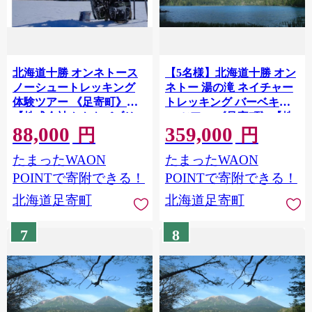
北海道十勝 オンネトース
【5名様】北海道十勝 オン
ノーシュートレッキング
ネトー 湯の滝 ネイチャー
体験ツアー 《足寄町》
トレッキング バーベキュ
【株式会社クナウパブリッ
ー ツアー 《足寄町》【株
88,000
359,000
シング】北海道旅行 体験
式会社クナウパブリッシン
円
円
アウトドア スノーシュー
グ】北海道旅行 体験 アウ
たまったWAON
たまったWAON
カフェ 雪遊び 旅行 オンネ
トドア ネイチャートレッ
トー [BEAY020]
キング バーベキュー オン
POINTで寄附できる！
POINTで寄附できる！
ネトー [BEAY019]
北海道足寄町
北海道足寄町
7
8