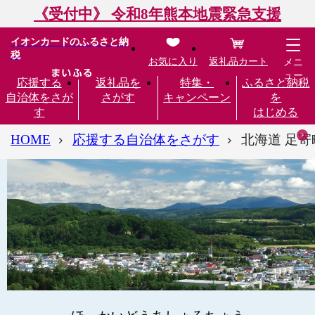
《受付中》 令和8年熊本地震緊急支援
イオンカードのふるさと納
税
お気に入り
返礼品カート
メニ
ュー
応援する
返礼品を
特集・
ふるさと納税
自治体をさが
さがす
キャンペーン
を
す
はじめる
HOME
応援する自治体をさがす
北海道 足寄