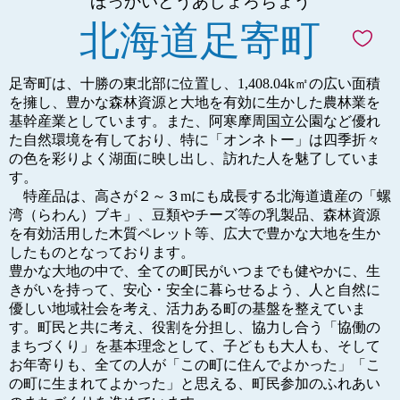
ほっかいどうあしょろちょう
北海道足寄町
足寄町は、十勝の東北部に位置し、1,408.04k㎡の広い面積
を擁し、豊かな森林資源と大地を有効に生かした農林業を
基幹産業としています。また、阿寒摩周国立公園など優れ
た自然環境を有しており、特に「オンネトー」は四季折々
の色を彩りよく湖面に映し出し、訪れた人を魅了していま
す。
特産品は、高さが２～３mにも成長する北海道遺産の「螺
湾（らわん）ブキ」、豆類やチーズ等の乳製品、森林資源
を有効活用した木質ペレット等、広大で豊かな大地を生か
したものとなっております。
豊かな大地の中で、全ての町民がいつまでも健やかに、生
きがいを持って、安心・安全に暮らせるよう、人と自然に
優しい地域社会を考え、活力ある町の基盤を整えていま
す。町民と共に考え、役割を分担し、協力し合う「協働の
まちづくり」を基本理念として、子どもも大人も、そして
お年寄りも、全ての人が「この町に住んでよかった」「こ
の町に生まれてよかった」と思える、町民参加のふれあい