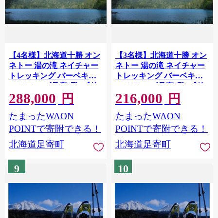
【4名様】北海道十勝 オン
【3名様】北海道十勝 オン
ネトー 湯の滝 ネイチャー
ネトー 湯の滝 ネイチャー
トレッキング バーベキュ
トレッキング バーベキュ
ー ツアー 《足寄町》【株
ー ツアー 《足寄町》【株
288,000
216,000
式会社クナウパブリッシン
式会社クナウパブリッシン
円
円
グ】北海道旅行 体験 アウ
グ】北海道旅行 体験 アウ
たまったWAON
たまったWAON
トドア ネイチャートレッ
トドア ネイチャートレッ
キング バーベキュー オン
キング バーベキュー オン
POINTで寄附できる！
POINTで寄附できる！
ネトー [BEAY018]
ネトー [BEAY017]
北海道足寄町
北海道足寄町
9
10