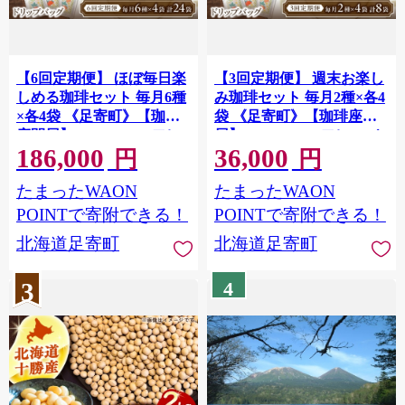
【6回定期便】 ほぼ毎日楽
【3回定期便】 週末お楽し
しめる珈琲セット 毎月6種
み珈琲セット 毎月2種×各4
×各4袋 《足寄町》【珈琲
袋 《足寄町》【珈琲座間
座間屋】 [BEAV006] フレ
屋】 [BEAV005] フレーバ
186,000
36,000
ーバーコーヒー コーヒー
ーコーヒー コーヒー 珈琲
円
円
珈琲 ドリップバッグ 苺 イ
ドリップバッグ 苺 イチゴ
たまったWAON
たまったWAON
チゴ ストロベリー 浅煎り
ストロベリー 浅煎り 中深
中深煎り 深煎り 自家焙煎
煎り 深煎り 自家焙煎 カフ
POINTで寄附できる！
POINTで寄附できる！
カフェ あしょろ 北海道
ェ あしょろ 北海道 36000
北海道足寄町
北海道足寄町
186000 186000円
36000円
3
4