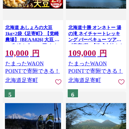
北海道 あしょろの大豆
北海道十勝 オンネトー 湯
1kg×2袋《足寄町》【党崎
の滝 ネイチャートレッキ
農場】 [BEAA026] 大豆 だ
ング バーベキュー ツアー
いず ダイズ daizu 豆 まめ
《足寄町》【株式会社クナ
10,000
109,000
マメ 和食 煮豆 スープ 煮物
ウパブリッシング】北海道
円
円
健康 足寄町産 北海道産 道
旅行 体験 アウトドア ネイ
たまったWAON
たまったWAON
産 寒冷地 足寄町 北海道 節
チャートレッキング バー
分 10000 10000円
ベキュー オンネトー
POINTで寄附できる！
POINTで寄附できる！
[BEAY021]
北海道足寄町
北海道足寄町
5
6